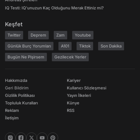
IQ Testi: IQ'unuzun Kaç Olduğunu Merak Ettiniz mi?
Keşfet
Twitter
Deprem
Zam
Youtube
Günlük Burç Yorumları
A101
Tiktok
Son Dakika
Bugün Ne Pişirsem
Gezilecek Yerler
Hakkımızda
Kariyer
Geri Bildirim
Kullanıcı Sözleşmesi
Gizlilik Politikası
Yayın İlkeleri
Topluluk Kuralları
Künye
Reklam
RSS
İletişim