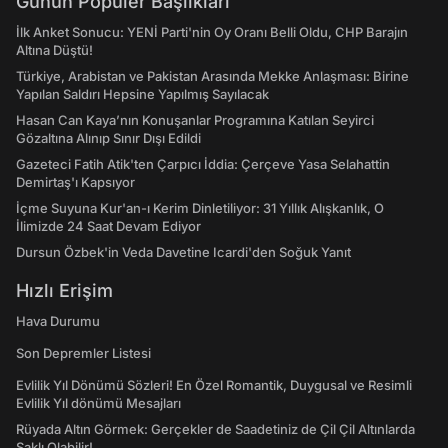
Günün Popüler Başlıkları
İlk Anket Sonucu: YENİ Parti'nin Oy Oranı Belli Oldu, CHP Barajın
Altına Düştü!
Türkiye, Arabistan ve Pakistan Arasında Mekke Anlaşması: Birine
Yapılan Saldırı Hepsine Yapılmış Sayılacak
Hasan Can Kaya’nın Konuşanlar Programına Katılan Seyirci
Gözaltına Alınıp Sınır Dışı Edildi
Gazeteci Fatih Atik'ten Çarpıcı İddia: Çerçeve Yasa Selahattin
Demirtaş'ı Kapsıyor
İçme Suyuna Kur'an-ı Kerim Dinletiliyor: 31 Yıllık Alışkanlık, O
İlimizde 24 Saat Devam Ediyor
Dursun Özbek'in Veda Davetine Icardi'den Soğuk Yanıt
Hızlı Erişim
Hava Durumu
Son Depremler Listesi
Evlilik Yıl Dönümü Sözleri! En Özel Romantik, Duygusal ve Resimli
Evlilik Yıl dönümü Mesajları
Rüyada Altın Görmek: Gerçekler de Saadetiniz de Çil Çil Altınlarda
Saklı Olabilir!