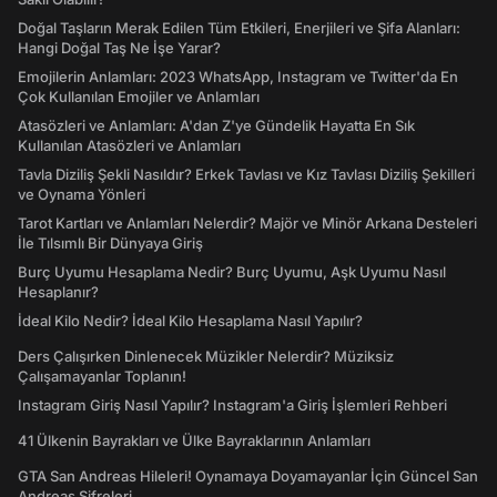
Doğal Taşların Merak Edilen Tüm Etkileri, Enerjileri ve Şifa Alanları:
Hangi Doğal Taş Ne İşe Yarar?
Emojilerin Anlamları: 2023 WhatsApp, Instagram ve Twitter'da En
Çok Kullanılan Emojiler ve Anlamları
Atasözleri ve Anlamları: A'dan Z'ye Gündelik Hayatta En Sık
Kullanılan Atasözleri ve Anlamları
Tavla Diziliş Şekli Nasıldır? Erkek Tavlası ve Kız Tavlası Diziliş Şekilleri
ve Oynama Yönleri
Tarot Kartları ve Anlamları Nelerdir? Majör ve Minör Arkana Desteleri
İle Tılsımlı Bir Dünyaya Giriş
Burç Uyumu Hesaplama Nedir? Burç Uyumu, Aşk Uyumu Nasıl
Hesaplanır?
İdeal Kilo Nedir? İdeal Kilo Hesaplama Nasıl Yapılır?
Ders Çalışırken Dinlenecek Müzikler Nelerdir? Müziksiz
Çalışamayanlar Toplanın!
Instagram Giriş Nasıl Yapılır? Instagram'a Giriş İşlemleri Rehberi
41 Ülkenin Bayrakları ve Ülke Bayraklarının Anlamları
GTA San Andreas Hileleri! Oynamaya Doyamayanlar İçin Güncel San
Andreas Şifreleri