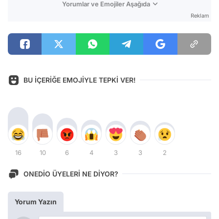
Yorumlar ve Emojiler Aşağıda
Reklam
BU İÇERİĞE EMOJİYLE TEPKİ VER!
16
10
6
4
3
3
2
ONEDİO ÜYELERİ NE DİYOR?
Yorum Yazın