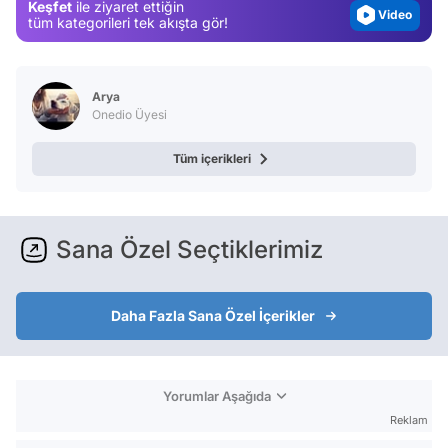
Keşfet
ile ziyaret ettiğin
Video
tüm kategorileri tek akışta gör!
Test
Arya
Onedio Üyesi
Tüm içerikleri
Sana Özel Seçtiklerimiz
Daha Fazla Sana Özel İçerikler
Yorumlar Aşağıda
Reklam