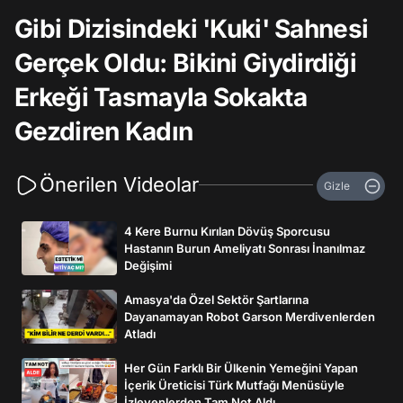
Gibi Dizisindeki 'Kuki' Sahnesi
Gerçek Oldu: Bikini Giydirdiği
Erkeği Tasmayla Sokakta
Gezdiren Kadın
Önerilen Videolar
Gizle
4 Kere Burnu Kırılan Dövüş Sporcusu
Hastanın Burun Ameliyatı Sonrası İnanılmaz
Değişimi
Amasya'da Özel Sektör Şartlarına
Dayanamayan Robot Garson Merdivenlerden
Atladı
Her Gün Farklı Bir Ülkenin Yemeğini Yapan
İçerik Üreticisi Türk Mutfağı Menüsüyle
İzleyenlerden Tam Not Aldı