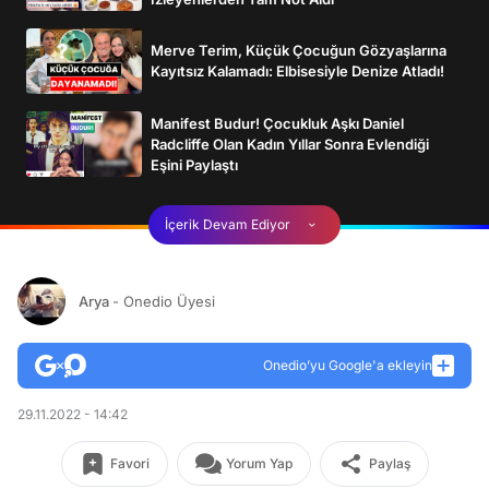
Merve Terim, Küçük Çocuğun Gözyaşlarına
Kayıtsız Kalamadı: Elbisesiyle Denize Atladı!
Manifest Budur! Çocukluk Aşkı Daniel
Radcliffe Olan Kadın Yıllar Sonra Evlendiği
Eşini Paylaştı
İçerik Devam Ediyor
Arya
- Onedio Üyesi
Onedio’yu Google'a ekleyin
29.11.2022 - 14:42
Favori
Yorum Yap
Paylaş