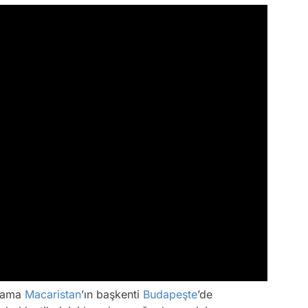
z ama
Macaristan
’ın başkenti
Budapeşte
’de