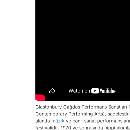
Glastonbury Çağdaş Performans Sanatları Fe
Contemporary Performing Arts), sadeleştiril
alanda
müzik
ve canlı sanat performansları
festivalidir. 1970 ve sonrasında hippi akıml