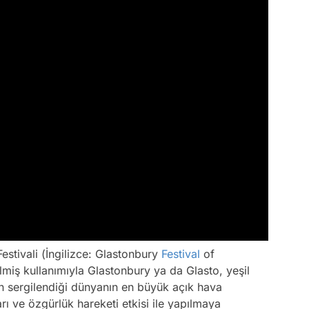
stivali (İngilizce: Glastonbury
Festival
of
miş kullanımıyla Glastonbury ya da Glasto, yeşil
n sergilendiği dünyanın en büyük açık hava
arı ve özgürlük hareketi etkisi ile yapılmaya