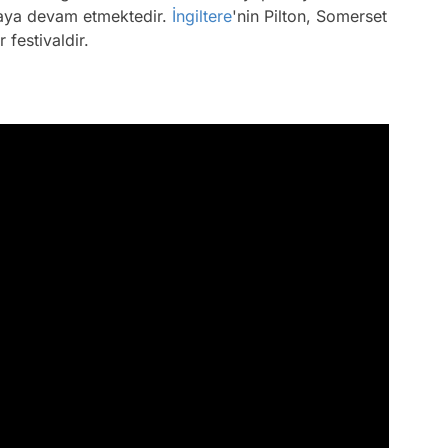
maya devam etmektedir.
İngiltere
'nin Pilton, Somerset
 festivaldir.