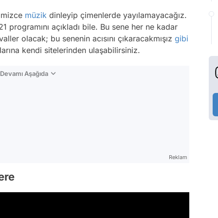
ğimizce
müzik
dinleyip çimenlerde yayılamayacağız.
1 programını açıkladı bile. Bu sene her ne kadar
ivaller olacak; bu senenin acısını çıkaracakmışız
gibi
rına kendi sitelerinden ulaşabilirsiniz.
n Devamı Aşağıda
Reklam
tere