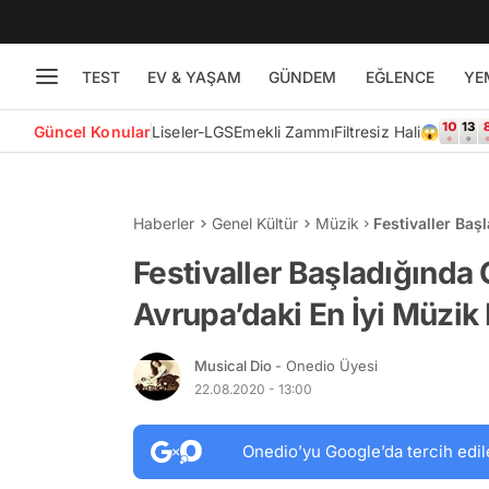
TEST
EV & YAŞAM
GÜNDEM
EĞLENCE
YE
Güncel Konular
Liseler-LGS
Emekli Zammı
Filtresiz Hali😱
Haberler
Genel Kültür
Müzik
Festivaller Baş
Müzik Festivall
Festivaller Başladığında 
Avrupa’daki En İyi Müzik 
Musical Dio
- Onedio Üyesi
22.08.2020 - 13:00
Onedio’yu Google’da tercih edil