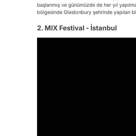
başlanmış ve günümüzde de her yıl yapıl
bölgesinde Glastonbury şehrinde yapılan bir
2. MIX Festival - İstanbul