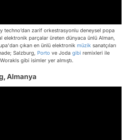
chy techno’dan zarif orkestrasyonlu deneysel popa
sal elektronik parçalar üreten dünyaca ünlü Alman,
upa'dan çıkan en ünlü elektronik
müzik
sanatçıları
 Shade; Salzburg,
Porto
ve Joda
gibi
remixleri ile
orakls gibi isimler yer almıştı.
rg, Almanya