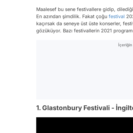
Maalesef bu sene festivallere gidip, diledi
En azından şimdilik. Fakat çoğu
festival
202
kaçırsak da seneye üst üste konserler, fest
gözüküyor. Bazı festivallerin 2021 programla
İçeriği
1. Glastonbury Festivali - İngil