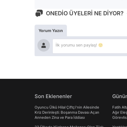
ONEDİO ÜYELERİ NE DİYOR?
Yorum Yazın
Son Eklenenler
Günün
Oyuncu Ülkü Hilal Çiftçi'nin Ailesinde
Fatih Al
Kriz Derinleşti: Boşanma Davası Açan
Ağır Ele
Anneden Zina ve Para İddiası
Görevlis