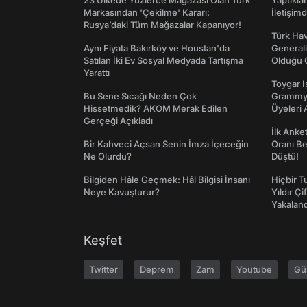
23 Ülkede Yüzlerce Mağazası Olan Türk
Yaptıkla
Markasından 'Çekilme' Kararı:
İletişim
Rusya’daki Tüm Mağazalar Kapanıyor!
Türk Hav
Aynı Fiyata Bakırköy ve Houstan'da
Generali
Satılan İki Ev Sosyal Medyada Tartışma
Olduğu O
Yarattı
Toygar I
Bu Sene Sıcağı Neden Çok
Grammy 
Hissetmedik? AKOM Merak Edilen
Üyeleri 
Gerçeği Açıkladı
İlk Anke
Bir Kahveci Açsan Senin İmza İçeceğin
Oranı Be
Ne Olurdu?
Düştü!
Bilgiden Hâle Geçmek: Hâl Bilgisi İnsanı
Hiçbir 
Neye Kavuşturur?
Yıldır Çi
Yakaland
Keşfet
Twitter
Deprem
Zam
Youtube
Gü