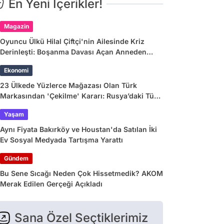
En Yeni İçerikler!
Magazin
Oyuncu Ülkü Hilal Çiftçi'nin Ailesinde Kriz
Derinleşti: Boşanma Davası Açan Anneden
Zina ve Para İddiası
Ekonomi
23 Ülkede Yüzlerce Mağazası Olan Türk
Markasından 'Çekilme' Kararı: Rusya’daki Tüm
Mağazalar Kapanıyor!
Yaşam
Aynı Fiyata Bakırköy ve Houstan'da Satılan İki
Ev Sosyal Medyada Tartışma Yarattı
Gündem
Bu Sene Sıcağı Neden Çok Hissetmedik? AKOM
Merak Edilen Gerçeği Açıkladı
Sana Özel Seçtiklerimiz