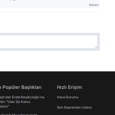
Reklam
 Popüler Başlıkları
Hızlı Erişim
taylı'dan Erdal Beşikçioğlu'na
Hava Durumu
ştiri: "Ulan Siz Kamu
isiniz"
Son Depremler Listesi