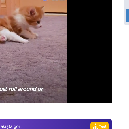
Video
Test
Gündem
Magazin
Video
 akışta gör!
Test