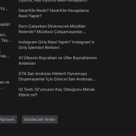
Uyumu, Aşk Uyumu Nasıl Hesaplanır?
Yıl
İdeal Kilo Nedir? İdeal Kilo Hesaplama
Nasıl Yapılır?
abilir!
Ders Çalışırken Dinlenecek Müzikler
Nelerdir? Müziksiz Çalışamayanlar
eri,
Toplanın!
l Taş
Instagram Giriş Nasıl Yapılır? Instagram'a
Giriş İşlemleri Rehberi
,
nılan
41 Ülkenin Bayrakları ve Ülke Bayraklarının
Anlamları
GTA San Andreas Hileleri! Oynamaya
Doyamayanlar İçin Güncel San Andreas
ası ve
Şifreleri
IQ Testi: IQ'unuzun Kaç Olduğunu Merak
Ettiniz mi?
işirsem
Gezilecek Yerler