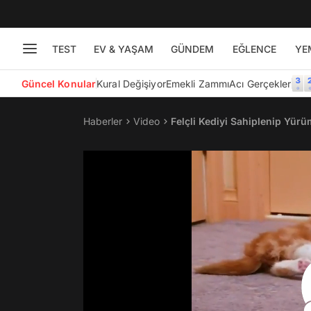
TEST
EV & YAŞAM
GÜNDEM
EĞLENCE
YE
Güncel Konular
Kural Değişiyor
Emekli Zammı
Acı Gerçekler
Haberler
Video
Felçli Kediyi Sahiplenip Yür