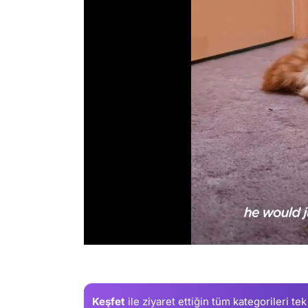
/
Keşfet
ile ziyaret ettiğin
tüm kategorileri tek