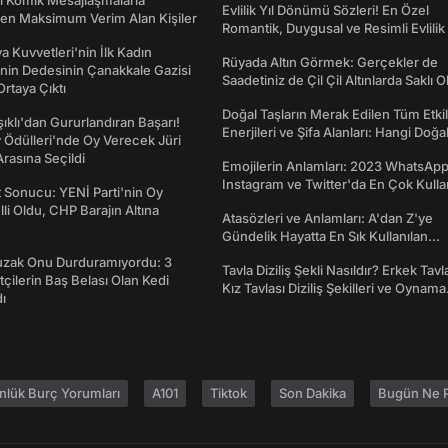
rı Komik Mesajlaşmalarla
Evlilik Yıl Dönümü Sözleri! En Özel
den Maksimum Verim Alan Kişiler
Romantik, Duygusal ve Resimli Evlilik 
dönümü Mesajları
a Kuvvetleri'nin İlk Kadın
Rüyada Altın Görmek: Gerçekler de
nin Dedesinin Çanakkale Gazisi
Saadetiniz de Çil Çil Altınlarda Saklı Ol
rtaya Çıktı
Doğal Taşların Merak Edilen Tüm Etkil
şıklı'dan Gururlandıran Başarı!
Enerjileri ve Şifa Alanları: Hangi Doğa
Ödülleri'nde Oy Verecek Jüri
Ne İşe Yarar?
Arasına Seçildi
Emojilerin Anlamları: 2023 WhatsApp
Instagram ve Twitter'da En Çok Kulla
t Sonucu: YENİ Parti'nin Oy
Emojiler ve Anlamları
lli Oldu, CHP Barajın Altına
Atasözleri ve Anlamları: A'dan Z'ye
Gündelik Hayatta En Sık Kullanılan
Atasözleri ve Anlamları
Tuzak Onu Durduramıyordu: 3
Tavla Diziliş Şekli Nasıldır? Erkek Tavl
ftçilerin Baş Belası Olan Kedi
Kız Tavlası Diziliş Şekilleri ve Oynama
ı
Yönleri
nlük Burç Yorumları
A101
Tiktok
Son Dakika
Bugün Ne P