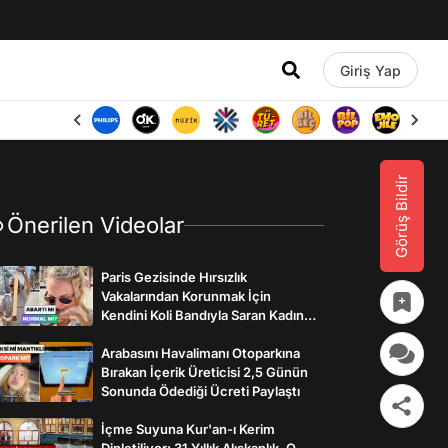
Giriş Yap
Görüş Bildir
Önerilen Videolar
Paris Gezisinde Hırsızlık
Vakalarından Korunmak İçin
Kendini Koli Bandıyla Saran Kadının
İlginç Önlemleri
Arabasını Havalimanı Otoparkına
Bırakan İçerik Üreticisi 2,5 Günün
Sonunda Ödediği Ücreti Paylaştı
İçme Suyuna Kur'an-ı Kerim
Dinletiliyor: 31 Yıllık Alışkanlık, O