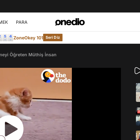
MEK
PARA
ZoneOkey 101
Seri Diz
ümeyi Öğreten Müthiş İnsan