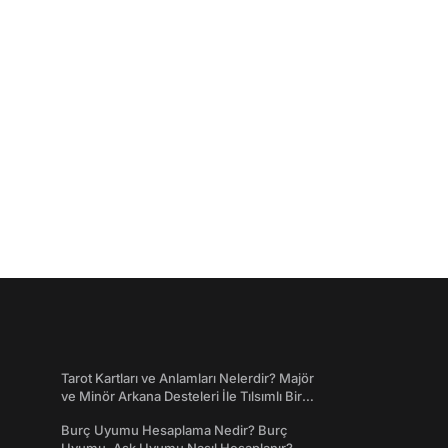
Tarot Kartları ve Anlamları Nelerdir? Majör
ve Minör Arkana Desteleri İle Tılsımlı Bir
Dünyaya Giriş
Burç Uyumu Hesaplama Nedir? Burç