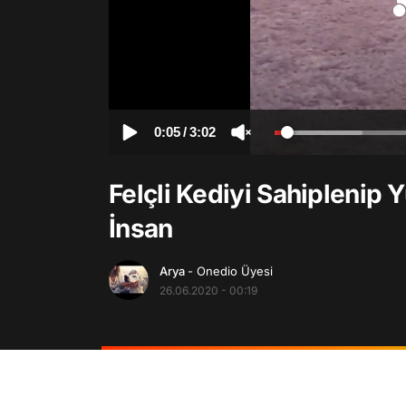
0:05
/
3:02
Felçli Kediyi Sahiplenip
İnsan
Arya
- Onedio Üyesi
26.06.2020 - 00:19