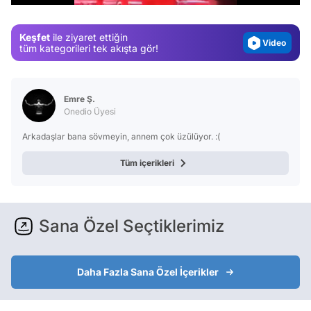
Magazin
Keşfet
ile ziyaret ettiğin
Video
tüm kategorileri tek akışta gör!
Test
Emre Ş.
Onedio Üyesi
Arkadaşlar bana sövmeyin, annem çok üzülüyor. :(
Tüm içerikleri
Sana Özel Seçtiklerimiz
Daha Fazla Sana Özel İçerikler