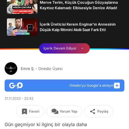
Merve Terim, Küçük Çocuğun Gözyaşlarına
Kayıtsız Kalamadı: Elbisesiyle Denize Atladı!
İçerik Üreticisi Kerem Enginar'ın Annesinin
Düşük Kalp Ritmini Akıllı Saat Fark Etti
İçerik Devam Ediyor
Emre Ş.
- Onedio Üyesi
Onedio’yu Google'a ekleyin
21.11.2022 - 22:42
Favori
Yorum Yap
Paylaş
Gün geçmiyor ki ilginç bir olayla daha