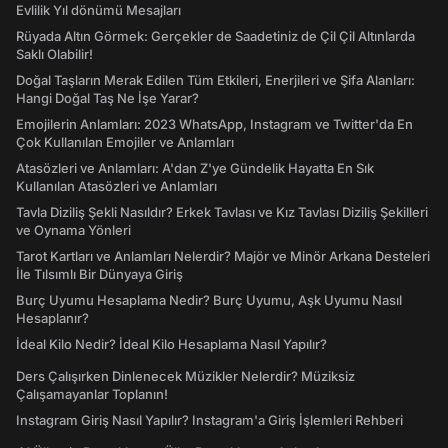
Evlilik Yıl dönümü Mesajları
Rüyada Altın Görmek: Gerçekler de Saadetiniz de Çil Çil Altınlarda
Saklı Olabilir!
Doğal Taşların Merak Edilen Tüm Etkileri, Enerjileri ve Şifa Alanları:
Hangi Doğal Taş Ne İşe Yarar?
Emojilerin Anlamları: 2023 WhatsApp, Instagram ve Twitter'da En
Çok Kullanılan Emojiler ve Anlamları
Atasözleri ve Anlamları: A'dan Z'ye Gündelik Hayatta En Sık
Kullanılan Atasözleri ve Anlamları
Tavla Diziliş Şekli Nasıldır? Erkek Tavlası ve Kız Tavlası Diziliş Şekilleri
ve Oynama Yönleri
Tarot Kartları ve Anlamları Nelerdir? Majör ve Minör Arkana Desteleri
İle Tılsımlı Bir Dünyaya Giriş
Burç Uyumu Hesaplama Nedir? Burç Uyumu, Aşk Uyumu Nasıl
Hesaplanır?
İdeal Kilo Nedir? İdeal Kilo Hesaplama Nasıl Yapılır?
Ders Çalışırken Dinlenecek Müzikler Nelerdir? Müziksiz
Çalışamayanlar Toplanın!
Instagram Giriş Nasıl Yapılır? Instagram'a Giriş İşlemleri Rehberi