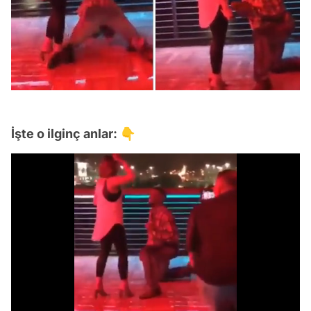
İşte o ilginç anlar: 👇
Video
Test
/
Gündem