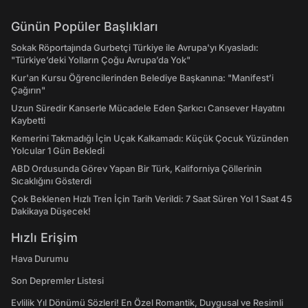
Günün Popüler Başlıkları
Sokak Röportajında Gurbetçi Türkiye ile Avrupa'yı Kıyasladı:
"Türkiye’deki Yolların Çoğu Avrupa’da Yok"
Kur'an Kursu Öğrencilerinden Belediye Başkanına: "Manifest’i
Çağırın"
Uzun Süredir Kanserle Mücadele Eden Şarkıcı Cansever Hayatını
Kaybetti
Kemerini Takmadığı İçin Uçak Kalkamadı: Küçük Çocuk Yüzünden
Yolcular 1 Gün Bekledi
ABD Ordusunda Görev Yapan Bir Türk, Kaliforniya Çöllerinin
Sıcaklığını Gösterdi
Çok Beklenen Hızlı Tren İçin Tarih Verildi: 7 Saat Süren Yol 1 Saat 45
Dakikaya Düşecek!
Hızlı Erişim
Hava Durumu
Son Depremler Listesi
Evlilik Yıl Dönümü Sözleri! En Özel Romantik, Duygusal ve Resimli