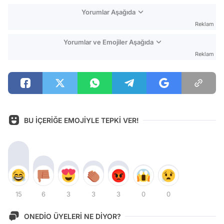
Yorumlar Aşağıda
Reklam
Yorumlar ve Emojiler Aşağıda
Reklam
BU İÇERİĞE EMOJİYLE TEPKİ VER!
15
6
3
3
3
0
0
ONEDİO ÜYELERİ NE DİYOR?