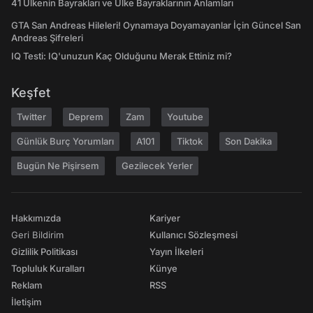
41 Ülkenin Bayrakları ve Ülke Bayraklarının Anlamları
GTA San Andreas Hileleri! Oynamaya Doyamayanlar İçin Güncel San
Andreas Şifreleri
IQ Testi: IQ'unuzun Kaç Olduğunu Merak Ettiniz mi?
Keşfet
Twitter
Deprem
Zam
Youtube
Günlük Burç Yorumları
A101
Tiktok
Son Dakika
Bugün Ne Pişirsem
Gezilecek Yerler
Hakkımızda
Kariyer
Geri Bildirim
Kullanıcı Sözleşmesi
Gizlilik Politikası
Yayın İlkeleri
Topluluk Kuralları
Künye
Reklam
RSS
İletişim