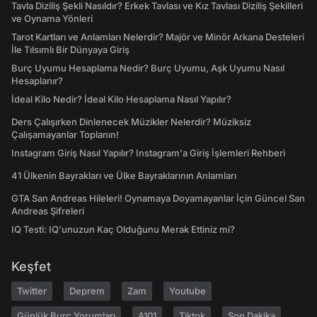
Tavla Diziliş Şekli Nasıldır? Erkek Tavlası ve Kız Tavlası Diziliş Şekilleri
ve Oynama Yönleri
Tarot Kartları ve Anlamları Nelerdir? Majör ve Minör Arkana Desteleri
İle Tılsımlı Bir Dünyaya Giriş
Burç Uyumu Hesaplama Nedir? Burç Uyumu, Aşk Uyumu Nasıl
Hesaplanır?
İdeal Kilo Nedir? İdeal Kilo Hesaplama Nasıl Yapılır?
Ders Çalışırken Dinlenecek Müzikler Nelerdir? Müziksiz
Çalışamayanlar Toplanın!
Instagram Giriş Nasıl Yapılır? Instagram'a Giriş İşlemleri Rehberi
41 Ülkenin Bayrakları ve Ülke Bayraklarının Anlamları
GTA San Andreas Hileleri! Oynamaya Doyamayanlar İçin Güncel San
Andreas Şifreleri
IQ Testi: IQ'unuzun Kaç Olduğunu Merak Ettiniz mi?
Keşfet
Twitter
Deprem
Zam
Youtube
Günlük Burç Yorumları
A101
Tiktok
Son Dakika