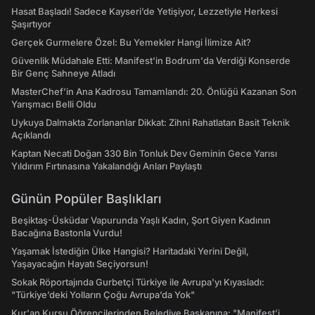
Hasat Başladı! Sadece Kayseri’de Yetişiyor, Lezzetiyle Herkesi
Şaşırtıyor
Gerçek Gurmelere Özel: Bu Yemekler Hangi İlimize Ait?
Güvenlik Müdahale Etti: Manifest'in Bodrum'da Verdiği Konserde
Bir Genç Sahneye Atladı
MasterChef’in Ana Kadrosu Tamamlandı: 20. Önlüğü Kazanan Son
Yarışmacı Belli Oldu
Uykuya Dalmakta Zorlananlar Dikkat: Zihni Rahatlatan Basit Teknik
Açıklandı
Kaptan Necati Doğan 330 Bin Tonluk Dev Geminin Gece Yarısı
Yıldırım Fırtınasına Yakalandığı Anları Paylaştı
Günün Popüler Başlıkları
Beşiktaş-Üsküdar Vapurunda Yaşlı Kadın, Şort Giyen Kadının
Bacağına Bastonla Vurdu!
Yaşamak İstediğin Ülke Hangisi? Haritadaki Yerini Değil,
Yaşayacağın Hayatı Seçiyorsun!
Sokak Röportajında Gurbetçi Türkiye ile Avrupa'yı Kıyasladı:
"Türkiye’deki Yolların Çoğu Avrupa’da Yok"
Kur'an Kursu Öğrencilerinden Belediye Başkanına: "Manifest’i