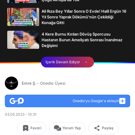
Ali Rıza Bey Yıllar Sonra O Evde! Halil Ergün 16
Yıl Sonra Yaprak Dökümü'nün Çekildiği
Konağa Gitti
4 Kere Burnu Kırılan Dövüş Sporcusu
Hastanın Burun Ameliyatı Sonrası İnanılmaz
Değişimi
İçerik Devam Ediyor
Emre Ş.
- Onedio Üyesi
Onedio’yu Google'a ekleyin
03.05.2023 - 10:31
Favori
Yorum Yap
Paylaş