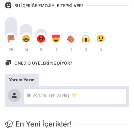
BU İÇERİĞE EMOJİYLE TEPKİ VER!
25
14
6
1
1
0
0
ONEDİO ÜYELERİ NE DİYOR?
Yorum Yazın
En Yeni İçerikler!