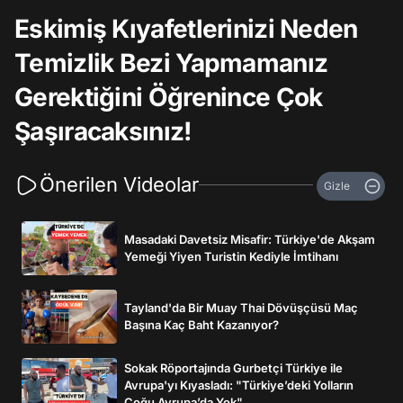
Eskimiş Kıyafetlerinizi Neden
Temizlik Bezi Yapmamanız
Gerektiğini Öğrenince Çok
Şaşıracaksınız!
Önerilen Videolar
Gizle
Masadaki Davetsiz Misafir: Türkiye'de Akşam
Yemeği Yiyen Turistin Kediyle İmtihanı
Tayland'da Bir Muay Thai Dövüşçüsü Maç
Başına Kaç Baht Kazanıyor?
Sokak Röportajında Gurbetçi Türkiye ile
Avrupa'yı Kıyasladı: "Türkiye’deki Yolların
Çoğu Avrupa’da Yok"