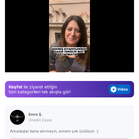
Video
Test
/
Gündem
Magazin
Keşfet
ile ziyaret ettiğin
Video
tüm kategorileri tek akışta gör!
Test
Emre Ş.
Onedio Üyesi
Arkadaşlar bana sövmeyin, annem çok üzülüyor. :(