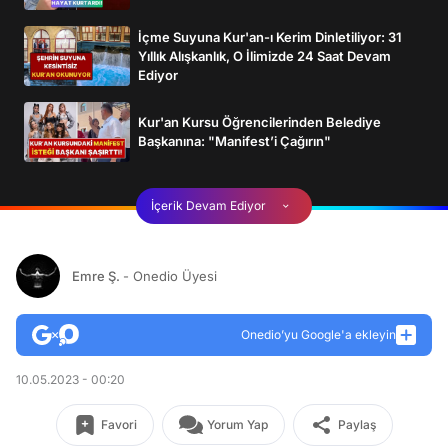
İçme Suyuna Kur'an-ı Kerim Dinletiliyor: 31
Yıllık Alışkanlık, O İlimizde 24 Saat Devam
Ediyor
Kur'an Kursu Öğrencilerinden Belediye
Başkanına: "Manifest’i Çağırın"
İçerik Devam Ediyor
Emre Ş.
- Onedio Üyesi
Onedio’yu Google'a ekleyin
10.05.2023 - 00:20
Favori
Yorum Yap
Paylaş