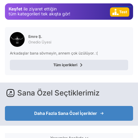
Video
Keşfet
ile ziyaret ettiğin
Test
tüm kategorileri tek akışta gör!
Emre Ş.
Onedio Üyesi
Arkadaşlar bana sövmeyin, annem çok üzülüyor. :(
Tüm içerikleri
Sana Özel Seçtiklerimiz
Daha Fazla Sana Özel İçerikler
Yorumlar Aşağıda