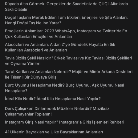
Rüyada Altın Görmek: Gerçekler de Saadetiniz de Çil Çil Altınlarda
Saklı Olabilir!
Doğal Taşların Merak Edilen Tüm Etkileri, Enerjileri ve Şifa Alanları:
Hangi Doğal Taş Ne İşe Yarar?
Emojilerin Anlamları: 2023 WhatsApp, Instagram ve Twitter'da En
Çok Kullanılan Emojiler ve Anlamları
Atasözleri ve Anlamları: A'dan Z'ye Gündelik Hayatta En Sık
Kullanılan Atasözleri ve Anlamları
Tavla Diziliş Şekli Nasıldır? Erkek Tavlası ve Kız Tavlası Diziliş Şekilleri
ve Oynama Yönleri
Tarot Kartları ve Anlamları Nelerdir? Majör ve Minör Arkana Desteleri
İle Tılsımlı Bir Dünyaya Giriş
Burç Uyumu Hesaplama Nedir? Burç Uyumu, Aşk Uyumu Nasıl
Hesaplanır?
İdeal Kilo Nedir? İdeal Kilo Hesaplama Nasıl Yapılır?
Ders Çalışırken Dinlenecek Müzikler Nelerdir? Müziksiz
Çalışamayanlar Toplanın!
Instagram Giriş Nasıl Yapılır? Instagram'a Giriş İşlemleri Rehberi
41 Ülkenin Bayrakları ve Ülke Bayraklarının Anlamları