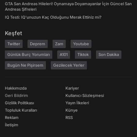
GTA San Andreas Hileleri! Oynamaya Doyamayanlar İçin Güncel San
Andreas Şifreleri
IQ Testi: IQ'unuzun Kaç Olduğunu Merak Ettiniz mi?
Keşfet
Twitter
Deprem
Zam
Youtube
Günlük Burç Yorumları
A101
Tiktok
Son Dakika
Bugün Ne Pişirsem
Gezilecek Yerler
Hakkımızda
Kariyer
Geri Bildirim
Kullanıcı Sözleşmesi
Gizlilik Politikası
Yayın İlkeleri
Topluluk Kuralları
Künye
Reklam
RSS
İletişim