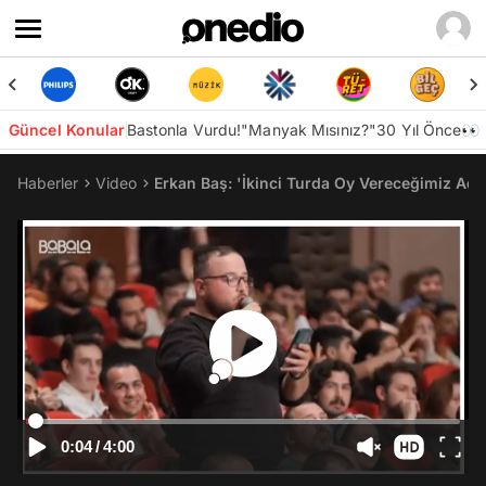
Güncel Konular
Bastonla Vurdu!
"Manyak Mısınız?"
30 Yıl Önce👀
Haberler
Video
Erkan Baş: 'İkinci Turda Oy Vereceğimiz Ada
0:04
/
4:00