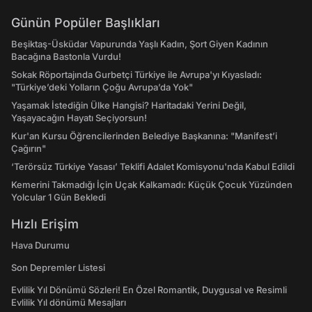
Günün Popüler Başlıkları
Beşiktaş-Üsküdar Vapurunda Yaşlı Kadın, Şort Giyen Kadının
Bacağına Bastonla Vurdu!
Sokak Röportajında Gurbetçi Türkiye ile Avrupa'yı Kıyasladı:
"Türkiye’deki Yolların Çoğu Avrupa’da Yok"
Yaşamak İstediğin Ülke Hangisi? Haritadaki Yerini Değil,
Yaşayacağın Hayatı Seçiyorsun!
Kur'an Kursu Öğrencilerinden Belediye Başkanına: "Manifest’i
Çağırın"
‘Terörsüz Türkiye Yasası’ Teklifi Adalet Komisyonu'nda Kabul Edildi
Kemerini Takmadığı İçin Uçak Kalkamadı: Küçük Çocuk Yüzünden
Yolcular 1 Gün Bekledi
Hızlı Erişim
Hava Durumu
Son Depremler Listesi
Evlilik Yıl Dönümü Sözleri! En Özel Romantik, Duygusal ve Resimli
Evlilik Yıl dönümü Mesajları