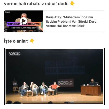
verme hali rahatsız edici' dedi: 👇
Barış Atay: 'Muharrem İnce'nin
İletişim Problemi Var, Sürekli Ders
Verme Hali Rahatsız Edici'
İşte o anlar: 👇
Video
Test
Gündem
/
Magazin