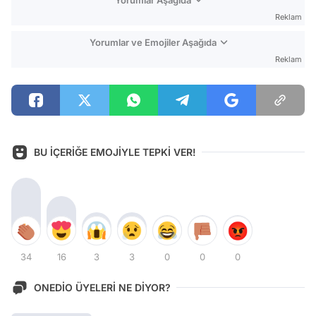
Reklam
Yorumlar ve Emojiler Aşağıda
Reklam
BU İÇERİĞE EMOJİYLE TEPKİ VER!
34
16
3
3
0
0
0
ONEDİO ÜYELERİ NE DİYOR?