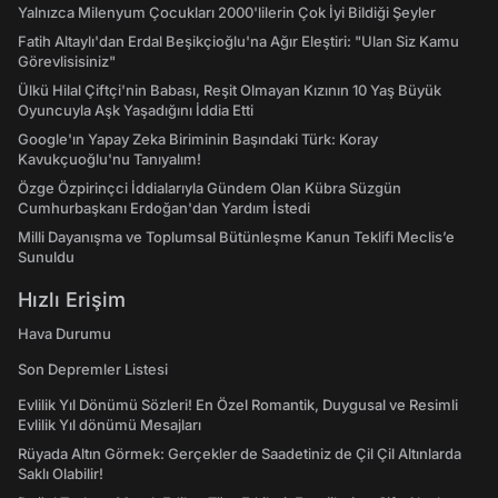
Yalnızca Milenyum Çocukları 2000'lilerin Çok İyi Bildiği Şeyler
Fatih Altaylı'dan Erdal Beşikçioğlu'na Ağır Eleştiri: "Ulan Siz Kamu
Görevlisisiniz"
Ülkü Hilal Çiftçi'nin Babası, Reşit Olmayan Kızının 10 Yaş Büyük
Oyuncuyla Aşk Yaşadığını İddia Etti
Google'ın Yapay Zeka Biriminin Başındaki Türk: Koray
Kavukçuoğlu'nu Tanıyalım!
Özge Özpirinçci İddialarıyla Gündem Olan Kübra Süzgün
Cumhurbaşkanı Erdoğan'dan Yardım İstedi
Milli Dayanışma ve Toplumsal Bütünleşme Kanun Teklifi Meclis’e
Sunuldu
Hızlı Erişim
Hava Durumu
Son Depremler Listesi
Evlilik Yıl Dönümü Sözleri! En Özel Romantik, Duygusal ve Resimli
Evlilik Yıl dönümü Mesajları
Rüyada Altın Görmek: Gerçekler de Saadetiniz de Çil Çil Altınlarda
Saklı Olabilir!