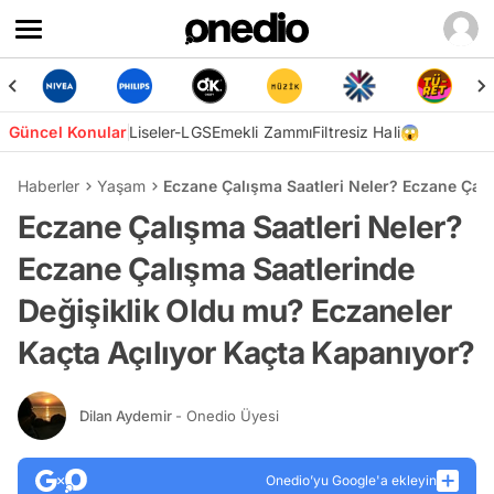
Güncel Konular
Liseler-LGS
Emekli Zammı
Filtresiz Hali😱
Haberler
Yaşam
Eczane Çalışma Saatleri Neler? Eczane Çalı
Eczane Çalışma Saatleri Neler?
Eczane Çalışma Saatlerinde
Değişiklik Oldu mu? Eczaneler
Kaçta Açılıyor Kaçta Kapanıyor?
Dilan Aydemir
- Onedio Üyesi
Onedio’yu Google'a ekleyin