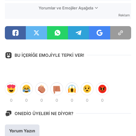
Yorumlar ve Emojiler Aşağıda
Reklam
BU İÇERİĞE EMOJİYLE TEPKİ VER!
0
0
0
0
0
0
0
ONEDİO ÜYELERİ NE DİYOR?
Yorum Yazın