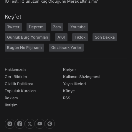
IQ Testi: IQ'unuzun Kaç Olduğunu Merak Ettiniz mi?
Keşfet
Twitter
Deprem
Zam
Youtube
Günlük Burç Yorumları
A101
Tiktok
Son Dakika
Bugün Ne Pişirsem
Gezilecek Yerler
Hakkımızda
Kariyer
Geri Bildirim
Kullanıcı Sözleşmesi
Gizlilik Politikası
Yayın İlkeleri
Topluluk Kuralları
Künye
Reklam
RSS
İletişim