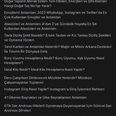
Doğal Taşların Merak Edilen Tüm Etkileri, Enerjileri ve Şifa Alanları:
Hangi Doğal Taş Ne İşe Yarar?
Emojilerin Anlamları: 2023 WhatsApp, Instagram ve Twitter'da En
Çok Kullanılan Emojiler ve Anlamları
Atasözleri ve Anlamları: A'dan Z'ye Gündelik Hayatta En Sık
Kullanılan Atasözleri ve Anlamları
Tavla Diziliş Şekli Nasıldır? Erkek Tavlası ve Kız Tavlası Diziliş Şekilleri
ve Oynama Yönleri
Tarot Kartları ve Anlamları Nelerdir? Majör ve Minör Arkana Desteleri
İle Tılsımlı Bir Dünyaya Giriş
Burç Uyumu Hesaplama Nedir? Burç Uyumu, Aşk Uyumu Nasıl
Hesaplanır?
İdeal Kilo Nedir? İdeal Kilo Hesaplama Nasıl Yapılır?
Ders Çalışırken Dinlenecek Müzikler Nelerdir? Müziksiz
Çalışamayanlar Toplanın!
Instagram Giriş Nasıl Yapılır? Instagram'a Giriş İşlemleri Rehberi
41 Ülkenin Bayrakları ve Ülke Bayraklarının Anlamları
GTA San Andreas Hileleri! Oynamaya Doyamayanlar İçin Güncel San
Andreas Şifreleri