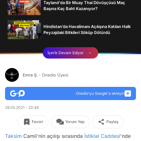
Tayland'da Bir Muay Thai Dövüşçüsü Maç
Başına Kaç Baht Kazanıyor?
Hindistan’da Havalimanı Açılışına Katılan Halk
Peyzajdaki Bitkileri Söküp Götürdü
İçerik Devam Ediyor
Emre Ş.
- Onedio Üyesi
Onedio’yu Google'a ekleyin
28.05.2021 - 20:48
Favori
Yorum Yap
Paylaş
Taksim
Camii'nin açılışı sırasında
İstiklal Caddesi
'nde