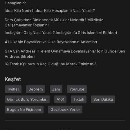
Hesaplanır?
İdeal Kilo Nedir? İdeal Kilo Hesaplama Nasıl Yapılır?
Ders Çalışırken Dinlenecek Müzikler Nelerdir? Müziksiz
Çalışamayanlar Toplanın!
Instagram Giriş Nasıl Yapılır? Instagram'a Giriş İşlemleri Rehberi
41 Ülkenin Bayrakları ve Ülke Bayraklarının Anlamları
GTA San Andreas Hileleri! Oynamaya Doyamayanlar İçin Güncel San
Andreas Şifreleri
IQ Testi: IQ'unuzun Kaç Olduğunu Merak Ettiniz mi?
Keşfet
Twitter
Deprem
Zam
Youtube
Günlük Burç Yorumları
A101
Tiktok
Son Dakika
Bugün Ne Pişirsem
Gezilecek Yerler