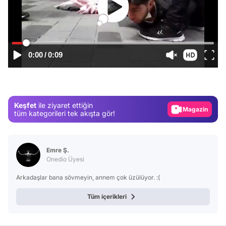
0:00
/
0:09
Video
Test
Gündem
Keşfet
ile ziyaret ettiğin
Magazin
tüm kategorileri tek akışta gör!
Video
Test
Emre Ş.
Onedio Üyesi
Arkadaşlar bana sövmeyin, annem çok üzülüyor. :(
Tüm içerikleri