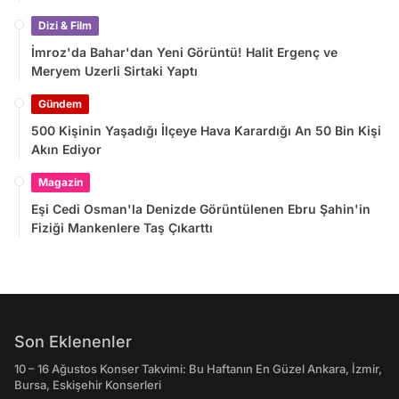
Dizi & Film
İmroz'da Bahar'dan Yeni Görüntü! Halit Ergenç ve
Meryem Uzerli Sirtaki Yaptı
Gündem
500 Kişinin Yaşadığı İlçeye Hava Karardığı An 50 Bin Kişi
Akın Ediyor
Magazin
Eşi Cedi Osman'la Denizde Görüntülenen Ebru Şahin'in
Fiziği Mankenlere Taş Çıkarttı
Son Eklenenler
10 – 16 Ağustos Konser Takvimi: Bu Haftanın En Güzel Ankara, İzmir,
Bursa, Eskişehir Konserleri