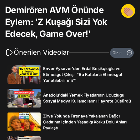
Demirören AVM Önünde
Eylem: 'Z Kuşağı Sizi Yok
Edecek, Game Over!'
Önerilen Videolar
Gizle
Enver Aysever'den Erdal Beşikçioğlu ve
Etimesgut Çıkışı: “Bu Kafalarla Etimesgut
Yönetilebilir mi?”
Anadolu'daki Yemek Fiyatlarının Ucuzluğu
Sosyal Medya Kullanıcılarını Hayrete Düşürdü
Zirve Yolunda Fırtınaya Yakalanan Dağcı
Çadırının İçinden Yaşadığı Korku Dolu Anları
Paylaştı