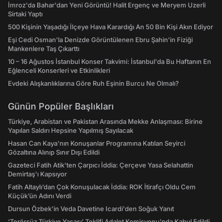
İmroz'da Bahar'dan Yeni Görüntü! Halit Ergenç ve Meryem Uzerli
Sirtaki Yaptı
500 Kişinin Yaşadığı İlçeye Hava Karardığı An 50 Bin Kişi Akın Ediyor
Eşi Cedi Osman'la Denizde Görüntülenen Ebru Şahin'in Fiziği
Mankenlere Taş Çıkarttı
10 – 16 Ağustos İstanbul Konser Takvimi: İstanbul'da Bu Haftanın En
Eğlenceli Konserleri ve Etkinlikleri
Evdeki Alışkanlıklarına Göre Ruh Eşinin Burcu Ne Olmalı?
Günün Popüler Başlıkları
Türkiye, Arabistan ve Pakistan Arasında Mekke Anlaşması: Birine
Yapılan Saldırı Hepsine Yapılmış Sayılacak
Hasan Can Kaya’nın Konuşanlar Programına Katılan Seyirci
Gözaltına Alınıp Sınır Dışı Edildi
Gazeteci Fatih Atik'ten Çarpıcı İddia: Çerçeve Yasa Selahattin
Demirtaş'ı Kapsıyor
Fatih Altaylı’dan Çok Konuşulacak İddia: ROK İtirafçı Oldu Cem
Küçük’ün Adını Verdi
Dursun Özbek'in Veda Davetine Icardi'den Soğuk Yanıt
‘Terörsüz Türkiye Yasası’ Teklifi Adalet Komisyonu'nda Kabul Edildi