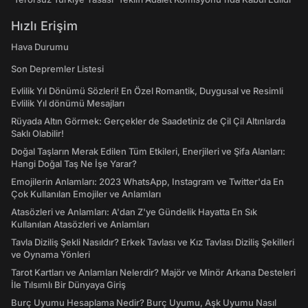
Hızlı Erişim
Hava Durumu
Son Depremler Listesi
Evlilik Yıl Dönümü Sözleri! En Özel Romantik, Duygusal ve Resimli
Evlilik Yıl dönümü Mesajları
Rüyada Altın Görmek: Gerçekler de Saadetiniz de Çil Çil Altınlarda
Saklı Olabilir!
Doğal Taşların Merak Edilen Tüm Etkileri, Enerjileri ve Şifa Alanları:
Hangi Doğal Taş Ne İşe Yarar?
Emojilerin Anlamları: 2023 WhatsApp, Instagram ve Twitter'da En
Çok Kullanılan Emojiler ve Anlamları
Atasözleri ve Anlamları: A'dan Z'ye Gündelik Hayatta En Sık
Kullanılan Atasözleri ve Anlamları
Tavla Diziliş Şekli Nasıldır? Erkek Tavlası ve Kız Tavlası Diziliş Şekilleri
ve Oynama Yönleri
Tarot Kartları ve Anlamları Nelerdir? Majör ve Minör Arkana Desteleri
İle Tılsımlı Bir Dünyaya Giriş
Burç Uyumu Hesaplama Nedir? Burç Uyumu, Aşk Uyumu Nasıl