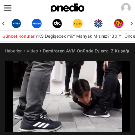
Güncel Konular
YKS Değişecek mi?
"Manyak Mısınız?"
30 Yıl Önc
Haberler
Video
Demirören AVM Önünde Eylem: 'Z Kuşağı Si
/