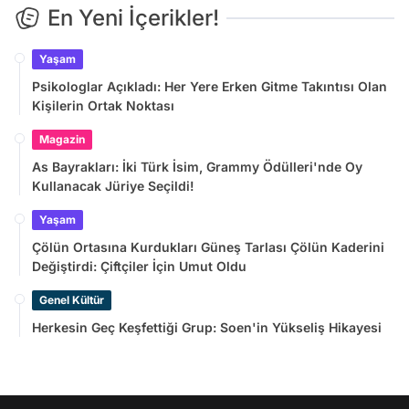
En Yeni İçerikler!
Yaşam
Psikologlar Açıkladı: Her Yere Erken Gitme Takıntısı Olan
Kişilerin Ortak Noktası
Magazin
As Bayrakları: İki Türk İsim, Grammy Ödülleri'nde Oy
Kullanacak Jüriye Seçildi!
Yaşam
Çölün Ortasına Kurdukları Güneş Tarlası Çölün Kaderini
Değiştirdi: Çiftçiler İçin Umut Oldu
Genel Kültür
Herkesin Geç Keşfettiği Grup: Soen'in Yükseliş Hikayesi