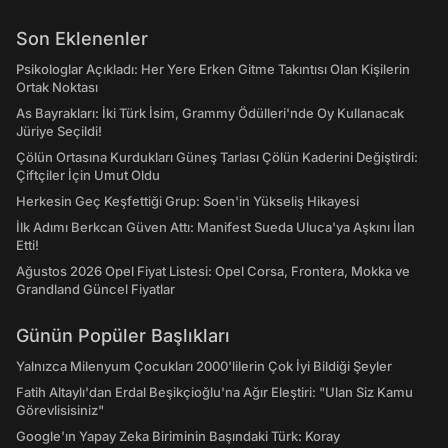
Son Eklenenler
Psikologlar Açıkladı: Her Yere Erken Gitme Takıntısı Olan Kişilerin
Ortak Noktası
As Bayrakları: İki Türk İsim, Grammy Ödülleri'nde Oy Kullanacak
Jüriye Seçildi!
Çölün Ortasına Kurdukları Güneş Tarlası Çölün Kaderini Değiştirdi:
Çiftçiler İçin Umut Oldu
Herkesin Geç Keşfettiği Grup: Soen'in Yükseliş Hikayesi
İlk Adımı Berkcan Güven Attı: Manifest Sueda Uluca'ya Aşkını İlan
Etti!
Ağustos 2026 Opel Fiyat Listesi: Opel Corsa, Frontera, Mokka ve
Grandland Güncel Fiyatlar
Günün Popüler Başlıkları
Yalnızca Milenyum Çocukları 2000'lilerin Çok İyi Bildiği Şeyler
Fatih Altaylı'dan Erdal Beşikçioğlu'na Ağır Eleştiri: "Ulan Siz Kamu
Görevlisisiniz"
Google'ın Yapay Zeka Biriminin Başındaki Türk: Koray