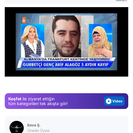
Reklam
Video
/
Test
Gündem
Magazin
Keşfet
ile ziyaret ettiğin
Video
tüm kategorileri tek akışta gör!
Test
Emre Ş.
Onedio Üyesi