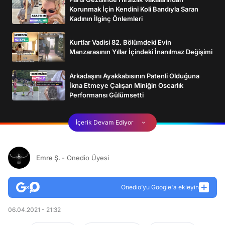
Korunmak İçin Kendini Koli Bandıyla Saran
Kadının İlginç Önlemleri
Kurtlar Vadisi 82. Bölümdeki Evin
Manzarasının Yıllar İçindeki İnanılmaz Değişimi
Arkadaşını Ayakkabısının Patenli Olduğuna
İkna Etmeye Çalışan Miniğin Oscarlık
Performansı Gülümsetti
İçerik Devam Ediyor
Emre Ş.
- Onedio Üyesi
Onedio’yu Google'a ekleyin
06.04.2021 - 21:32