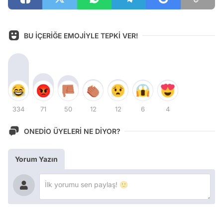
BU İÇERİĞE EMOJİYLE TEPKİ VER!
334
71
50
12
12
6
4
ONEDİO ÜYELERİ NE DİYOR?
Yorum Yazın