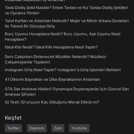
Tavla Diziliş Şekli Nasıldır? Erkek Tavlası ve Kız Tavlası Diziliş Şekilleri
ve Oynama Yönleri
Tarot Kartları ve Anlamları Nelerdir? Majör ve Minör Arkana Desteleri
İle Tılsımlı Bir Dünyaya Giriş
Burç Uyumu Hesaplama Nedir? Burç Uyumu, Aşk Uyumu Nasıl
Hesaplanır?
İdeal Kilo Nedir? İdeal Kilo Hesaplama Nasıl Yapılır?
Ders Çalışırken Dinlenecek Müzikler Nelerdir? Müziksiz
Çalışamayanlar Toplanın!
Instagram Giriş Nasıl Yapılır? Instagram'a Giriş İşlemleri Rehberi
41 Ülkenin Bayrakları ve Ülke Bayraklarının Anlamları
GTA San Andreas Hileleri! Oynamaya Doyamayanlar İçin Güncel San
Andreas Şifreleri
IQ Testi: IQ'unuzun Kaç Olduğunu Merak Ettiniz mi?
Keşfet
Twitter
Deprem
Zam
Youtube