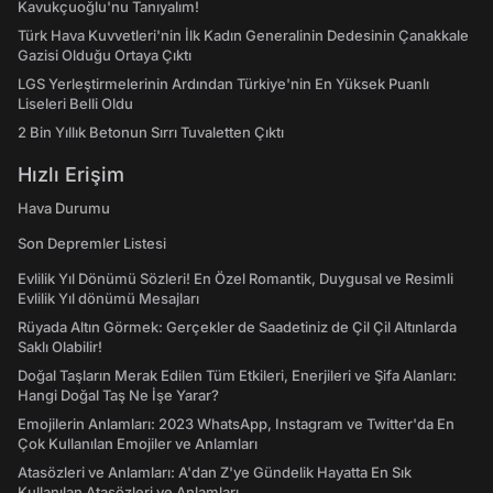
Kavukçuoğlu'nu Tanıyalım!
Türk Hava Kuvvetleri'nin İlk Kadın Generalinin Dedesinin Çanakkale
Gazisi Olduğu Ortaya Çıktı
LGS Yerleştirmelerinin Ardından Türkiye'nin En Yüksek Puanlı
Liseleri Belli Oldu
2 Bin Yıllık Betonun Sırrı Tuvaletten Çıktı
Hızlı Erişim
Hava Durumu
Son Depremler Listesi
Evlilik Yıl Dönümü Sözleri! En Özel Romantik, Duygusal ve Resimli
Evlilik Yıl dönümü Mesajları
Rüyada Altın Görmek: Gerçekler de Saadetiniz de Çil Çil Altınlarda
Saklı Olabilir!
Doğal Taşların Merak Edilen Tüm Etkileri, Enerjileri ve Şifa Alanları:
Hangi Doğal Taş Ne İşe Yarar?
Emojilerin Anlamları: 2023 WhatsApp, Instagram ve Twitter'da En
Çok Kullanılan Emojiler ve Anlamları
Atasözleri ve Anlamları: A'dan Z'ye Gündelik Hayatta En Sık
Kullanılan Atasözleri ve Anlamları