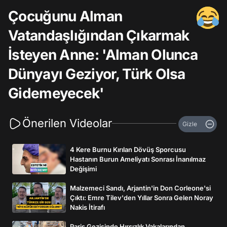
Çocuğunu Alman
Vatandaşlığından Çıkarmak
İsteyen Anne: 'Alman Olunca
Dünyayı Geziyor, Türk Olsa
Gidemeyecek'
Önerilen Videolar
Gizle
4 Kere Burnu Kırılan Dövüş Sporcusu
Hastanın Burun Ameliyatı Sonrası İnanılmaz
Değişimi
Malzemeci Sandı, Arjantin'in Don Corleone'si
Çıktı: Emre Tilev'den Yıllar Sonra Gelen Noray
Nakis İtirafı
Paris Gezisinde Hırsızlık Vakalarından