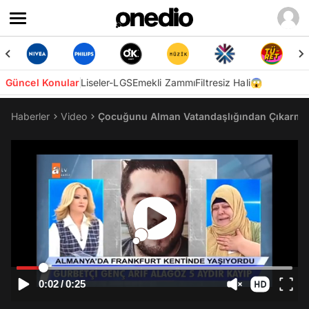
Güncel Konular
Liseler-LGS
Emekli Zammı
Filtresiz Hali😱
Haberler
Video
Çocuğunu Alman Vatandaşlığından Çıkarmak
0:02
/
0:25