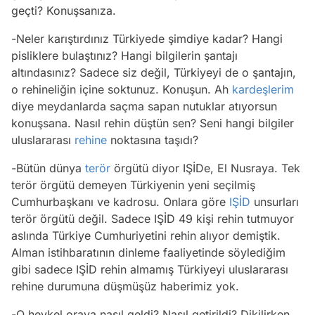
geçti? Konuşsanıza.
-Neler karıştırdınız Türkiyede şimdiye kadar? Hangi
pisliklere bulaştınız? Hangi bilgilerin şantajı
altındasınız? Sadece siz değil, Türkiyeyi de o şantajın,
o rehineliğin içine soktunuz. Konuşun. Ah
kardeşlerim
diye meydanlarda saçma sapan nutuklar atıyorsun
konuşsana. Nasıl rehin düştün sen? Seni hangi bilgiler
uluslararası
rehine
noktasına taşıdı?
-Bütün dünya
terör
örgütü diyor IŞİDe, El Nusraya. Tek
terör örgütü demeyen Türkiyenin yeni seçilmiş
Cumhurbaşkanı ve kadrosu. Onlara göre
IŞİD
unsurları
terör örgütü değil. Sadece IŞİD 49 kişi rehin tutmuyor
aslında Türkiye Cumhuriyetini rehin alıyor demiştik.
Alman istihbaratının dinleme faaliyetinde söylediğim
gibi sadece IŞİD rehin almamış Türkiyeyi uluslararası
rehine durumuna düşmüşüz haberimiz yok.
-O heykel oraya nasıl geldi? Nasıl getirildi? Dikilirken