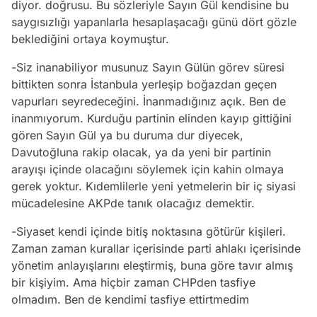
diyor. doğrusu. Bu sözleriyle Sayın Gül kendisine bu
saygısızlığı yapanlarla hesaplaşacağı günü dört gözle
beklediğini ortaya koymuştur.
-Siz inanabiliyor musunuz Sayın Gülün görev süresi
bittikten sonra İstanbula yerleşip boğazdan geçen
vapurları seyredeceğini. İnanmadığınız açık. Ben de
inanmıyorum. Kurduğu partinin elinden kayıp gittiğini
gören Sayın Gül ya bu duruma dur diyecek,
Davutoğluna rakip olacak, ya da yeni bir partinin
arayışı içinde olacağını söylemek için kahin olmaya
gerek yoktur. Kıdemlilerle yeni yetmelerin bir iç siyasi
mücadelesine AKPde tanık olacağız demektir.
-Siyaset kendi içinde bitiş noktasına götürür kişileri.
Zaman zaman kurallar içerisinde parti ahlakı içerisinde
yönetim anlayışlarını eleştirmiş, buna göre tavır almış
bir kişiyim. Ama hiçbir zaman CHPden tasfiye
olmadım. Ben de kendimi tasfiye ettirtmedim