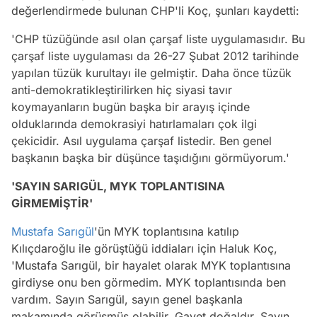
değerlendirmede bulunan CHP'li Koç, şunları kaydetti:
'CHP tüzüğünde asıl olan çarşaf liste uygulamasıdır. Bu
çarşaf liste uygulaması da 26-27 Şubat 2012 tarihinde
yapılan tüzük kurultayı ile gelmiştir. Daha önce tüzük
anti-demokratikleştirilirken hiç siyasi tavır
koymayanların bugün başka bir arayış içinde
olduklarında demokrasiyi hatırlamaları çok ilgi
çekicidir. Asıl uygulama çarşaf listedir. Ben genel
başkanın başka bir düşünce taşıdığını görmüyorum.'
'SAYIN SARIGÜL, MYK TOPLANTISINA
GİRMEMİŞTİR'
Mustafa Sarıgül
'ün MYK toplantısına katılıp
Kılıçdaroğlu ile görüştüğü iddiaları için Haluk Koç,
'Mustafa Sarıgül, bir hayalet olarak MYK toplantısına
girdiyse onu ben görmedim. MYK toplantısında ben
vardım. Sayın Sarıgül, sayın genel başkanla
makamında görüşmüş olabilir. Gayet doğaldır. Sayın