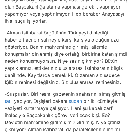
olan Başbakanlığa atama yapması gerekli, yapmıyor,
yapamıyor veya yaptırılmıyor. Hep beraber Anayasayı
ihlal suçu işliyorlar.
-Alman istihbarat örgütünün Türkiyeyi dinlediği
haberleri acı bir sahneyle karşı karşıya olduğumuzu
gösteriyor. Benim mahremime girilmiş, ailemle
konuşmalar dinlenmiş diye ortalığı birbirine katan şimdi
neden konuşmuyorsun. Niye sesin çıkmıyor? Bütün
yaptıklarınız, ettikleriniz uluslararası istihbaratın bilgisi
dahilinde. Kayıtlarda demek ki. O zaman siz sadece
IŞİDin rehinesi değilsiniz. Siz uluslararası rehinesiniz.
-Suspuslar. Biri resmi gazetenin anahtarını almış gitmiş
tatil
yapıyor, Dışişleri bakanı
sudan
bir iki cümleyle
vaziyeti kurtarmaya çalışıyor. Hani şu kapalı zarf
ihalesiyle Başbakanlık görevi verilecek kişi. Ee?
Devletin mahremine girilmiş mi? Girilmiş. Niye çıtınız
çıkmıyor? Alman istihbaratı da paralelcilerin eline mi