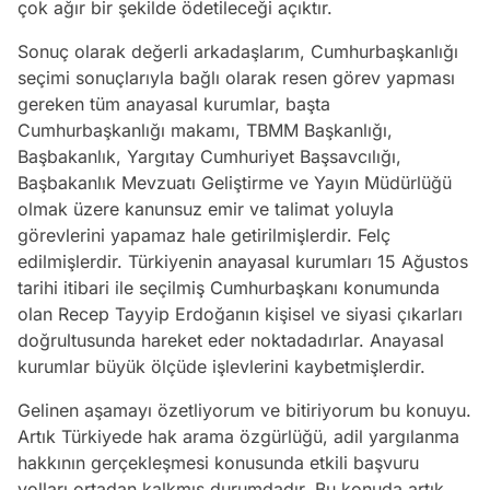
çok ağır bir şekilde ödetileceği açıktır.
Sonuç olarak değerli arkadaşlarım, Cumhurbaşkanlığı
seçimi sonuçlarıyla bağlı olarak resen görev yapması
gereken tüm anayasal kurumlar, başta
Cumhurbaşkanlığı makamı, TBMM Başkanlığı,
Başbakanlık, Yargıtay Cumhuriyet Başsavcılığı,
Başbakanlık Mevzuatı Geliştirme ve Yayın Müdürlüğü
olmak üzere kanunsuz emir ve talimat yoluyla
görevlerini yapamaz hale getirilmişlerdir. Felç
edilmişlerdir. Türkiyenin anayasal kurumları 15 Ağustos
tarihi itibari ile seçilmiş Cumhurbaşkanı konumunda
olan Recep Tayyip Erdoğanın kişisel ve siyasi çıkarları
doğrultusunda hareket eder noktadadırlar. Anayasal
kurumlar büyük ölçüde işlevlerini kaybetmişlerdir.
Gelinen aşamayı özetliyorum ve bitiriyorum bu konuyu.
Artık Türkiyede hak arama özgürlüğü, adil yargılanma
hakkının gerçekleşmesi konusunda etkili başvuru
yolları ortadan kalkmış durumdadır. Bu konuda artık