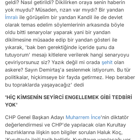
geldi? Nasıl getirildi? Dikilirken oraya senin haberin
yok muydu? Müsaden, rızan var mıydı? Bir yandan
İmralı
ile görüşelim bir yandan Kandil ile de devlet
olarak temas edelim söylemlerinin arkasında böyle
oldu bitti senaryolar yaparak yani bir yandan
dikilmesine müsaade edip bir yandan gösteri ile
yıkarak, 'bak ben gerektiğinde içeride şunu da
tutuyorum' mesajı kitlelere verilerek hangi senaryoyu
çeviriyorsunuz siz? Yazık değil mi orada
şehit
olan
askere? Sayın Demirtaş'a seslenmek istiyorum. Bu tür
politikalar, hiçkimseye bir fayda getirmez. Hep beraber
bu topraklarda yaşayacağız' dedi
'HİÇ KİMSENİN SEYİRCİ ENGELLEMEK GİBİ TEDBİRİ
YOK'
CHP Genel Başkan Adayı
Muharrem İnce
'nin diktatör
değerlendirmesi ve CHP'de yapılacak olan Kurultay
hazırlıklarına ilişkin son bilgiler sorulan Haluk Koç,
'Kurultayla ilgili tarih bellidir. Kurultayın yapılacağı yer