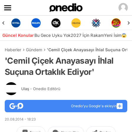
Güncel Konular
Bu Gece Uyku Yok
2027 İçin Rakam
Yeni İsim😱
Haberler
Gündem
'Cemil Çiçek Anayasayı İhlal Suçuna Ortak
'Cemil Çiçek Anayasayı İhlal
Suçuna Ortaklık Ediyor'
Ulaş
- Onedio Editörü
Onedio’yu Google'a ekleyin
20.08.2014 - 18:23