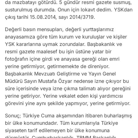
da mazbatayı götürdü. 5 gündür resmi gazete susmuş,
susturulmuş durumda. Onun için lokavt dedim. YSKdan
çıkış tarihi 15.08.2014, sayı 2014/3719.
Değerli basın mensupları, değerli yurttaşlarımız
anayasamıza göre tüm kurum ve kuruluşlar ve kişiler
YSK kararlarına uymak zorundalar. Başbakanlık ve
resmi gazete maalesef bu işin üstüne yatar bir
fotoğrafın içine girdi ve anayasa gereği olan emri
yerine getirmiyor, getirmemekte de direniyor.
Başbakanlık Mevzuatı Geliştirme ve Yayın Genel
Müdürü Sayın Mustafa Özyar nedense izne çıkıyor bu
süre içerisinde veya izne çıkma talimatı alıyor gereğini
yerine getiriyor. Yerine vekalet eden kişi yardımcısı
görevini yine aynı şekilde yapmıyor, yerine getirmiyor.
Sonuç; Türkiye Cuma akşamından itibaren buharlaşmış
bir ülke konumundadır. Tüm kurumlarıyla Türkiye
siyaseten tarif edilemeyen bir ülke konumuna
düşmüştür. Cumhurbaşkanlığı, TBMM Başkanlığı,