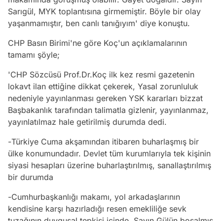
Sarıgül, MYK toplantısına girmemiştir. Böyle bir olay
yaşanmamıştır, ben canlı tanığıyım' diye konuştu.
CHP Basın Birimi'ne göre Koç'un açıklamalarının
tamamı şöyle;
'CHP Sözcüsü Prof.Dr.Koç ilk kez resmi gazetenin
lokavt ilan ettiğine dikkat çekerek, Yasal zorunluluk
nedeniyle yayınlanması gereken YSK kararları bizzat
Başbakanlık tarafından talimatla gizlenir, yayınlanmaz,
yayınlatılmaz hale getirilmiş durumda dedi.
-Türkiye Cuma akşamından itibaren buharlaşmış bir
ülke konumundadır. Devlet tüm kurumlarıyla tek kişinin
siyasi hesapları üzerine buharlaştırılmış, sanallaştırılmış
bir durumda
-Cumhurbaşkanlığı makamı, yol arkadaşlarının
kendisine karşı hazırladığı resen emekliliğe sevk
tuzağının duygusal tepkisi içinde. Sayın Gülün boşalmış