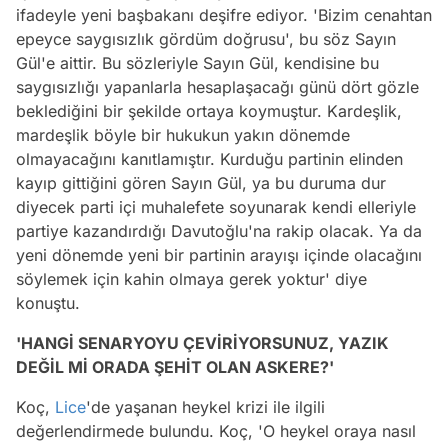
ifadeyle yeni başbakanı deşifre ediyor. 'Bizim cenahtan
epeyce saygısızlık gördüm doğrusu', bu söz Sayın
Gül'e aittir. Bu sözleriyle Sayın Gül, kendisine bu
saygısızlığı yapanlarla hesaplaşacağı günü dört gözle
beklediğini bir şekilde ortaya koymuştur. Kardeşlik,
mardeşlik böyle bir hukukun yakın dönemde
olmayacağını kanıtlamıştır. Kurduğu partinin elinden
kayıp gittiğini gören Sayın Gül, ya bu duruma dur
diyecek parti içi muhalefete soyunarak kendi elleriyle
partiye kazandırdığı Davutoğlu'na rakip olacak. Ya da
yeni dönemde yeni bir partinin arayışı içinde olacağını
söylemek için kahin olmaya gerek yoktur' diye
konuştu.
'HANGİ SENARYOYU ÇEVİRİYORSUNUZ, YAZIK
DEĞİL Mİ ORADA ŞEHİT OLAN ASKERE?'
Koç,
Lice
'de yaşanan heykel krizi ile ilgili
değerlendirmede bulundu. Koç, 'O heykel oraya nasıl