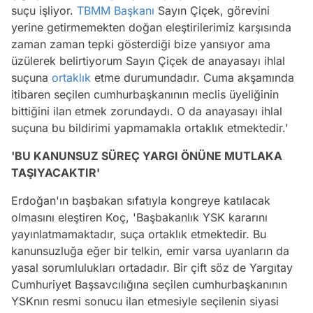
suçu işliyor.
TBMM Başkanı
Sayın Çiçek, görevini
yerine getirmemekten doğan eleştirilerimiz karşısında
zaman zaman tepki gösterdiği bize yansıyor ama
üzülerek belirtiyorum Sayın Çiçek de anayasayı ihlal
suçuna
ortaklık
etme durumundadır. Cuma akşamında
itibaren seçilen cumhurbaşkanının meclis üyeliğinin
bittiğini ilan etmek zorundaydı. O da anayasayı ihlal
suçuna bu bildirimi yapmamakla ortaklık etmektedir.'
'BU KANUNSUZ SÜREÇ YARGI ÖNÜNE MUTLAKA
TAŞIYACAKTIR'
Erdoğan'ın başbakan sıfatıyla kongreye katılacak
olmasını eleştiren Koç, 'Başbakanlık YSK kararını
yayınlatmamaktadır, suça ortaklık etmektedir. Bu
kanunsuzluğa eğer bir telkin, emir varsa uyanların da
yasal sorumlulukları ortadadır. Bir çift söz de Yargıtay
Cumhuriyet Başsavcılığına seçilen cumhurbaşkanının
YSKnın resmi sonucu ilan etmesiyle seçilenin siyasi