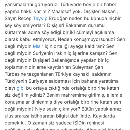
yansımalarını görüyoruz. Türkiyede böyle bir haber
yapma hakkı var mı? Maalesef yok. Dışişleri Bakanı,
Sayın Recep
Tayyip
Erdoğan neden bu konuda hiçbir
şey söylemiyorlar? Dışişleri Bakanının durumu
kurtarmak adına söylediği bir iki cümleyi açıklama
olarak kabul etmiyoruz. Neden konuşmuyorsunuz? Sen
değil miydin
Mısır
için ortalığı ayağa kaldıran? Sen
değil miydin Suriyenin Irakın iç işlerine karışan? Sen
değil miydin Dışişleri Bakanlığında yapılan bir iç
toplantının dinleme kayıtlarının Süleyman Şah
Türbesine tezgahlanan Türkiye kaynaklı saldırının
Türkiyenin Suriyeye saldırması için bahane yaratılma
olayı
gibi
bu ortaya çıktığında ortalığı birbirine katan
siz değil miydiniz? Benim mahremime girilmiş, ailemle
konuşmalar dinlenmiş diye ortalığı birbirine katan sen
değil miydin? Niye sesin çıkmıyor? Bütün yaptıklarınız
uluslararası istihbaratın bilgisi dahilinde. Kayıtlarda
demek ki. O zaman siz sadece IŞİDin rehinesi
değilsiniz siz uluslararası rehinesiniz. Alman istihbaratı