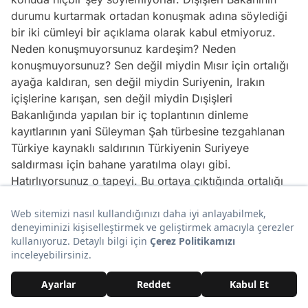
durumu kurtarmak ortadan konuşmak adına söylediği
bir iki cümleyi bir açıklama olarak kabul etmiyoruz.
Neden konuşmuyorsunuz kardeşim? Neden
konuşmuyorsunuz? Sen değil miydin Mısır için ortalığı
ayağa kaldıran, sen değil miydin Suriyenin, Irakın
içişlerine karışan, sen değil miydin Dışişleri
Bakanlığında yapılan bir iç toplantının dinleme
kayıtlarının yani Süleyman Şah türbesine tezgahlanan
Türkiye kaynaklı saldırının Türkiyenin Suriyeye
saldırması için bahane yaratılma olayı gibi.
Hatırlıyorsunuz o tapeyi. Bu ortaya çıktığında ortalığı
birbirine katan siz değil miydiniz? Benim mahremime
girilmiş, ailemle konuşmalar dinlenmiş diye ortalığı
birbirine katan sen değil miydin? Niye sesin çıkmıyor?
Hadi IŞİDin rehinesi durumundasın. Başka bir şey daha
çıkıyor bu işin sonunda. Bütün yaptıklarınız, ettikleriniz
bunu daha önce söylemiştik anımsarsınız takip eden
muhabir arkadaşlarımız bilir. Bütün yaptıklarınız,