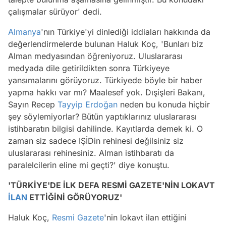
çalışmalar sürüyor' dedi.
Almanya
'nın Türkiye'yi dinlediği iddiaları hakkında da
değerlendirmelerde bulunan Haluk Koç, 'Bunları biz
Alman medyasından öğreniyoruz. Uluslararası
medyada dile getirildikten sonra Türkiyeye
yansımalarını görüyoruz. Türkiyede böyle bir haber
yapma hakkı var mı? Maalesef yok. Dışişleri Bakanı,
Sayın Recep
Tayyip Erdoğan
neden bu konuda hiçbir
şey söylemiyorlar? Bütün yaptıklarınız uluslararası
istihbaratın bilgisi dahilinde. Kayıtlarda demek ki. O
zaman siz sadece IŞİDin rehinesi değilsiniz siz
uluslararası rehinesiniz. Alman istihbaratı da
paralelcilerin eline mi geçti?' diye konuştu.
'TÜRKİYE'DE İLK DEFA RESMİ GAZETE'NİN LOKAVT
İLAN
ETTİĞİNİ GÖRÜYORUZ'
Haluk Koç,
Resmi Gazete
'nin lokavt ilan ettiğini