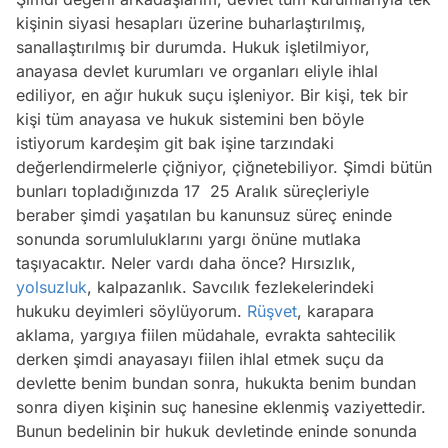
kişinin siyasi hesapları üzerine buharlaştırılmış,
sanallaştırılmış bir durumda. Hukuk işletilmiyor,
anayasa devlet kurumları ve organları eliyle ihlal
ediliyor, en ağır hukuk suçu işleniyor. Bir kişi, tek bir
kişi tüm anayasa ve hukuk sistemini ben böyle
istiyorum kardeşim git bak işine tarzındaki
değerlendirmelerle çiğniyor, çiğnetebiliyor. Şimdi bütün
bunları topladığınızda 17  25 Aralık süreçleriyle
beraber şimdi yaşatılan bu kanunsuz süreç eninde
sonunda sorumluluklarını yargı önüne mutlaka
taşıyacaktır. Neler vardı daha önce? Hırsızlık,
yolsuzluk
, kalpazanlık. Savcılık fezlekelerindeki
hukuku deyimleri söylüyorum.
Rüşvet
, karapara
aklama, yargıya fiilen müdahale, evrakta sahtecilik
derken şimdi anayasayı fiilen ihlal etmek suçu da
devlette benim bundan sonra, hukukta benim bundan
sonra diyen kişinin suç hanesine eklenmiş vaziyettedir.
Bunun bedelinin bir hukuk devletinde eninde sonunda