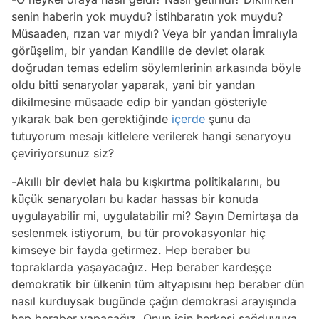
senin haberin yok muydu? İstihbaratın yok muydu?
Müsaaden, rızan var mıydı? Veya bir yandan İmralıyla
görüşelim, bir yandan Kandille de devlet olarak
doğrudan temas edelim söylemlerinin arkasında böyle
oldu bitti senaryolar yaparak, yani bir yandan
dikilmesine müsaade edip bir yandan gösteriyle
yıkarak bak ben gerektiğinde
içerde
şunu da
tutuyorum mesajı kitlelere verilerek hangi senaryoyu
çeviriyorsunuz siz?
-Akıllı bir devlet hala bu kışkırtma politikalarını, bu
küçük senaryoları bu kadar hassas bir konuda
uygulayabilir mi, uygulatabilir mi? Sayın Demirtaşa da
seslenmek istiyorum, bu tür provokasyonlar hiç
kimseye bir fayda getirmez. Hep beraber bu
topraklarda yaşayacağız. Hep beraber kardeşçe
demokratik bir ülkenin tüm altyapısını hep beraber dün
nasıl kurduysak bugünde çağın demokrasi arayışında
hep beraber yapacağız. Onun için herkesi sağduyuya,