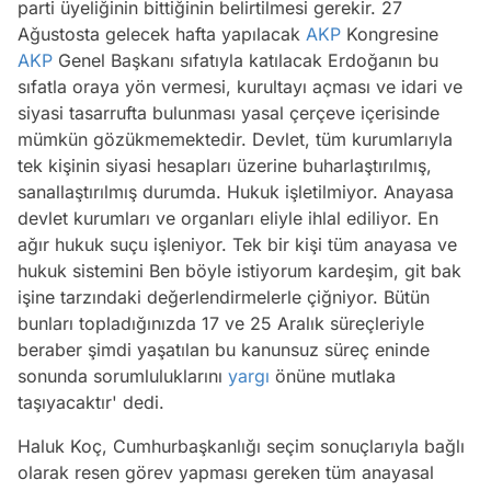
parti üyeliğinin bittiğinin belirtilmesi gerekir. 27
Ağustosta gelecek hafta yapılacak
AKP
Kongresine
AKP
Genel Başkanı sıfatıyla katılacak Erdoğanın bu
sıfatla oraya yön vermesi, kurultayı açması ve idari ve
siyasi tasarrufta bulunması yasal çerçeve içerisinde
mümkün gözükmemektedir. Devlet, tüm kurumlarıyla
tek kişinin siyasi hesapları üzerine buharlaştırılmış,
sanallaştırılmış durumda. Hukuk işletilmiyor. Anayasa
devlet kurumları ve organları eliyle ihlal ediliyor. En
ağır hukuk suçu işleniyor. Tek bir kişi tüm anayasa ve
hukuk sistemini Ben böyle istiyorum kardeşim, git bak
işine tarzındaki değerlendirmelerle çiğniyor. Bütün
bunları topladığınızda 17 ve 25 Aralık süreçleriyle
beraber şimdi yaşatılan bu kanunsuz süreç eninde
sonunda sorumluluklarını
yargı
önüne mutlaka
taşıyacaktır' dedi.
Haluk Koç, Cumhurbaşkanlığı seçim sonuçlarıyla bağlı
olarak resen görev yapması gereken tüm anayasal