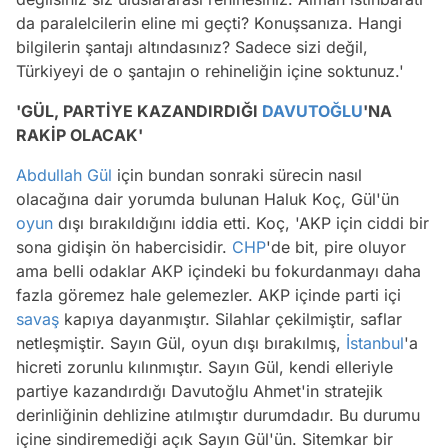
da paralelcilerin eline mi geçti? Konuşsanıza. Hangi
bilgilerin şantajı altındasınız? Sadece sizi değil,
Türkiyeyi de o şantajın o rehineliğin içine soktunuz.'
'GÜL, PARTİYE KAZANDIRDIĞI
DAVUTOĞLU
'NA
RAKİP OLACAK'
Abdullah Gül
için bundan sonraki sürecin nasıl
olacağına dair yorumda bulunan Haluk Koç, Gül'ün
oyun
dışı bırakıldığını iddia etti. Koç, 'AKP için ciddi bir
sona gidişin ön habercisidir.
CHP
'de bit, pire oluyor
ama belli odaklar AKP içindeki bu fokurdanmayı daha
fazla göremez hale gelemezler. AKP içinde parti içi
savaş
kapıya dayanmıştır. Silahlar çekilmiştir, saflar
netleşmiştir. Sayın Gül, oyun dışı bırakılmış,
İstanbul
'a
hicreti zorunlu kılınmıştır. Sayın Gül, kendi elleriyle
partiye kazandırdığı Davutoğlu Ahmet'in stratejik
derinliğinin dehlizine atılmıştır durumdadır. Bu durumu
içine sindiremediği açık Sayın Gül'ün. Sitemkar bir