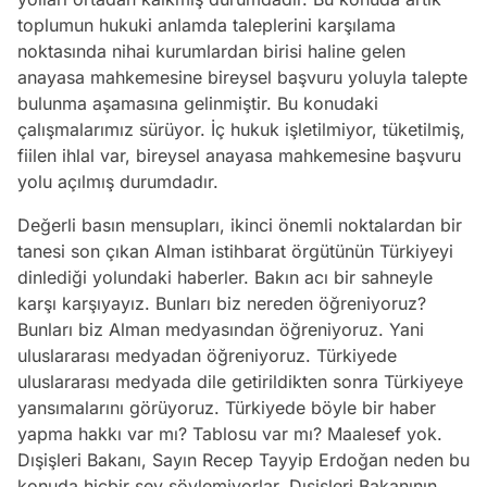
toplumun hukuki anlamda taleplerini karşılama
noktasında nihai kurumlardan birisi haline gelen
anayasa mahkemesine bireysel başvuru yoluyla talepte
bulunma aşamasına gelinmiştir. Bu konudaki
çalışmalarımız sürüyor. İç hukuk işletilmiyor, tüketilmiş,
fiilen ihlal var, bireysel anayasa mahkemesine başvuru
yolu açılmış durumdadır.
Değerli basın mensupları, ikinci önemli noktalardan bir
tanesi son çıkan Alman istihbarat örgütünün Türkiyeyi
dinlediği yolundaki haberler. Bakın acı bir sahneyle
karşı karşıyayız. Bunları biz nereden öğreniyoruz?
Bunları biz Alman medyasından öğreniyoruz. Yani
uluslararası medyadan öğreniyoruz. Türkiyede
uluslararası medyada dile getirildikten sonra Türkiyeye
yansımalarını görüyoruz. Türkiyede böyle bir haber
yapma hakkı var mı? Tablosu var mı? Maalesef yok.
Dışişleri Bakanı, Sayın Recep Tayyip Erdoğan neden bu
konuda hiçbir şey söylemiyorlar. Dışişleri Bakanının