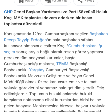
Favori
Yorum Yap
Paylaş
CHP
Genel Başkan Yardımcısı ve Parti Sözcüsü Haluk
Koç, MYK toplantısı devam ederken bir basın
toplantısı düzenledi.
Konuşmasında 12'nci Cumhurbaşkanı seçilen
Başbakan
Recep Tayyip Erdoğan
'ın hala başbakan sıfatını
kullanıyor olmasını eleştiren Koç, '
Cumhurbaşkanlığı
seçim
sonuçlarıyla bağlı olarak resen görev yapması
gereken tüm anayasal kurumlar, başta
Cumhurbaşkanlığı makamı,
TBMM
Başkanlığı,
Başbakanlık,
Yargıtay
Cumhuriyet Başsavcılığı,
Başbakanlık Mevzuatı Geliştirme ve Yayın Genel
Müdürlüğü olmak üzere kanunsuz emir ve talimat
yoluyla görevlerini yapamaz hale getirilmişlerdir. Felç
edilmişlerdir. Toplumun hukuki anlamda hukuki
karşılama noktasında nihai kurumlardan birisi haline
gelen Anayasa Mahkemesine bireysel başvuru yoluyla
talepte bulunma aşamasına gelinmiştir. Bu konudaki