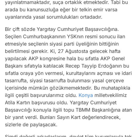
yayınlatmamaktadır, suça ortaklık etmektedir. Tabi bu
arada bu kanunsuzluğa eğer bir telkin emir varsa
uyanlarında yasal sorumlulukları ortadadır.
Bir çift sözde Yargıtay Cumhuriyet Başsavcılığına.
Seçilen Cumhurbaşkanının YSKnın resmi sonucu ilan
etmesiyle seçilenin siyasi parti üyeliğinin bittiğinin
belirtilmesi gerekir. Ki, 27 Ağustosta gelecek hafta
yapılacak AKP kongresine hala bu sıfatla AKP Genel
Başkanı sıfatıyla katılacak Recep Tayyip Erdoğanın bu
sıfatla oraya yön vermesi, kurultaylarını açması ve idari
tasarrufta, siyasi tasarrufta bulunması yasal çerçeve
içerisinde mümkün gözükmemektedir. Bu muhataplıkla
ilgili çeşitli başvurularımız oldu.
Konya
milletvekilimiz
Atila Kartın başvurusu oldu. Yargıtay Cumhuriyet
Başsavcılığı konuyla ilgili topu TBMM Başkanlığına atan
bir yanıt verdi. Bunları Sayın Kart değerlendirecek,
sizlerle de paylaşacak.
Şimdi değerli arkadaşlarım, devlet tüm kurumlarıyla tek