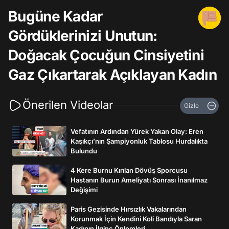
Bugüne Kadar
Gördüklerinizi Unutun:
Doğacak Çocuğun Cinsiyetini
Gaz Çıkartarak Açıklayan Kadın
Önerilen Videolar
Gizle
Vefatının Ardından Yürek Yakan Olay: Eren
Kaşıkçı’nın Şampiyonluk Tablosu Hurdalıkta
Bulundu
4 Kere Burnu Kırılan Dövüş Sporcusu
Hastanın Burun Ameliyatı Sonrası İnanılmaz
Değişimi
Paris Gezisinde Hırsızlık Vakalarından
Korunmak İçin Kendini Koli Bandıyla Saran
Kadının İlginç Önlemleri