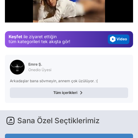
Test
/
Gündem
Magazin
Keşfet
ile ziyaret ettiğin
Video
tüm kategorileri tek akışta gör!
Test
Emre Ş.
Onedio Üyesi
Arkadaşlar bana sövmeyin, annem çok üzülüyor. :(
Tüm içerikleri
Sana Özel Seçtiklerimiz