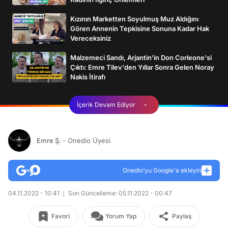
Kızının Marketten Soyulmuş Muz Aldığını
Gören Annenin Tepkisine Sonuna Kadar Hak
Vereceksiniz
Malzemeci Sandı, Arjantin'in Don Corleone'si
Çıktı: Emre Tilev'den Yıllar Sonra Gelen Noray
Nakis İtirafı
İçerik Devam Ediyor
Emre Ş.
- Onedio Üyesi
Onedio’yu Google'a ekleyin
04.11.2022 - 10:41
Son Güncelleme: 05.11.2022 - 00:47
Favori
Yorum Yap
Paylaş