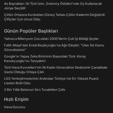
As Bayrakları: İki Türk İsim, Grammy Ödülleri'nde Oy Kullanacak
Jüriye Seçildi!
Çölün Ortasına Kurdukları Güneş Tarlası Çölün Kaderini Değiştirdi:
Çiftçiler İçin Umut Oldu
Günün Popüler Başlıkları
Yalnızca Milenyum Çocukları 2000'lilerin Çok İyi Bildiği Şeyler
Fatih Altaylı'dan Erdal Beşikçioğlu'na Ağır Eleştiri: "Ulan Siz Kamu
Görevlisisiniz"
Google'ın Yapay Zeka Biriminin Başındaki Türk: Koray
Kavukçuoğlu'nu Tanıyalım!
Türk Hava Kuvvetleri'nin İlk Kadın Generalinin Dedesinin Çanakkale
Gazisi Olduğu Ortaya Çıktı
LGS Yerleştirmelerinin Ardından Türkiye'nin En Yüksek Puanlı
Liseleri Belli Oldu
2 Bin Yıllık Betonun Sırrı Tuvaletten Çıktı
Hızlı Erişim
Hava Durumu