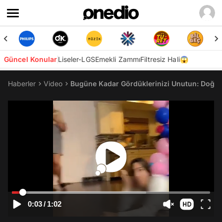
Güncel Konular
Liseler-LGS
Emekli Zammı
Filtresiz Hali😱
Haberler
Video
Bugüne Kadar Gördüklerinizi Unutun: Doğac
0:03
/
1:02