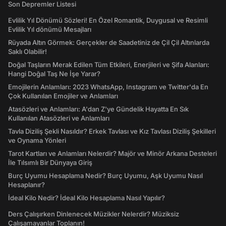
Son Depremler Listesi
Evlilik Yıl Dönümü Sözleri! En Özel Romantik, Duygusal ve Resimli
Evlilik Yıl dönümü Mesajları
Rüyada Altın Görmek: Gerçekler de Saadetiniz de Çil Çil Altınlarda
Saklı Olabilir!
Doğal Taşların Merak Edilen Tüm Etkileri, Enerjileri ve Şifa Alanları:
Hangi Doğal Taş Ne İşe Yarar?
Emojilerin Anlamları: 2023 WhatsApp, Instagram ve Twitter'da En
Çok Kullanılan Emojiler ve Anlamları
Atasözleri ve Anlamları: A'dan Z'ye Gündelik Hayatta En Sık
Kullanılan Atasözleri ve Anlamları
Tavla Diziliş Şekli Nasıldır? Erkek Tavlası ve Kız Tavlası Diziliş Şekilleri
ve Oynama Yönleri
Tarot Kartları ve Anlamları Nelerdir? Majör ve Minör Arkana Desteleri
İle Tılsımlı Bir Dünyaya Giriş
Burç Uyumu Hesaplama Nedir? Burç Uyumu, Aşk Uyumu Nasıl
Hesaplanır?
İdeal Kilo Nedir? İdeal Kilo Hesaplama Nasıl Yapılır?
Ders Çalışırken Dinlenecek Müzikler Nelerdir? Müziksiz
Çalışamayanlar Toplanın!