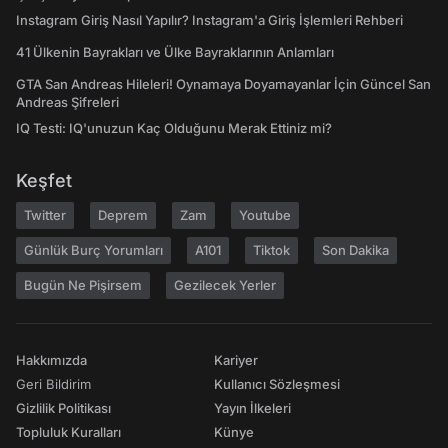
Instagram Giriş Nasıl Yapılır? Instagram'a Giriş İşlemleri Rehberi
41 Ülkenin Bayrakları ve Ülke Bayraklarının Anlamları
GTA San Andreas Hileleri! Oynamaya Doyamayanlar İçin Güncel San
Andreas Şifreleri
IQ Testi: IQ'unuzun Kaç Olduğunu Merak Ettiniz mi?
Keşfet
Twitter
Deprem
Zam
Youtube
Günlük Burç Yorumları
A101
Tiktok
Son Dakika
Bugün Ne Pişirsem
Gezilecek Yerler
Hakkımızda
Kariyer
Geri Bildirim
Kullanıcı Sözleşmesi
Gizlilik Politikası
Yayın İlkeleri
Topluluk Kuralları
Künye