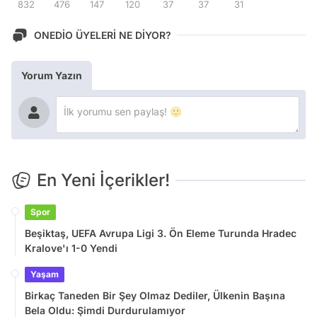
832
476
147
120
37
37
31
ONEDİO ÜYELERİ NE DİYOR?
Yorum Yazın
En Yeni İçerikler!
Spor
Beşiktaş, UEFA Avrupa Ligi 3. Ön Eleme Turunda Hradec
Kralove'ı 1-0 Yendi
Yaşam
Birkaç Taneden Bir Şey Olmaz Dediler, Ülkenin Başına
Bela Oldu: Şimdi Durdurulamıyor