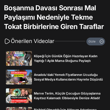
Boşanma Davası Sonrası Mal
Paylaşımı Nedeniyle Tekme
Tokat Birbirlerine Giren Taraflar
Önerilen Videolar
Gizle
Köpeği İçin Günlük Öğün Hazırlayan Kadın
Yaptığı 1 Aylık Mama Stoğunu Paylaştı
Anadolu'daki Yemek Fiyatlarının Ucuzluğu
Sosyal Medya Kullanıcılarını Hayrete Düşürdü
Merve Terim, Küçük Çocuğun Gözyaşlarına
Kayıtsız Kalamadı: Elbisesiyle Denize Atladı!
Bisikleti Olmadığı İçin Ağlayan Arkadaşına