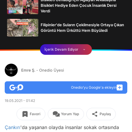
Bisiklet Hediye Eden Çocuk İnsanlık Dersi
Verdi
Filipinler'de Suların Çekilmesiyle Ortaya Çıkan
Görüntü Hem Ürküttü Hem Büyüledi
İçerik Devam Ediyor
Emre Ş.
- Onedio Üyesi
Onedio’yu Google'a ekleyin
19.05.2021 - 01:42
Favori
Yorum Yap
Paylaş
Çankırı
'da yaşanan olayda insanlar sokak ortasında