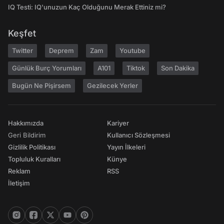
IQ Testi: IQ'unuzun Kaç Olduğunu Merak Ettiniz mi?
Keşfet
Twitter
Deprem
Zam
Youtube
Günlük Burç Yorumları
A101
Tiktok
Son Dakika
Bugün Ne Pişirsem
Gezilecek Yerler
Hakkımızda
Kariyer
Geri Bildirim
Kullanıcı Sözleşmesi
Gizlilik Politikası
Yayın İlkeleri
Topluluk Kuralları
Künye
Reklam
RSS
İletişim