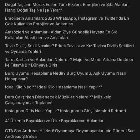
Doğal Taşların Merak Edilen Tüm Etkileri, Enerjileri ve Şifa Alanları:
Hangi Doğal Taş Ne İşe Yarar?
Emojilerin Anlamları: 2023 WhatsApp, Instagram ve Twitter'da En
Çok Kullanılan Emojiler ve Anlamları
Atasözleri ve Anlamları: A'dan Z'ye Gündelik Hayatta En Sık
Kullanılan Atasözleri ve Anlamları
Tavla Diziliş Şekli Nasıldır? Erkek Tavlası ve Kız Tavlası Diziliş Şekilleri
ve Oynama Yönleri
Tarot Kartları ve Anlamları Nelerdir? Majör ve Minör Arkana Desteleri
İle Tılsımlı Bir Dünyaya Giriş
Burç Uyumu Hesaplama Nedir? Burç Uyumu, Aşk Uyumu Nasıl
Hesaplanır?
İdeal Kilo Nedir? İdeal Kilo Hesaplama Nasıl Yapılır?
Ders Çalışırken Dinlenecek Müzikler Nelerdir? Müziksiz
Çalışamayanlar Toplanın!
Instagram Giriş Nasıl Yapılır? Instagram'a Giriş İşlemleri Rehberi
41 Ülkenin Bayrakları ve Ülke Bayraklarının Anlamları
GTA San Andreas Hileleri! Oynamaya Doyamayanlar İçin Güncel San
Andreas Şifreleri