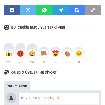
BU İÇERİĞE EMOJİYLE TEPKİ VER!
27
25
24
8
7
6
6
ONEDİO ÜYELERİ NE DİYOR?
Yorum Yazın