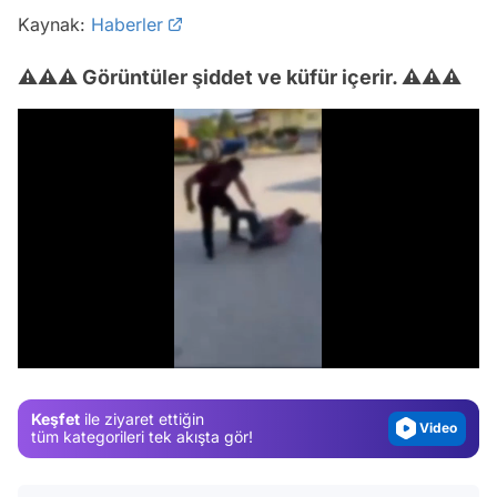
Kaynak:
Haberler
⚠⚠⚠ Görüntüler şiddet ve küfür içerir. ⚠⚠⚠
Video
Test
/
Gündem
Magazin
Keşfet
ile ziyaret ettiğin
Video
tüm kategorileri tek akışta gör!
Test