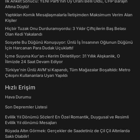
İlk Anket Sonucu: YENİ Parti'nin Oy Oranı Belli Oldu, CHP Barajın
Altına Düştü!
Yaptıkları Komik Mesajlaşmalarla İletişimden Maksimum Verim Alan
Kişiler
Hiçbir Tuzak Onu Durduramıyordu: 3 Yıldır Çiftçilerin Baş Belası
Olan Kedi Yakalandı
Sosyete Bu Düğünü Konuşuyor: Ünlü İş İnsanının Oğlunun Düğünü
İçin Harcanan Para Dudak Uçuklattı!
İçme Suyuna Kur'an-ı Kerim Dinletiliyor: 31 Yıllık Alışkanlık, O
İlimizde 24 Saat Devam Ediyor
Türkiye'nin Ünlü AVM'si Kapandı, Tüm Mağazalar Boşaltıldı: Metro
Çıkışını Kullananlara Uyarı Yapıldı
Hızlı Erişim
Hava Durumu
Son Depremler Listesi
Evlilik Yıl Dönümü Sözleri! En Özel Romantik, Duygusal ve Resimli
Evlilik Yıl dönümü Mesajları
Rüyada Altın Görmek: Gerçekler de Saadetiniz de Çil Çil Altınlarda
Saklı Olabilir!