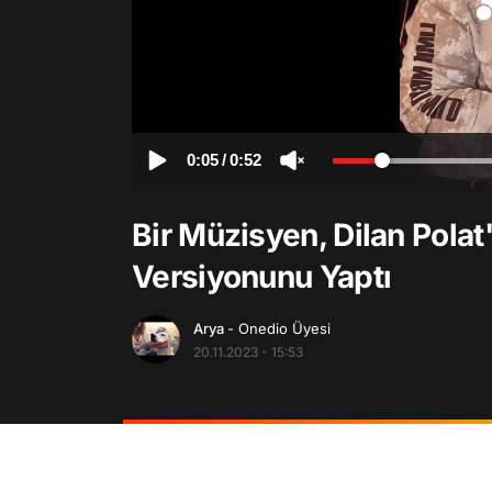
0:05
/
0:52
Bir Müzisyen, Dilan Polat'
Versiyonunu Yaptı
Arya
- Onedio Üyesi
20.11.2023 - 15:53