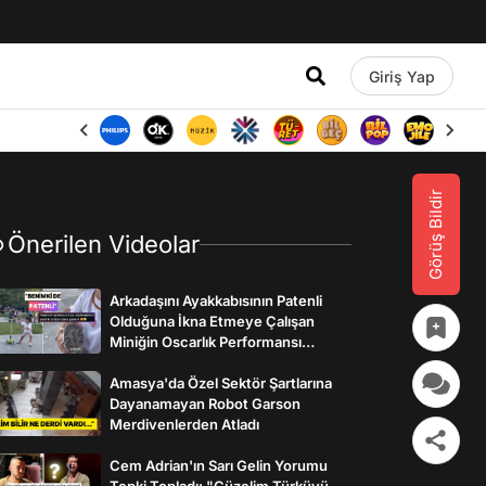
Giriş Yap
Görüş Bildir
Önerilen Videolar
Arkadaşını Ayakkabısının Patenli
Olduğuna İkna Etmeye Çalışan
Miniğin Oscarlık Performansı
Gülümsetti
Amasya'da Özel Sektör Şartlarına
Dayanamayan Robot Garson
Merdivenlerden Atladı
Cem Adrian'ın Sarı Gelin Yorumu
Tepki Topladı: "Güzelim Türküyü