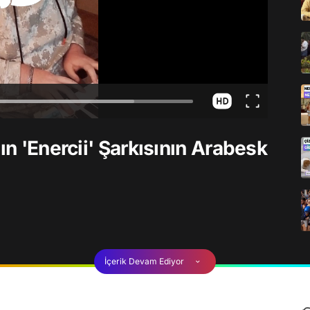
ın 'Enercii' Şarkısının Arabesk
İçerik Devam Ediyor