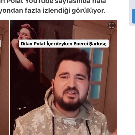
lan Polat YouTube sayfasında hala
lyondan fazla izlendiği görülüyor.