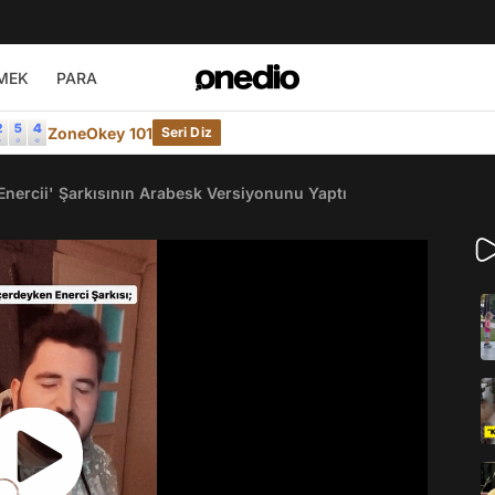
MEK
PARA
ZoneOkey 101
Seri Diz
'Enercii' Şarkısının Arabesk Versiyonunu Yaptı