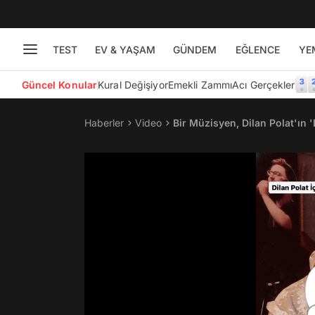
TEST
EV & YAŞAM
GÜNDEM
EĞLENCE
YE
Güncel Konular
Kural Değişiyor
Emekli Zammı
Acı Gerçekler
Haberler
Video
Bir Müzisyen, Dilan Polat'ın 