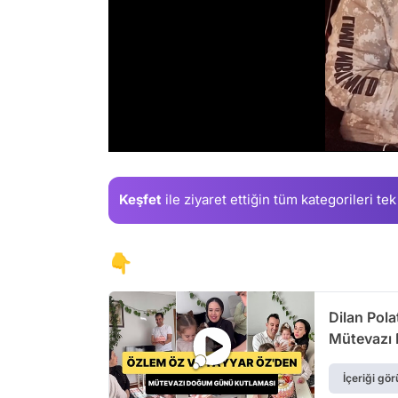
/
Keşfet
ile ziyaret ettiğin
tüm kategorileri tek
👇
Dilan Pola
Mütevazı
İçeriği gör