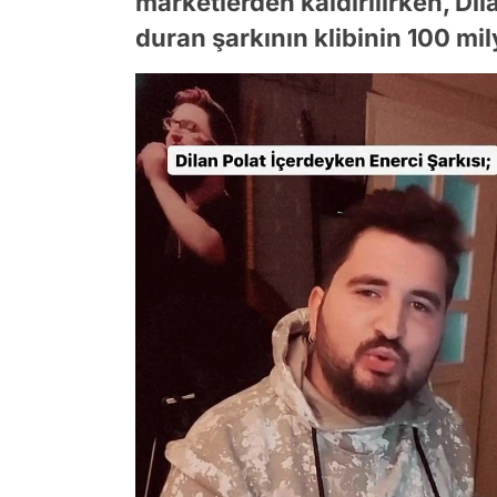
marketlerden kaldırılırken, Di
duran şarkının klibinin 100 mi