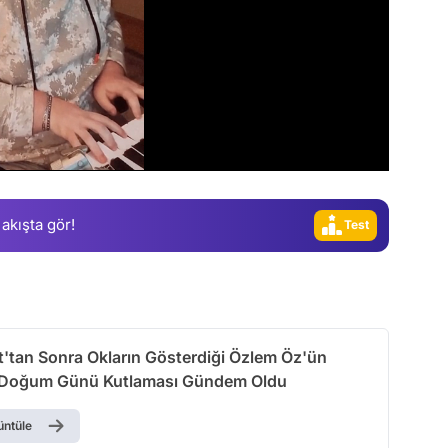
Video
Test
Gündem
Magazin
Video
 akışta gör!
Test
t'tan Sonra Okların Gösterdiği Özlem Öz'ün
 Doğum Günü Kutlaması Gündem Oldu
üntüle