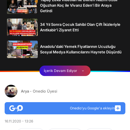
Oğuzhan Koç ile Vivanz Eden'i Bir Araya
Getirdi
34 Yıl Sonra Çocuk Sahibi Olan Çift İkizleriyle
Anıtkabir’i Ziyaret Etti
Anadolu'daki Yemek Fiyatlarının Ucuzluğu
Sosyal Medya Kullanıcılarını Hayrete Düşürdü
İçerik Devam Ediyor
Arya
- Onedio Üyesi
Onedio’yu Google'a ekleyin
16.11.2020 - 13:26