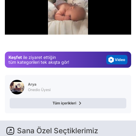
Video
/
Test
Gündem
Magazin
Keşfet
ile ziyaret ettiğin
Video
tüm kategorileri tek akışta gör!
Test
Arya
Onedio Üyesi
Tüm içerikleri
Sana Özel Seçtiklerimiz