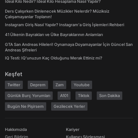
İdeal Kilo Nedir? İdeal Kilo Hesaplama Nasıl Yapılır?
Ders Çalışırken Dinlenecek Müzikler Nelerdir? Müziksiz
Çalışamayanlar Toplanın!
Instagram Giriş Nasıl Yapılır? Instagram'a Giriş İşlemleri Rehberi
41 Ülkenin Bayrakları ve Ülke Bayraklarının Anlamları
GTA San Andreas Hileleri! Oynamaya Doyamayanlar İçin Güncel San
Andreas Şifreleri
IQ Testi: IQ'unuzun Kaç Olduğunu Merak Ettiniz mi?
Keşfet
Twitter
Deprem
Zam
Youtube
Günlük Burç Yorumları
A101
Tiktok
Son Dakika
Bugün Ne Pişirsem
Gezilecek Yerler
Hakkımızda
Kariyer
Geri Bildirim
Kullanıcı Sözleşmesi