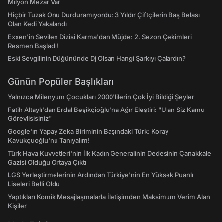
Milyon Mezar Var
Hiçbir Tuzak Onu Durduramıyordu: 3 Yıldır Çiftçilerin Baş Belası
Olan Kedi Yakalandı
Exxen'in Sevilen Dizisi Karma'dan Müjde: 2. Sezon Çekimleri
Resmen Başladı!
Eski Sevgilinin Düğününde Dj Olsan Hangi Şarkıyı Çalardın?
Günün Popüler Başlıkları
Yalnızca Milenyum Çocukları 2000'lilerin Çok İyi Bildiği Şeyler
Fatih Altaylı'dan Erdal Beşikçioğlu'na Ağır Eleştiri: "Ulan Siz Kamu
Görevlisisiniz"
Google'ın Yapay Zeka Biriminin Başındaki Türk: Koray
Kavukçuoğlu'nu Tanıyalım!
Türk Hava Kuvvetleri'nin İlk Kadın Generalinin Dedesinin Çanakkale
Gazisi Olduğu Ortaya Çıktı
LGS Yerleştirmelerinin Ardından Türkiye'nin En Yüksek Puanlı
Liseleri Belli Oldu
Yaptıkları Komik Mesajlaşmalarla İletişimden Maksimum Verim Alan
Kişiler