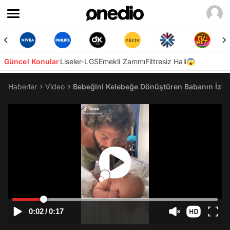
Güncel Konular
Liseler-LGS
Emekli Zammı
Filtresiz Hali😱
Haberler
Video
Bebeğini Kelebeğe Dönüştüren Babanın İzler
0:02
/
0:17