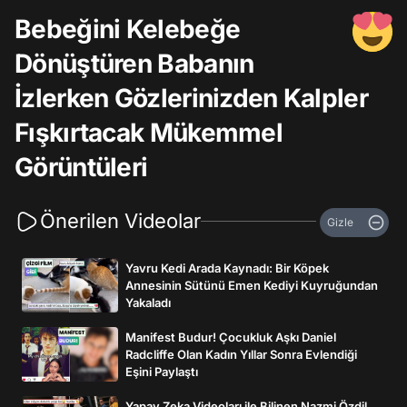
Bebeğini Kelebeğe
Dönüştüren Babanın
İzlerken Gözlerinizden Kalpler
Fışkırtacak Mükemmel
Görüntüleri
Önerilen Videolar
Gizle
Yavru Kedi Arada Kaynadı: Bir Köpek
Annesinin Sütünü Emen Kediyi Kuyruğundan
Yakaladı
Manifest Budur! Çocukluk Aşkı Daniel
Radcliffe Olan Kadın Yıllar Sonra Evlendiği
Eşini Paylaştı
Yapay Zeka Videoları ile Bilinen Nazmi Özdil