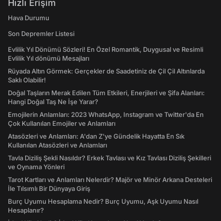
Hızlı Erişim
Hava Durumu
Son Depremler Listesi
Evlilik Yıl Dönümü Sözleri! En Özel Romantik, Duygusal ve Resimli
Evlilik Yıl dönümü Mesajları
Rüyada Altın Görmek: Gerçekler de Saadetiniz de Çil Çil Altınlarda
Saklı Olabilir!
Doğal Taşların Merak Edilen Tüm Etkileri, Enerjileri ve Şifa Alanları:
Hangi Doğal Taş Ne İşe Yarar?
Emojilerin Anlamları: 2023 WhatsApp, Instagram ve Twitter'da En
Çok Kullanılan Emojiler ve Anlamları
Atasözleri ve Anlamları: A'dan Z'ye Gündelik Hayatta En Sık
Kullanılan Atasözleri ve Anlamları
Tavla Diziliş Şekli Nasıldır? Erkek Tavlası ve Kız Tavlası Diziliş Şekilleri
ve Oynama Yönleri
Tarot Kartları ve Anlamları Nelerdir? Majör ve Minör Arkana Desteleri
İle Tılsımlı Bir Dünyaya Giriş
Burç Uyumu Hesaplama Nedir? Burç Uyumu, Aşk Uyumu Nasıl
Hesaplanır?