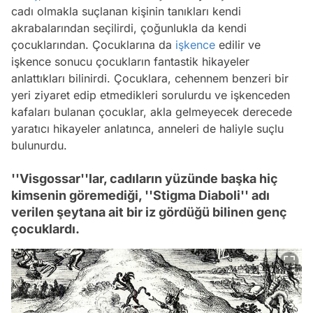
cadı olmakla suçlanan kişinin tanıkları kendi
akrabalarından seçilirdi, çoğunlukla da kendi
çocuklarından. Çocuklarına da
işkence
edilir ve
işkence sonucu çocukların fantastik hikayeler
anlattıkları bilinirdi. Çocuklara, cehennem benzeri bir
yeri ziyaret edip etmedikleri sorulurdu ve işkenceden
kafaları bulanan çocuklar, akla gelmeyecek derecede
yaratıcı hikayeler anlatınca, anneleri de haliyle suçlu
bulunurdu.
''Visgossar''lar, cadıların yüzünde başka hiç
kimsenin göremediği, ''Stigma Diaboli'' adı
verilen şeytana ait bir iz gördüğü bilinen genç
çocuklardı.