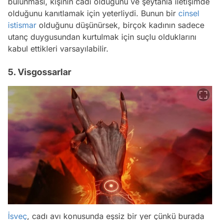
bulunması, kişinin cadı olduğunu ve şeytanla iletişimde
olduğunu kanıtlamak için yeterliydi. Bunun bir
cinsel
istismar
olduğunu düşünürsek, birçok kadının sadece
utanç duygusundan kurtulmak için suçlu olduklarını
kabul ettikleri varsayılabilir.
5. Visgossarlar
İsveç
, cadı avı konusunda eşsiz bir yer çünkü burada