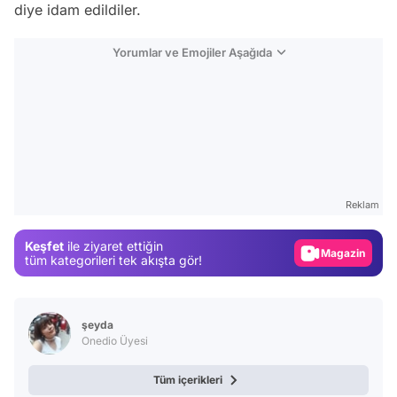
diye idam edildiler.
Yorumlar ve Emojiler Aşağıda
Video
Test
Gündem
Reklam
Magazin
Keşfet
ile ziyaret ettiğin
Video
tüm kategorileri tek akışta gör!
Test
şeyda
Onedio Üyesi
Tüm içerikleri