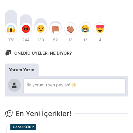
378
244
130
52
13
12
4
ONEDİO ÜYELERİ NE DİYOR?
Yorum Yazın
En Yeni İçerikler!
Genel Kültür