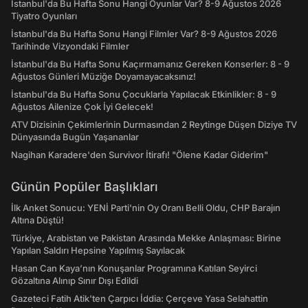
İstanbul'da Bu Hafta Sonu Hangi Oyunlar Var? 8-9 Ağustos 2026
Tiyatro Oyunları
İstanbul'da Bu Hafta Sonu Hangi Filmler Var? 8-9 Ağustos 2026
Tarihinde Vizyondaki Filmler
İstanbul'da Bu Hafta Sonu Kaçırmamanız Gereken Konserler: 8 - 9
Ağustos Günleri Müziğe Doyamayacaksınız!
İstanbul'da Bu Hafta Sonu Çocuklarla Yapılacak Etkinlikler: 8 - 9
Ağustos Ailenize Çok İyi Gelecek!
ATV Dizisinin Çekimlerinin Durmasından 2 Reytinge Düşen Diziye TV
Dünyasında Bugün Yaşananlar
Nagihan Karadere'den Survivor İtirafı! "Ölene Kadar Giderim"
Günün Popüler Başlıkları
İlk Anket Sonucu: YENİ Parti'nin Oy Oranı Belli Oldu, CHP Barajın
Altına Düştü!
Türkiye, Arabistan ve Pakistan Arasında Mekke Anlaşması: Birine
Yapılan Saldırı Hepsine Yapılmış Sayılacak
Hasan Can Kaya’nın Konuşanlar Programına Katılan Seyirci
Gözaltına Alınıp Sınır Dışı Edildi
Gazeteci Fatih Atik'ten Çarpıcı İddia: Çerçeve Yasa Selahattin