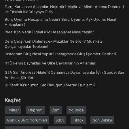
Tarot Kartları ve Anlamları Nelerdir? Majör ve Minör Arkana Desteleri
İle Tılsımlı Bir Dünyaya Giriş
Burç Uyumu Hesaplama Nedir? Burç Uyumu, Aşk Uyumu Nasıl
Hesaplanır?
İdeal Kilo Nedir? İdeal Kilo Hesaplama Nasıl Yapılır?
Ders Çalışırken Dinlenecek Müzikler Nelerdir? Müziksiz
Çalışamayanlar Toplanın!
Instagram Giriş Nasıl Yapılır? Instagram'a Giriş İşlemleri Rehberi
41 Ülkenin Bayrakları ve Ülke Bayraklarının Anlamları
GTA San Andreas Hileleri! Oynamaya Doyamayanlar İçin Güncel San
Andreas Şifreleri
IQ Testi: IQ'unuzun Kaç Olduğunu Merak Ettiniz mi?
Keşfet
Twitter
Deprem
Zam
Youtube
Günlük Burç Yorumları
A101
Tiktok
Son Dakika