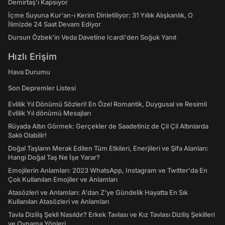
Demirtaş'ı Kapsıyor
İçme Suyuna Kur'an-ı Kerim Dinletiliyor: 31 Yıllık Alışkanlık, O
İlimizde 24 Saat Devam Ediyor
Dursun Özbek'in Veda Davetine Icardi'den Soğuk Yanıt
Hızlı Erişim
Hava Durumu
Son Depremler Listesi
Evlilik Yıl Dönümü Sözleri! En Özel Romantik, Duygusal ve Resimli
Evlilik Yıl dönümü Mesajları
Rüyada Altın Görmek: Gerçekler de Saadetiniz de Çil Çil Altınlarda
Saklı Olabilir!
Doğal Taşların Merak Edilen Tüm Etkileri, Enerjileri ve Şifa Alanları:
Hangi Doğal Taş Ne İşe Yarar?
Emojilerin Anlamları: 2023 WhatsApp, Instagram ve Twitter'da En
Çok Kullanılan Emojiler ve Anlamları
Atasözleri ve Anlamları: A'dan Z'ye Gündelik Hayatta En Sık
Kullanılan Atasözleri ve Anlamları
Tavla Diziliş Şekli Nasıldır? Erkek Tavlası ve Kız Tavlası Diziliş Şekilleri
ve Oynama Yönleri