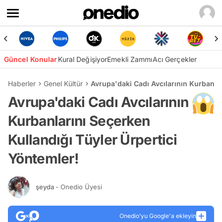
Güncel Konular
Kural Değişiyor
Emekli Zammı
Acı Gerçekler
Haberler
Genel Kültür
Avrupa'daki Cadı Avcılarının Kurbanlar
Avrupa'daki Cadı Avcılarının
Kurbanlarını Seçerken
Kullandığı Tüyler Ürpertici
Yöntemler!
şeyda
- Onedio Üyesi
Onedio’yu Google'a ekleyin