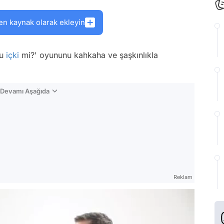
en kaynak olarak ekleyin
mu
içki
mi?' oyununu kahkaha ve şaşkınlıkla
n Devamı Aşağıda
Reklam