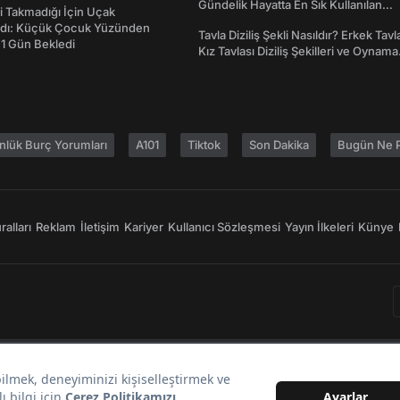
Gündelik Hayatta En Sık Kullanılan
 Takmadığı İçin Uçak
Atasözleri ve Anlamları
dı: Küçük Çocuk Yüzünden
Tavla Diziliş Şekli Nasıldır? Erkek Tavl
 1 Gün Bekledi
Kız Tavlası Diziliş Şekilleri ve Oynama
Yönleri
nlük Burç Yorumları
A101
Tiktok
Son Dakika
Bugün Ne P
alları
Reklam
İletişim
Kariyer
Kullanıcı Sözleşmesi
Yayın İlkeleri
Künye
Bir
markasıdır.