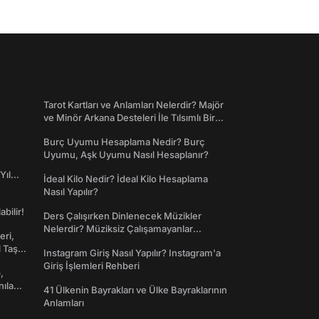
Tarot Kartları ve Anlamları Nelerdir? Majör
ve Minör Arkana Desteleri İle Tılsımlı Bir
Dünyaya Giriş
Burç Uyumu Hesaplama Nedir? Burç
Uyumu, Aşk Uyumu Nasıl Hesaplanır?
Yıl
İdeal Kilo Nedir? İdeal Kilo Hesaplama
Nasıl Yapılır?
abilir!
Ders Çalışırken Dinlenecek Müzikler
Nelerdir? Müziksiz Çalışamayanlar
eri,
Toplanın!
l Taş
Instagram Giriş Nasıl Yapılır? Instagram'a
Giriş İşlemleri Rehberi
,
nılan
41 Ülkenin Bayrakları ve Ülke Bayraklarının
Anlamları