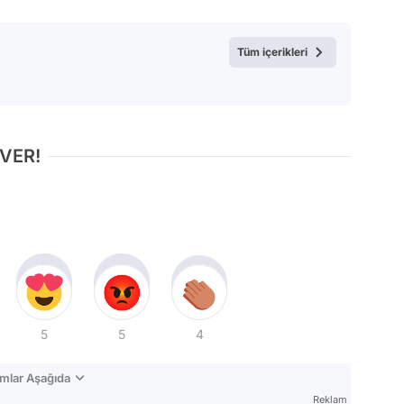
Tüm içerikleri
 VER!
5
5
4
mlar Aşağıda
Reklam