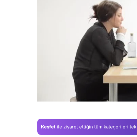
/
Keşfet
ile ziyaret ettiğin
tüm kategorileri tek