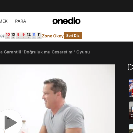
MEK
PARA
e👀
Zone Okey
Seri Diz
ha Garantili 'Doğruluk mu Cesaret mi' Oyunu