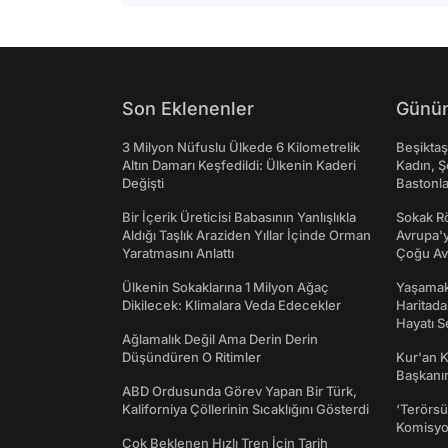
Son Eklenenler
Günün
3 Milyon Nüfuslu Ülkede 6 Kilometrelik
Beşikta
Altın Damarı Keşfedildi: Ülkenin Kaderi
Kadın, Ş
Değişti
Bastonl
Bir İçerik Üreticisi Babasının Yanlışlıkla
Sokak Rö
Aldığı Taşlık Araziden Yıllar İçinde Orman
Avrupa'y
Yaratmasını Anlattı
Çoğu Av
Ülkenin Sokaklarına 1 Milyon Ağaç
Yaşamak 
Dikilecek: Klimalara Veda Edecekler
Haritada
Hayatı S
Ağlamalık Değil Ama Derin Derin
Düşündüren O Ritimler
Kur'an 
Başkanın
ABD Ordusunda Görev Yapan Bir Türk,
Kaliforniya Çöllerinin Sıcaklığını Gösterdi
‘Terörsü
Komisyo
Çok Beklenen Hızlı Tren İçin Tarih