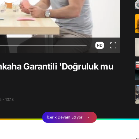
hkaha Garantili 'Doğruluk mu
 - 13:18
İçerik Devam Ediyor