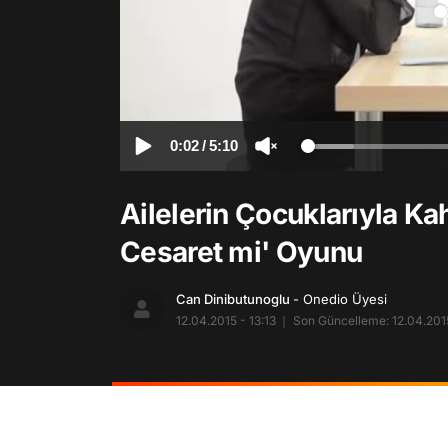
0:02
/
5:10
Ailelerin Çocuklarıyla Ka
Cesaret mi' Oyunu
Can Dinibutunoglu
- Onedio Üyesi
12.04.2015 - 13:13
Son Güncelleme: 12.04.2015