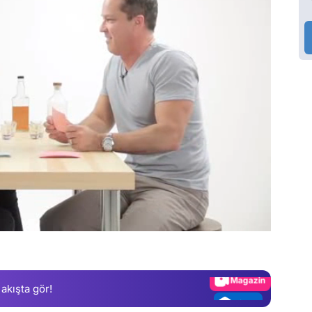
Video
Test
Gündem
Magazin
 akışta gör!
Video
Test