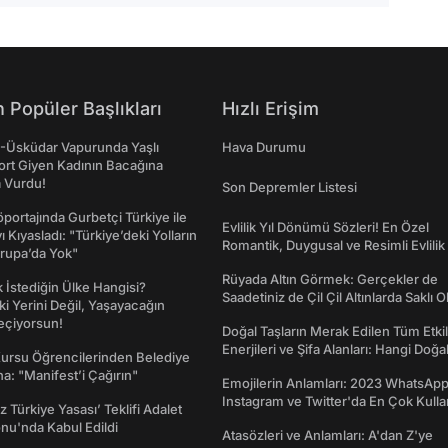
 Popüler Başlıkları
Hızlı Erişim
ş-Üsküdar Vapurunda Yaşlı
Hava Durumu
ort Giyen Kadının Bacağına
a Vurdu!
Son Depremler Listesi
portajında Gurbetçi Türkiye ile
Evlilik Yıl Dönümü Sözleri! En Özel
ı Kıyasladı: "Türkiye’deki Yolların
Romantik, Duygusal ve Resimli Evlilik 
rupa’da Yok"
dönümü Mesajları
Rüyada Altın Görmek: Gerçekler de
İstediğin Ülke Hangisi?
Saadetiniz de Çil Çil Altınlarda Saklı Ol
ki Yerini Değil, Yaşayacağın
eçiyorsun!
Doğal Taşların Merak Edilen Tüm Etkil
Enerjileri ve Şifa Alanları: Hangi Doğa
Kursu Öğrencilerinden Belediye
Ne İşe Yarar?
a: "Manifest’i Çağırın"
Emojilerin Anlamları: 2023 WhatsApp
Instagram ve Twitter'da En Çok Kulla
z Türkiye Yasası’ Teklifi Adalet
Emojiler ve Anlamları
nu'nda Kabul Edildi
Atasözleri ve Anlamları: A'dan Z'ye