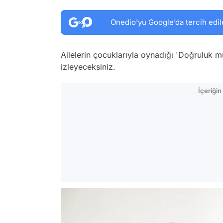
Onedio’yu Google’da tercih edil
Ailelerin çocuklarıyla oynadığı 'Doğruluk 
izleyeceksiniz.
İçeriği