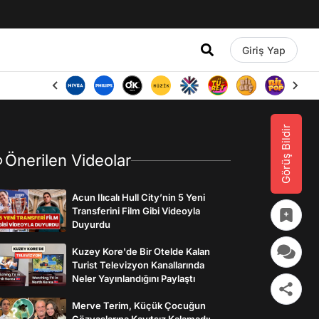
Giriş Yap
Görüş Bildir
Önerilen Videolar
Acun Ilıcalı Hull City’nin 5 Yeni
Transferini Film Gibi Videoyla
Duyurdu
Kuzey Kore'de Bir Otelde Kalan
Turist Televizyon Kanallarında
Neler Yayınlandığını Paylaştı
Merve Terim, Küçük Çocuğun
Gözyaşlarına Kayıtsız Kalamadı: