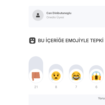
Can Dinibutunoglu
Onedio Üyesi
BU İÇERİĞE EMOJİYLE TEPKİ
21
8
7
6
Yoru