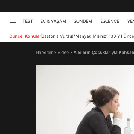
TEST
EV & YAŞAM
GÜNDEM
EĞLENCE
YE
Güncel Konular
Bastonla Vurdu!
"Manyak Mısınız?"
30 Yıl Önc
Haberler
Video
Ailelerin Çocuklarıyla Kahka