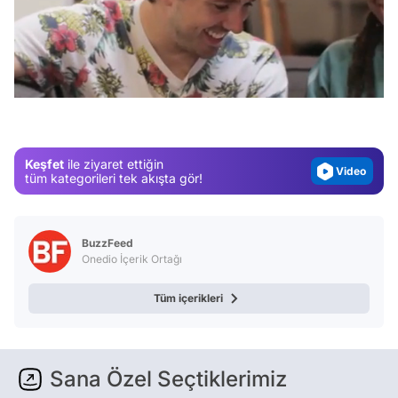
Video
/
Test
Gündem
Magazin
Keşfet
ile ziyaret ettiğin
Video
tüm kategorileri tek akışta gör!
Test
BuzzFeed
Onedio İçerik Ortağı
Tüm içerikleri
Sana Özel Seçtiklerimiz