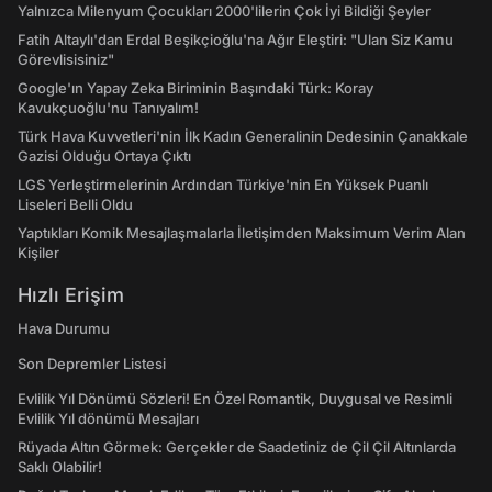
Yalnızca Milenyum Çocukları 2000'lilerin Çok İyi Bildiği Şeyler
Fatih Altaylı'dan Erdal Beşikçioğlu'na Ağır Eleştiri: "Ulan Siz Kamu
Görevlisisiniz"
Google'ın Yapay Zeka Biriminin Başındaki Türk: Koray
Kavukçuoğlu'nu Tanıyalım!
Türk Hava Kuvvetleri'nin İlk Kadın Generalinin Dedesinin Çanakkale
Gazisi Olduğu Ortaya Çıktı
LGS Yerleştirmelerinin Ardından Türkiye'nin En Yüksek Puanlı
Liseleri Belli Oldu
Yaptıkları Komik Mesajlaşmalarla İletişimden Maksimum Verim Alan
Kişiler
Hızlı Erişim
Hava Durumu
Son Depremler Listesi
Evlilik Yıl Dönümü Sözleri! En Özel Romantik, Duygusal ve Resimli
Evlilik Yıl dönümü Mesajları
Rüyada Altın Görmek: Gerçekler de Saadetiniz de Çil Çil Altınlarda
Saklı Olabilir!