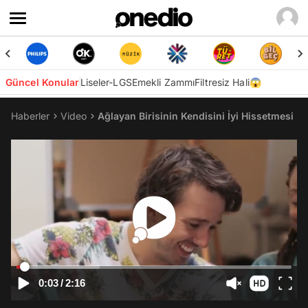
Güncel Konular
Liseler-LGS
Emekli Zammı
Filtresiz Hali😱
Haberler
Video
Ağlayan Birisinin Kendisini İyi Hissetmesi İ
0:03
/
2:16