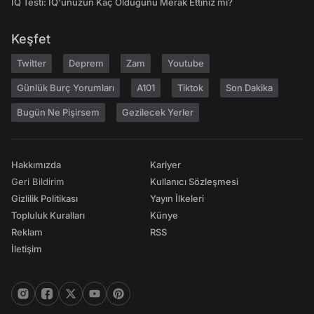
IQ Testi: IQ'unuzun Kaç Olduğunu Merak Ettiniz mi?
Keşfet
Twitter
Deprem
Zam
Youtube
Günlük Burç Yorumları
A101
Tiktok
Son Dakika
Bugün Ne Pişirsem
Gezilecek Yerler
Hakkımızda
Kariyer
Geri Bildirim
Kullanıcı Sözleşmesi
Gizlilik Politikası
Yayın İlkeleri
Topluluk Kuralları
Künye
Reklam
RSS
İletişim