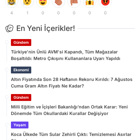
4
1
0
0
0
0
0
En Yeni İçerikler!
Gündem
Türkiye'nin Ünlü AVM'si Kapandı, Tüm Mağazalar
Boşaltıldı: Metro Çıkışını Kullananlara Uyarı Yapıldı
Ekonomi
Altın Fiyatında Son 28 Haftanın Rekoru Kırıldı: 7 Ağustos
Cuma Gram Altın Fiyatı Ne Kadar?
Gündem
Milli Eğitim ve İçişleri Bakanlığı’ndan Ortak Karar: Yeni
Dönemde Tüm Okullardaki Kurallar Değişiyor
Yaşam
Koca Ülkede Tüm Sular Zehirli Çıktı: Temizlemesi Asırlar