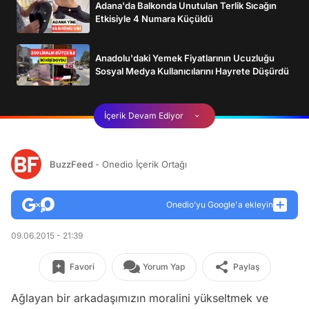
Adana'da Balkonda Unutulan Terlik Sıcağın
Etkisiyle 4 Numara Küçüldü
Anadolu'daki Yemek Fiyatlarının Ucuzluğu
Sosyal Medya Kullanıcılarını Hayrete Düşürdü
İçerik Devam Ediyor
BuzzFeed
- Onedio İçerik Ortağı
Onedio’yu Google'a ekleyin
09.06.2015 - 21:39
Favori
Yorum Yap
Paylaş
Ağlayan bir arkadaşımızın moralini yükseltmek ve