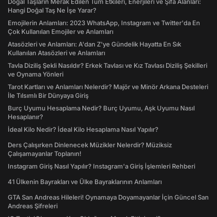
Doğal Taşların Merak Edilen Tüm Etkileri, Enerjileri ve Şifa Alanları:
Hangi Doğal Taş Ne İşe Yarar?
Emojilerin Anlamları: 2023 WhatsApp, Instagram ve Twitter'da En
Çok Kullanılan Emojiler ve Anlamları
Atasözleri ve Anlamları: A'dan Z'ye Gündelik Hayatta En Sık
Kullanılan Atasözleri ve Anlamları
Tavla Diziliş Şekli Nasıldır? Erkek Tavlası ve Kız Tavlası Diziliş Şekilleri
ve Oynama Yönleri
Tarot Kartları ve Anlamları Nelerdir? Majör ve Minör Arkana Desteleri
İle Tılsımlı Bir Dünyaya Giriş
Burç Uyumu Hesaplama Nedir? Burç Uyumu, Aşk Uyumu Nasıl
Hesaplanır?
İdeal Kilo Nedir? İdeal Kilo Hesaplama Nasıl Yapılır?
Ders Çalışırken Dinlenecek Müzikler Nelerdir? Müziksiz
Çalışamayanlar Toplanın!
Instagram Giriş Nasıl Yapılır? Instagram'a Giriş İşlemleri Rehberi
41 Ülkenin Bayrakları ve Ülke Bayraklarının Anlamları
GTA San Andreas Hileleri! Oynamaya Doyamayanlar İçin Güncel San
Andreas Şifreleri