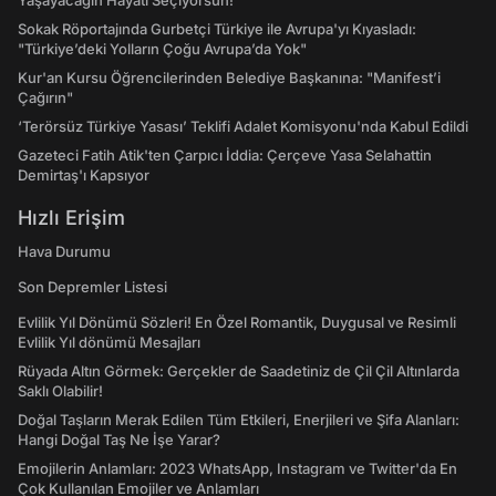
Yaşayacağın Hayatı Seçiyorsun!
Sokak Röportajında Gurbetçi Türkiye ile Avrupa'yı Kıyasladı:
"Türkiye’deki Yolların Çoğu Avrupa’da Yok"
Kur'an Kursu Öğrencilerinden Belediye Başkanına: "Manifest’i
Çağırın"
‘Terörsüz Türkiye Yasası’ Teklifi Adalet Komisyonu'nda Kabul Edildi
Gazeteci Fatih Atik'ten Çarpıcı İddia: Çerçeve Yasa Selahattin
Demirtaş'ı Kapsıyor
Hızlı Erişim
Hava Durumu
Son Depremler Listesi
Evlilik Yıl Dönümü Sözleri! En Özel Romantik, Duygusal ve Resimli
Evlilik Yıl dönümü Mesajları
Rüyada Altın Görmek: Gerçekler de Saadetiniz de Çil Çil Altınlarda
Saklı Olabilir!
Doğal Taşların Merak Edilen Tüm Etkileri, Enerjileri ve Şifa Alanları:
Hangi Doğal Taş Ne İşe Yarar?
Emojilerin Anlamları: 2023 WhatsApp, Instagram ve Twitter'da En
Çok Kullanılan Emojiler ve Anlamları