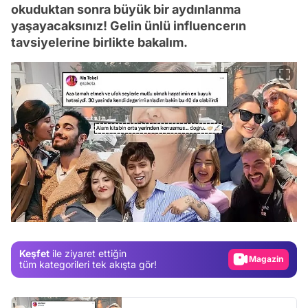
okuduktan sonra büyük bir aydınlanma
yaşayacaksınız! Gelin ünlü influencerın
tavsiyelerine birlikte bakalım.
Video
Test
Gündem
Magazin
Keşfet
ile ziyaret ettiğin
Video
tüm kategorileri tek akışta gör!
Test