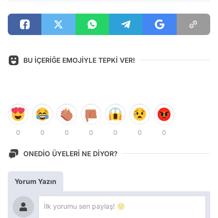
BU İÇERİĞE EMOJİYLE TEPKİ VER!
0
0
0
0
0
0
0
ONEDİO ÜYELERİ NE DİYOR?
Yorum Yazın