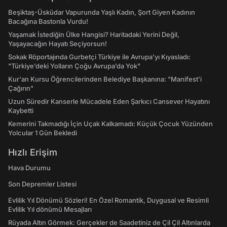
Beşiktaş-Üsküdar Vapurunda Yaşlı Kadın, Şort Giyen Kadının
Bacağına Bastonla Vurdu!
Yaşamak İstediğin Ülke Hangisi? Haritadaki Yerini Değil,
Yaşayacağın Hayatı Seçiyorsun!
Sokak Röportajında Gurbetçi Türkiye ile Avrupa'yı Kıyasladı:
"Türkiye’deki Yolların Çoğu Avrupa’da Yok"
Kur'an Kursu Öğrencilerinden Belediye Başkanına: "Manifest’i
Çağırın"
Uzun Süredir Kanserle Mücadele Eden Şarkıcı Cansever Hayatını
Kaybetti
Kemerini Takmadığı İçin Uçak Kalkamadı: Küçük Çocuk Yüzünden
Yolcular 1 Gün Bekledi
Hızlı Erişim
Hava Durumu
Son Depremler Listesi
Evlilik Yıl Dönümü Sözleri! En Özel Romantik, Duygusal ve Resimli
Evlilik Yıl dönümü Mesajları
Rüyada Altın Görmek: Gerçekler de Saadetiniz de Çil Çil Altınlarda