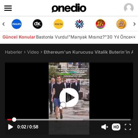
Güncel Konular
Bastonla Vurdu!
"Manyak Mısınız?"
30 Yıl Önce👀
Haberler
Video
Ethereum'un Kurucusu Vitalik Buterin'in Anal
0:02
/
0:58