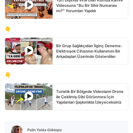
Yurt Dışında Viral Olan Kumda Kahve
Videosuna "Bu Bir Sihir Numarası
mı?" Yorumları Yapıldı
👇
Bir Grup Sağlıkçıdan İlginç Deneme:
Elektroşok Cihazının Kullanımını Bir
Arkadaşları Üzerinde Gösterdiler
👇
Turistik Bir Bölgede Videoların Drone
ile Çekilmiş Gibi Görünmesi İçin
Yapılanları Şaşkınlıkla İzleyeceksiniz
Pelin Yelda Göktepe