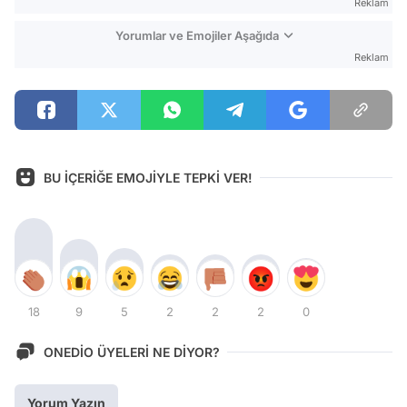
Reklam
Yorumlar ve Emojiler Aşağıda
Reklam
BU İÇERİĞE EMOJİYLE TEPKİ VER!
18
9
5
2
2
2
0
ONEDİO ÜYELERİ NE DİYOR?
Yorum Yazın