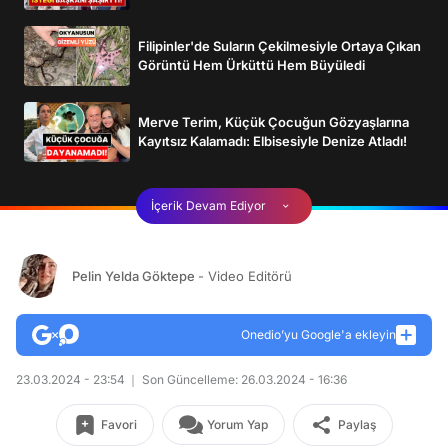
Filipinler'de Suların Çekilmesiyle Ortaya Çıkan
Görüntü Hem Ürküttü Hem Büyüledi
Merve Terim, Küçük Çocuğun Gözyaşlarına
Kayıtsız Kalamadı: Elbisesiyle Denize Atladı!
İçerik Devam Ediyor
Pelin Yelda Göktepe
- Video Editörü
Onedio’yu Google'a ekleyin
23.03.2024 - 23:54
Son Güncelleme: 26.03.2024 - 16:36
Favori
Yorum Yap
Paylaş