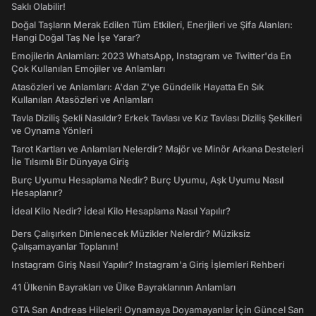
Saklı Olabilir!
Doğal Taşların Merak Edilen Tüm Etkileri, Enerjileri ve Şifa Alanları:
Hangi Doğal Taş Ne İşe Yarar?
Emojilerin Anlamları: 2023 WhatsApp, Instagram ve Twitter'da En
Çok Kullanılan Emojiler ve Anlamları
Atasözleri ve Anlamları: A'dan Z'ye Gündelik Hayatta En Sık
Kullanılan Atasözleri ve Anlamları
Tavla Diziliş Şekli Nasıldır? Erkek Tavlası ve Kız Tavlası Diziliş Şekilleri
ve Oynama Yönleri
Tarot Kartları ve Anlamları Nelerdir? Majör ve Minör Arkana Desteleri
İle Tılsımlı Bir Dünyaya Giriş
Burç Uyumu Hesaplama Nedir? Burç Uyumu, Aşk Uyumu Nasıl
Hesaplanır?
İdeal Kilo Nedir? İdeal Kilo Hesaplama Nasıl Yapılır?
Ders Çalışırken Dinlenecek Müzikler Nelerdir? Müziksiz
Çalışamayanlar Toplanın!
Instagram Giriş Nasıl Yapılır? Instagram'a Giriş İşlemleri Rehberi
41 Ülkenin Bayrakları ve Ülke Bayraklarının Anlamları
GTA San Andreas Hileleri! Oynamaya Doyamayanlar İçin Güncel San