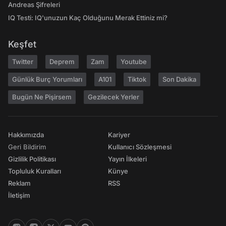
Andreas Şifreleri
IQ Testi: IQ'unuzun Kaç Olduğunu Merak Ettiniz mi?
Keşfet
Twitter
Deprem
Zam
Youtube
Günlük Burç Yorumları
A101
Tiktok
Son Dakika
Bugün Ne Pişirsem
Gezilecek Yerler
Hakkımızda
Kariyer
Geri Bildirim
Kullanıcı Sözleşmesi
Gizlilik Politikası
Yayın İlkeleri
Topluluk Kuralları
Künye
Reklam
RSS
İletişim