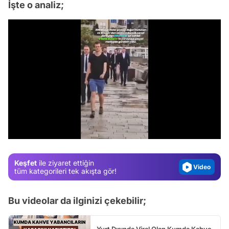
İşte o analiz;
Video
Test
Gündem
/
Magazin
Video
Keşfet
ile ziyaret ettiğin
tüm kategorileri tek akışta gör!
Test
Bu videolar da ilginizi çekebilir;