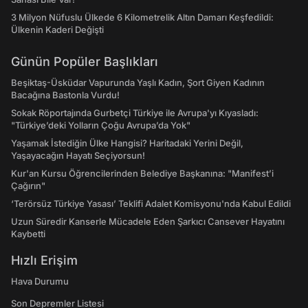
3 Milyon Nüfuslu Ülkede 6 Kilometrelik Altın Damarı Keşfedildi:
Ülkenin Kaderi Değişti
Günün Popüler Başlıkları
Beşiktaş-Üsküdar Vapurunda Yaşlı Kadın, Şort Giyen Kadının
Bacağına Bastonla Vurdu!
Sokak Röportajında Gurbetçi Türkiye ile Avrupa'yı Kıyasladı:
"Türkiye’deki Yolların Çoğu Avrupa’da Yok"
Yaşamak İstediğin Ülke Hangisi? Haritadaki Yerini Değil,
Yaşayacağın Hayatı Seçiyorsun!
Kur'an Kursu Öğrencilerinden Belediye Başkanına: "Manifest’i
Çağırın"
‘Terörsüz Türkiye Yasası’ Teklifi Adalet Komisyonu'nda Kabul Edildi
Uzun Süredir Kanserle Mücadele Eden Şarkıcı Cansever Hayatını
Kaybetti
Hızlı Erişim
Hava Durumu
Son Depremler Listesi