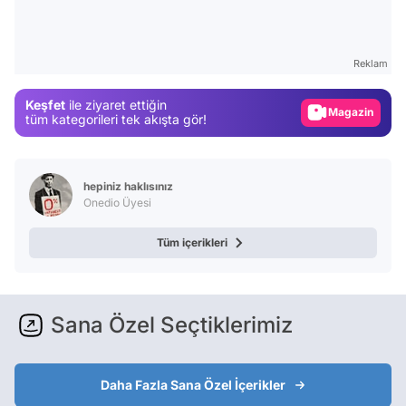
Test
Gündem
Reklam
Magazin
Keşfet
ile ziyaret ettiğin
Video
tüm kategorileri tek akışta gör!
Test
hepiniz haklısınız
Onedio Üyesi
Tüm içerikleri
Sana Özel Seçtiklerimiz
Daha Fazla Sana Özel İçerikler