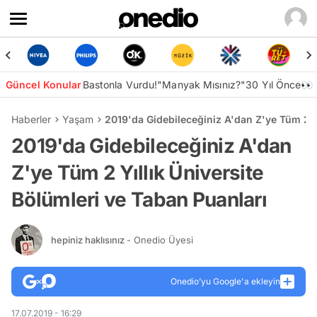
Güncel Konular
Bastonla Vurdu!
"Manyak Mısınız?"
30 Yıl Önce👀
Haberler
Yaşam
2019'da Gidebileceğiniz A'dan Z'ye Tüm 2 Yı
2019'da Gidebileceğiniz A'dan
Z'ye Tüm 2 Yıllık Üniversite
Bölümleri ve Taban Puanları
hepiniz haklısınız
- Onedio Üyesi
Onedio’yu Google'a ekleyin
17.07.2019 - 16:29