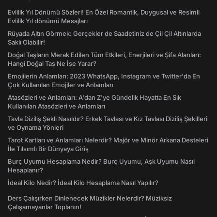
Evlilik Yıl Dönümü Sözleri! En Özel Romantik, Duygusal ve Resimli
Evlilik Yıl dönümü Mesajları
Rüyada Altın Görmek: Gerçekler de Saadetiniz de Çil Çil Altınlarda
Saklı Olabilir!
Doğal Taşların Merak Edilen Tüm Etkileri, Enerjileri ve Şifa Alanları:
Hangi Doğal Taş Ne İşe Yarar?
Emojilerin Anlamları: 2023 WhatsApp, Instagram ve Twitter'da En
Çok Kullanılan Emojiler ve Anlamları
Atasözleri ve Anlamları: A'dan Z'ye Gündelik Hayatta En Sık
Kullanılan Atasözleri ve Anlamları
Tavla Diziliş Şekli Nasıldır? Erkek Tavlası ve Kız Tavlası Diziliş Şekilleri
ve Oynama Yönleri
Tarot Kartları ve Anlamları Nelerdir? Majör ve Minör Arkana Desteleri
İle Tılsımlı Bir Dünyaya Giriş
Burç Uyumu Hesaplama Nedir? Burç Uyumu, Aşk Uyumu Nasıl
Hesaplanır?
İdeal Kilo Nedir? İdeal Kilo Hesaplama Nasıl Yapılır?
Ders Çalışırken Dinlenecek Müzikler Nelerdir? Müziksiz
Çalışamayanlar Toplanın!