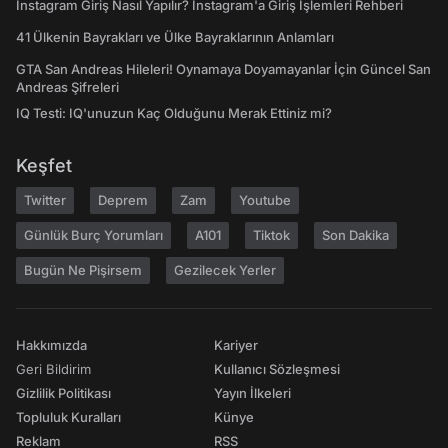
Instagram Giriş Nasıl Yapılır? Instagram'a Giriş İşlemleri Rehberi
41 Ülkenin Bayrakları ve Ülke Bayraklarının Anlamları
GTA San Andreas Hileleri! Oynamaya Doyamayanlar İçin Güncel San
Andreas Şifreleri
IQ Testi: IQ'unuzun Kaç Olduğunu Merak Ettiniz mi?
Keşfet
Twitter
Deprem
Zam
Youtube
Günlük Burç Yorumları
A101
Tiktok
Son Dakika
Bugün Ne Pişirsem
Gezilecek Yerler
Hakkımızda
Kariyer
Geri Bildirim
Kullanıcı Sözleşmesi
Gizlilik Politikası
Yayın İlkeleri
Topluluk Kuralları
Künye
Reklam
RSS