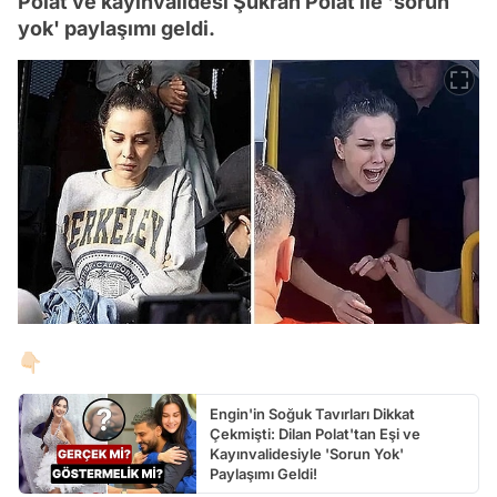
Polat ve kayınvalidesi Şükran Polat ile 'sorun
yok' paylaşımı geldi.
👇🏻
Engin'in Soğuk Tavırları Dikkat
Çekmişti: Dilan Polat'tan Eşi ve
Kayınvalidesiyle 'Sorun Yok'
Paylaşımı Geldi!