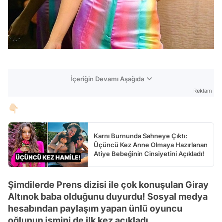
İçeriğin Devamı Aşağıda
Reklam
👇🏻
Karnı Burnunda Sahneye Çıktı:
Üçüncü Kez Anne Olmaya Hazırlanan
Atiye Bebeğinin Cinsiyetini Açıkladı!
Şimdilerde Prens dizisi ile çok konuşulan Giray
Altınok baba olduğunu duyurdu! Sosyal medya
hesabından paylaşım yapan ünlü oyuncu
oğlunun ismini de ilk kez açıkladı.