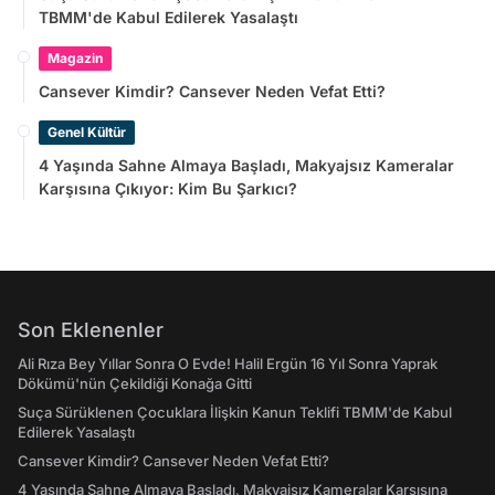
TBMM'de Kabul Edilerek Yasalaştı
Magazin
Cansever Kimdir? Cansever Neden Vefat Etti?
Genel Kültür
4 Yaşında Sahne Almaya Başladı, Makyajsız Kameralar
Karşısına Çıkıyor: Kim Bu Şarkıcı?
Son Eklenenler
Ali Rıza Bey Yıllar Sonra O Evde! Halil Ergün 16 Yıl Sonra Yaprak
Dökümü'nün Çekildiği Konağa Gitti
Suça Sürüklenen Çocuklara İlişkin Kanun Teklifi TBMM'de Kabul
Edilerek Yasalaştı
Cansever Kimdir? Cansever Neden Vefat Etti?
4 Yaşında Sahne Almaya Başladı, Makyajsız Kameralar Karşısına