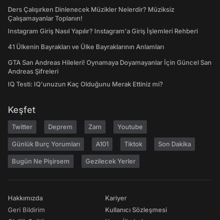
Ders Çalışırken Dinlenecek Müzikler Nelerdir? Müziksiz
Çalışamayanlar Toplanın!
Instagram Giriş Nasıl Yapılır? Instagram'a Giriş İşlemleri Rehberi
41 Ülkenin Bayrakları ve Ülke Bayraklarının Anlamları
GTA San Andreas Hileleri! Oynamaya Doyamayanlar İçin Güncel San
Andreas Şifreleri
IQ Testi: IQ'unuzun Kaç Olduğunu Merak Ettiniz mi?
Keşfet
Twitter
Deprem
Zam
Youtube
Günlük Burç Yorumları
A101
Tiktok
Son Dakika
Bugün Ne Pişirsem
Gezilecek Yerler
Hakkımızda
Kariyer
Geri Bildirim
Kullanıcı Sözleşmesi