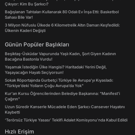
Çıkıyor: Kim Bu Şarkıcı?
Bağışlanan Tahtaları Kullanarak 80 Odalı Ev İnşa Etti: Basketbol
Sahası Bile Var!
3 Milyon Nüfuslu Ülkede 6 Kilometrelik Altın Damarı Keşfedildi:
Ülkenin Kaderi Değişti
Günün Popüler Başlıkları
Beşiktaş-Üsküdar Vapurunda Yaşlı Kadın, Şort Giyen Kadının
Bacağına Bastonla Vurdu!
Yaşamak İstediğin Ülke Hangisi? Haritadaki Yerini Değil,
Yaşayacağın Hayatı Seçiyorsun!
Sokak Röportajında Gurbetçi Türkiye ile Avrupa'yı Kıyasladı:
"Türkiye’deki Yolların Çoğu Avrupa’da Yok"
Kur'an Kursu Öğrencilerinden Belediye Başkanına: "Manifest’i
Çağırın"
Uzun Süredir Kanserle Mücadele Eden Şarkıcı Cansever Hayatını
Kaybetti
‘Terörsüz Türkiye Yasası’ Teklifi Adalet Komisyonu'nda Kabul Edildi
Hızlı Erişim