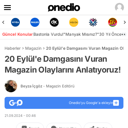
Güncel Konular
Bastonla Vurdu!
"Manyak Mısınız?"
30 Yıl Önce👀
Haberler
Magazin
20 Eylül'e Damgasını Vuran Magazin Olayl
20 Eylül'e Damgasını Vuran
Magazin Olaylarını Anlatıyoruz!
Beyza İçgöz
- Magazin Editörü
Onedio’yu Google'a ekleyin
21.09.2024 - 00:46