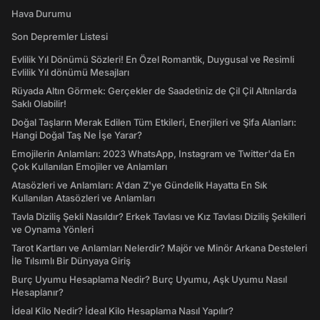
Hava Durumu
Son Depremler Listesi
Evlilik Yıl Dönümü Sözleri! En Özel Romantik, Duygusal ve Resimli
Evlilik Yıl dönümü Mesajları
Rüyada Altın Görmek: Gerçekler de Saadetiniz de Çil Çil Altınlarda
Saklı Olabilir!
Doğal Taşların Merak Edilen Tüm Etkileri, Enerjileri ve Şifa Alanları:
Hangi Doğal Taş Ne İşe Yarar?
Emojilerin Anlamları: 2023 WhatsApp, Instagram ve Twitter'da En
Çok Kullanılan Emojiler ve Anlamları
Atasözleri ve Anlamları: A'dan Z'ye Gündelik Hayatta En Sık
Kullanılan Atasözleri ve Anlamları
Tavla Diziliş Şekli Nasıldır? Erkek Tavlası ve Kız Tavlası Diziliş Şekilleri
ve Oynama Yönleri
Tarot Kartları ve Anlamları Nelerdir? Majör ve Minör Arkana Desteleri
İle Tılsımlı Bir Dünyaya Giriş
Burç Uyumu Hesaplama Nedir? Burç Uyumu, Aşk Uyumu Nasıl
Hesaplanır?
İdeal Kilo Nedir? İdeal Kilo Hesaplama Nasıl Yapılır?