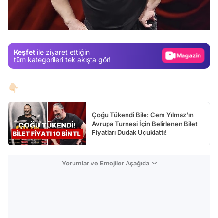
Test
Gündem
Magazin
Keşfet
ile ziyaret ettiğin
Video
tüm kategorileri tek akışta gör!
Test
👇🏻
Çoğu Tükendi Bile: Cem Yılmaz'ın
Avrupa Turnesi İçin Belirlenen Bilet
Fiyatları Dudak Uçuklattı!
Yorumlar ve Emojiler Aşağıda