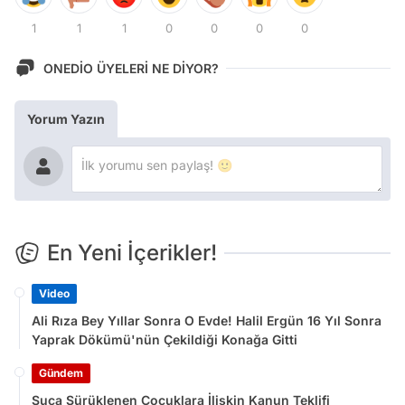
1
1
1
0
0
0
0
ONEDİO ÜYELERİ NE DİYOR?
Yorum Yazın
En Yeni İçerikler!
Video
Ali Rıza Bey Yıllar Sonra O Evde! Halil Ergün 16 Yıl Sonra
Yaprak Dökümü'nün Çekildiği Konağa Gitti
Gündem
Suça Sürüklenen Çocuklara İlişkin Kanun Teklifi