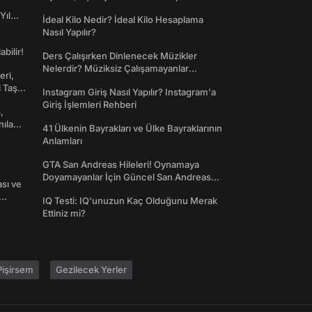
Yıl
İdeal Kilo Nedir? İdeal Kilo Hesaplama
Nasıl Yapılır?
abilir!
Ders Çalışırken Dinlenecek Müzikler
Nelerdir? Müziksiz Çalışamayanlar
eri,
Toplanın!
l Taş
Instagram Giriş Nasıl Yapılır? Instagram'a
Giriş İşlemleri Rehberi
,
nılan
41 Ülkenin Bayrakları ve Ülke Bayraklarının
Anlamları
GTA San Andreas Hileleri! Oynamaya
Doyamayanlar İçin Güncel San Andreas
ası ve
Şifreleri
IQ Testi: IQ'unuzun Kaç Olduğunu Merak
Ettiniz mi?
işirsem
Gezilecek Yerler