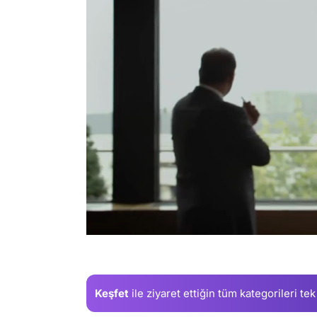
/
Keşfet
ile ziyaret ettiğin
tüm kategorileri tek