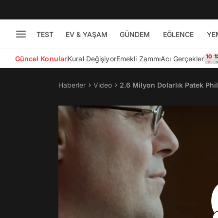
TEST
EV & YAŞAM
GÜNDEM
EĞLENCE
YE
Güncel Konular
Kural Değişiyor
Emekli Zammı
Acı Gerçekler
Haberler
Video
2.6 Milyon Dolarlık Patek Phi