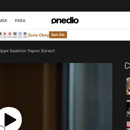
MEK
PARA
Zone Okey
Seri Diz
lippe Saatinin Yapım Süreci!