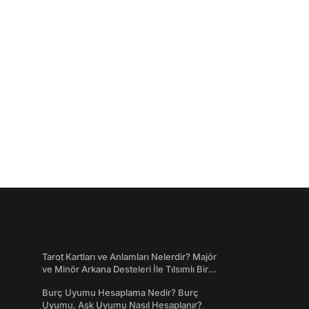
Tarot Kartları ve Anlamları Nelerdir? Majör
ve Minör Arkana Desteleri İle Tılsımlı Bir
Dünyaya Giriş
Burç Uyumu Hesaplama Nedir? Burç
Uyumu, Aşk Uyumu Nasıl Hesaplanır?