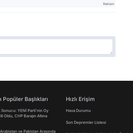
Reklam
 Popüler Başlıkları
Hızlı Erişim
t Sonucu: YENİ Parti'nin Oy
Hava Durumu
lli Oldu, CHP Barajın Altına
Son Depremler Listesi
 Arabistan ve Pakistan Arasında