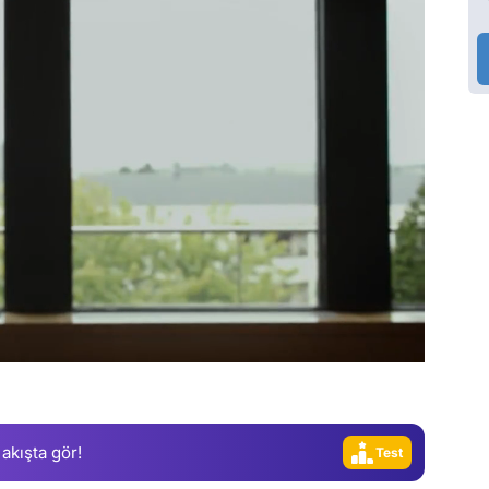
Video
Test
Gündem
Magazin
Video
 akışta gör!
Test