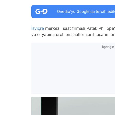
Onedio’yu Google’da tercih edil
İsviçre
merkezli saat firması Patek Philippe'
ve el yapımı üretilen saatler zarif tasarımlar
İçeriği