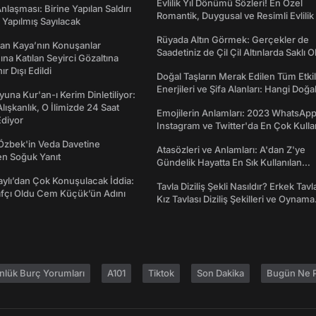
Evlilik Yıl Dönümü Sözleri! En Özel
laşması: Birine Yapılan Saldırı
Romantik, Duygusal ve Resimli Evlilik 
Yapılmış Sayılacak
dönümü Mesajları
Rüyada Altın Görmek: Gerçekler de
an Kaya’nın Konuşanlar
Saadetiniz de Çil Çil Altınlarda Saklı Ol
na Katılan Seyirci Gözaltına
nır Dışı Edildi
Doğal Taşların Merak Edilen Tüm Etkil
Enerjileri ve Şifa Alanları: Hangi Doğa
una Kur'an-ı Kerim Dinletiliyor:
Ne İşe Yarar?
 Alışkanlık, O İlimizde 24 Saat
Emojilerin Anlamları: 2023 WhatsApp
diyor
Instagram ve Twitter'da En Çok Kulla
Emojiler ve Anlamları
Özbek'in Veda Davetine
Atasözleri ve Anlamları: A'dan Z'ye
en Soğuk Yanıt
Gündelik Hayatta En Sık Kullanılan
Atasözleri ve Anlamları
taylı’dan Çok Konuşulacak İddia:
Tavla Diziliş Şekli Nasıldır? Erkek Tavl
afçı Oldu Cem Küçük’ün Adını
Kız Tavlası Diziliş Şekilleri ve Oynama
Yönleri
nlük Burç Yorumları
A101
Tiktok
Son Dakika
Bugün Ne P