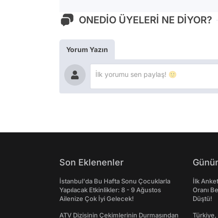
ONEDİO ÜYELERİ NE DİYOR?
Yorum Yazın
Son Eklenenler
Günün
İstanbul'da Bu Hafta Sonu Çocuklarla
İlk Anke
Yapılacak Etkinlikler: 8 - 9 Ağustos
Oranı Be
Ailenize Çok İyi Gelecek!
Düştü!
ATV Dizisinin Çekimlerinin Durmasından
Türkiye,