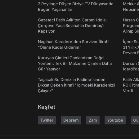
2 Reytinge Düşen Diziye TV Dünyasında
Mekke An
Bugün Yaşananlar
Hepsine 
Gazeteci Fatih Atik'ten Çarpıcı İddia:
Hasan C
Çerçeve Yasa Selahattin Demirtaş'ı
Programı
Kapsıyor
Alınıp Sı
Nagihan Karadere'den Survivor İtirafı!
İçme Suy
"Ölene Kadar Giderim"
31 Yıllık
Devam E
Kuruyan Çimleri Canlandıran Doğal
Yöntem: Tek Bir Malzeme Çimleri Daha
Dursun 
Gür Yapıyor
Icardi'd
Taşacak Bu Deniz'in Fadime'sinden
Fatih Al
Dikkat Çeken İtiraf! "İçimdeki Karadenizli
ROK İtir
Çıkıyor"
Verdi
Keşfet
Twitter
Deprem
Zam
Youtube
Gü