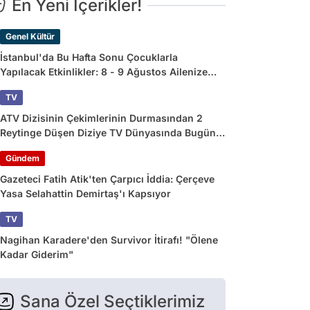
En Yeni İçerikler!
Genel Kültür
İstanbul'da Bu Hafta Sonu Çocuklarla
Yapılacak Etkinlikler: 8 - 9 Ağustos Ailenize
Çok İyi Gelecek!
TV
ATV Dizisinin Çekimlerinin Durmasından 2
Reytinge Düşen Diziye TV Dünyasında Bugün
Yaşananlar
Gündem
Gazeteci Fatih Atik'ten Çarpıcı İddia: Çerçeve
Yasa Selahattin Demirtaş'ı Kapsıyor
TV
Nagihan Karadere'den Survivor İtirafı! "Ölene
Kadar Giderim"
Sana Özel Seçtiklerimiz