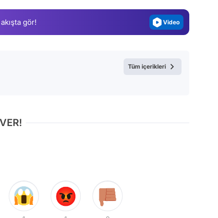
Magazin
 akışta gör!
Video
Test
Tüm içerikleri
 VER!