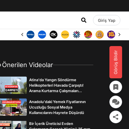
Giriş Yap
Görüş Bildir
Önerilen Videolar
Atina'da Yangın Söndürme
Helikopterleri Havada Çarpıştı!
Arama Kurtarma Çalışmaları
Başlatıldı
Anadolu'daki Yemek Fiyatlarının
Ucuzluğu Sosyal Medya
Kullanıcılarını Hayrete Düşürdü
Bir İçerik Üreticisi Evden
Çalışmanın Gerçek Yüzünü 35 mm