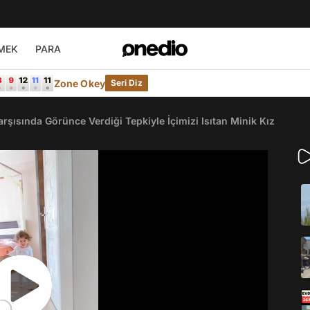
MEK
PARA
Zone Okey
Seri Diz
rşısında Görünce Verdiği Tepkiyle İçimizi Isıtan Minik Kız