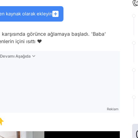
en kaynak olarak ekleyin
nı karşısında görünce ağlamaya başladı. 'Baba'
lerin içini ısıttı ❤
n Devamı Aşağıda
Reklam
👇