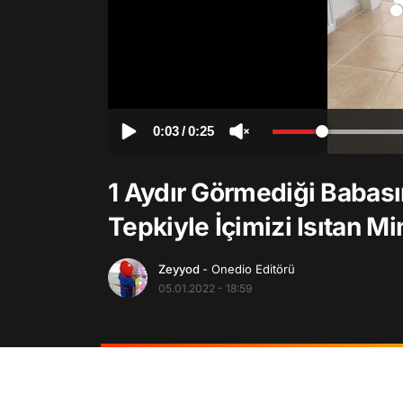
0:03
/
0:25
1 Aydır Görmediği Babası
Tepkiyle İçimizi Isıtan Mi
Zeyyod
- Onedio Editörü
05.01.2022 - 18:59