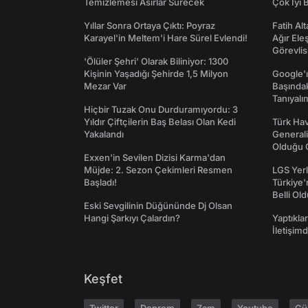
Temizlemesi Asırlar Sürecek
Çok İyi B
Yıllar Sonra Ortaya Çıktı: Poyraz
Fatih Al
Karayel'in Meltem'i Hare Sürel Evlendi!
Ağır Ele
Görevlis
'Ölüler Şehri' Olarak Biliniyor: 1300
Kişinin Yaşadığı Şehirde 1,5 Milyon
Google'ı
Mezar Var
Başında
Tanıyalı
Hiçbir Tuzak Onu Durduramıyordu: 3
Yıldır Çiftçilerin Baş Belası Olan Kedi
Türk Hav
Yakalandı
Generali
Olduğu O
Exxen'in Sevilen Dizisi Karma'dan
Müjde: 2. Sezon Çekimleri Resmen
LGS Yerl
Başladı!
Türkiye'
Belli Ol
Eski Sevgilinin Düğününde Dj Olsan
Hangi Şarkıyı Çalardın?
Yaptıkla
İletişim
Keşfet