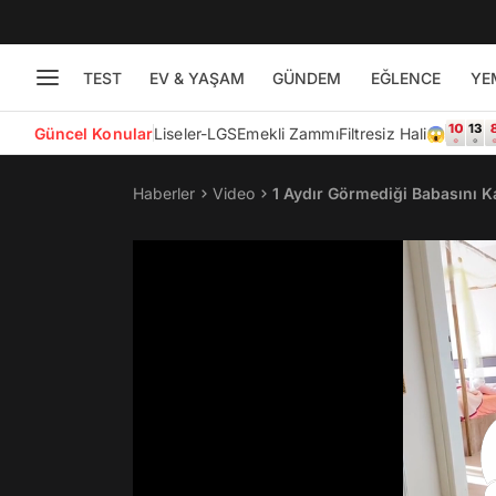
TEST
EV & YAŞAM
GÜNDEM
EĞLENCE
YE
Güncel Konular
Liseler-LGS
Emekli Zammı
Filtresiz Hali😱
Haberler
Video
1 Aydır Görmediği Babasını Ka