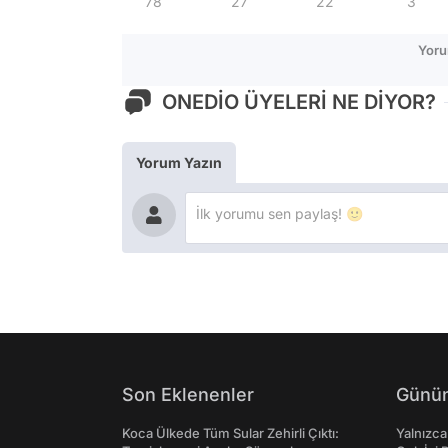
78
27
22
3
Yoru
ONEDİO ÜYELERİ NE DİYOR?
Yorum Yazın
Son Eklenenler
Günün
Koca Ülkede Tüm Sular Zehirli Çıktı:
Yalnızca