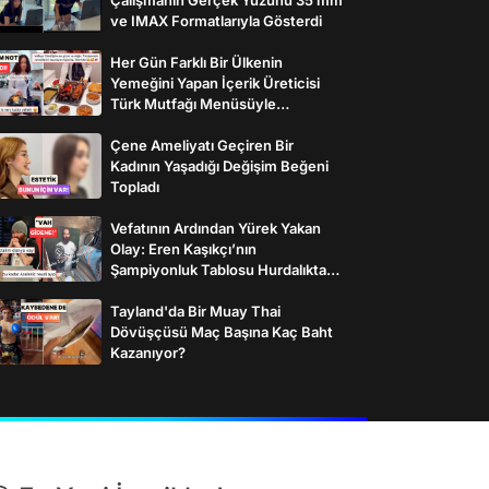
ve IMAX Formatlarıyla Gösterdi
Her Gün Farklı Bir Ülkenin
Yemeğini Yapan İçerik Üreticisi
Türk Mutfağı Menüsüyle
İzleyenlerden Tam Not Aldı
Çene Ameliyatı Geçiren Bir
Kadının Yaşadığı Değişim Beğeni
Topladı
Vefatının Ardından Yürek Yakan
Olay: Eren Kaşıkçı’nın
Şampiyonluk Tablosu Hurdalıkta
Bulundu
Tayland'da Bir Muay Thai
Dövüşçüsü Maç Başına Kaç Baht
Kazanıyor?