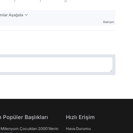
1
1
0
mlar Aşağıda
Reklam
 Popüler Başlıkları
Hızlı Erişim
 Milenyum Çocukları 2000'lilerin
Hava Durumu