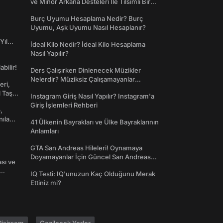
ve Minör Arkana Desteleri İle Tılsımlı Bir
Dünyaya Giriş
Burç Uyumu Hesaplama Nedir? Burç
Uyumu, Aşk Uyumu Nasıl Hesaplanır?
Yıl
İdeal Kilo Nedir? İdeal Kilo Hesaplama
Nasıl Yapılır?
abilir!
Ders Çalışırken Dinlenecek Müzikler
Nelerdir? Müziksiz Çalışamayanlar
eri,
Toplanın!
l Taş
Instagram Giriş Nasıl Yapılır? Instagram'a
Giriş İşlemleri Rehberi
,
nılan
41 Ülkenin Bayrakları ve Ülke Bayraklarının
Anlamları
GTA San Andreas Hileleri! Oynamaya
Doyamayanlar İçin Güncel San Andreas
ası ve
Şifreleri
IQ Testi: IQ'unuzun Kaç Olduğunu Merak
Ettiniz mi?