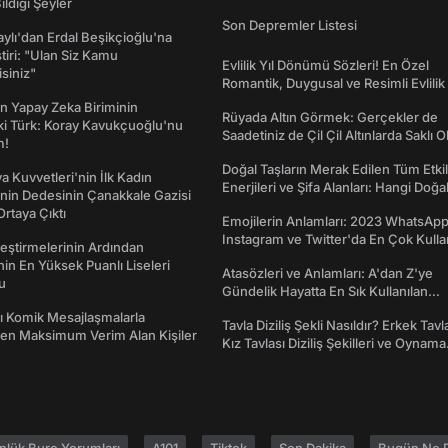
ildiği Şeyler
Son Depremler Listesi
taylı'dan Erdal Beşikçioğlu'na
ştiri: "Ulan Siz Kamu
Evlilik Yıl Dönümü Sözleri! En Özel
isiniz"
Romantik, Duygusal ve Resimli Evlilik 
dönümü Mesajları
n Yapay Zeka Biriminin
Rüyada Altın Görmek: Gerçekler de
ki Türk: Koray Kavukçuoğlu'nu
Saadetiniz de Çil Çil Altınlarda Saklı Ol
m!
Doğal Taşların Merak Edilen Tüm Etkil
a Kuvvetleri'nin İlk Kadın
Enerjileri ve Şifa Alanları: Hangi Doğa
nin Dedesinin Çanakkale Gazisi
Ne İşe Yarar?
rtaya Çıktı
Emojilerin Anlamları: 2023 WhatsApp
Instagram ve Twitter'da En Çok Kulla
eştirmelerinin Ardından
Emojiler ve Anlamları
nin En Yüksek Puanlı Liseleri
Atasözleri ve Anlamları: A'dan Z'ye
du
Gündelik Hayatta En Sık Kullanılan
Atasözleri ve Anlamları
rı Komik Mesajlaşmalarla
Tavla Diziliş Şekli Nasıldır? Erkek Tavl
den Maksimum Verim Alan Kişiler
Kız Tavlası Diziliş Şekilleri ve Oynama
Yönleri