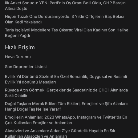
İlk Anket Sonucu: YENİ Parti'nin Oy Oranı Belli Oldu, CHP Barajın
Altına Düştü!
Hiçbir Tuzak Onu Durduramıyordu: 3 Yıldır Çiftçilerin Baş Belası
Olan Kedi Yakalandı
Tarla İşçisiydi Modellere Taş Çıkarttı: Viral Olan Kadının Son Haline
Beğeni Yağdı
Hızlı Erişim
Hava Durumu
Son Depremler Listesi
Evlilik Yıl Dönümü Sözleri! En Özel Romantik, Duygusal ve Resimli
Evlilik Yıl dönümü Mesajları
Rüyada Altın Görmek: Gerçekler de Saadetiniz de Çil Çil Altınlarda
Saklı Olabilir!
Doğal Taşların Merak Edilen Tüm Etkileri, Enerjileri ve Şifa Alanları:
Hangi Doğal Taş Ne İşe Yarar?
Emojilerin Anlamları: 2023 WhatsApp, Instagram ve Twitter'da En
Çok Kullanılan Emojiler ve Anlamları
Atasözleri ve Anlamları: A'dan Z'ye Gündelik Hayatta En Sık
Kullanılan Atasözleri ve Anlamları