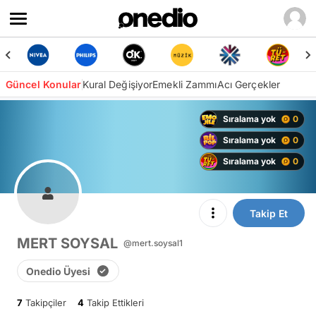
Güncel Konular
Kural Değişiyor
Emekli Zammı
Acı Gerçekler
Sıralama yok
0
Sıralama yok
0
Sıralama yok
0
Takip Et
MERT SOYSAL
@mert.soysal1
Onedio Üyesi
7
Takipçiler
4
Takip Ettikleri