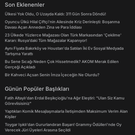
Son Eklenenler
Ülkesi Yok Oldu, O Uzayda Kaldı: 311 Gün Sonra Döndü!
Oyuncu Ülkü Hilal Çiftçi'nin Ailesinde Kriz Derinleşti: Boşanma
Davası Açan Anneden Zina ve Para İddiası
23 Ülkede Yüzlerce Mağazası Olan Türk Markasından 'Çekilme'
Kararı: Rusya’daki Tüm Mağazalar Kapanıyor!
Aynı Fiyata Bakırköy ve Houstan'da Satılan İki Ev Sosyal Medyada
Tartışma Yarattı
Bu Sene Sıcağı Neden Çok Hissetmedik? AKOM Merak Edilen
Gerçeği Açıkladı
Bir Kahveci Açsan Senin İmza İçeceğin Ne Olurdu?
Günün Popüler Başlıkları
Fatih Altaylı'dan Erdal Beşikçioğlu'na Ağır Eleştiri: "Ulan Siz Kamu
Görevlisisiniz"
Yaptıkları Komik Mesajlaşmalarla İletişimden Maksimum Verim Alan
Kişiler
Toygar Işıklı'dan Gururlandıran Başarı! Grammy Ödülleri'nde Oy
Verecek Jüri Üyeleri Arasına Seçildi