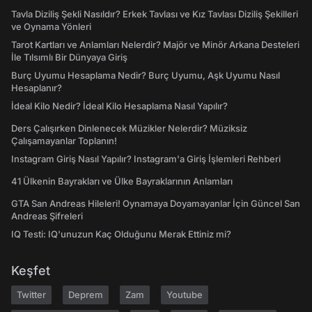
Tavla Diziliş Şekli Nasıldır? Erkek Tavlası ve Kız Tavlası Diziliş Şekilleri
ve Oynama Yönleri
Tarot Kartları ve Anlamları Nelerdir? Majör ve Minör Arkana Desteleri
İle Tılsımlı Bir Dünyaya Giriş
Burç Uyumu Hesaplama Nedir? Burç Uyumu, Aşk Uyumu Nasıl
Hesaplanır?
İdeal Kilo Nedir? İdeal Kilo Hesaplama Nasıl Yapılır?
Ders Çalışırken Dinlenecek Müzikler Nelerdir? Müziksiz
Çalışamayanlar Toplanın!
Instagram Giriş Nasıl Yapılır? Instagram'a Giriş İşlemleri Rehberi
41 Ülkenin Bayrakları ve Ülke Bayraklarının Anlamları
GTA San Andreas Hileleri! Oynamaya Doyamayanlar İçin Güncel San
Andreas Şifreleri
IQ Testi: IQ'unuzun Kaç Olduğunu Merak Ettiniz mi?
Keşfet
Twitter
Deprem
Zam
Youtube