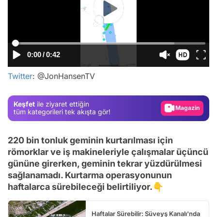
0:00
/
0:42
Video
Twitter
: @JonHansenTV
Test
Gündem
Keşfet
ile ziyaret ettiğin
Magazin
tüm kategorileri tek akışta gör!
Video
220 bin tonluk geminin kurtarılması için
Test
römorklar ve iş makineleriyle çalışmalar üçüncü
gününe girerken, geminin tekrar yüzdürülmesi
sağlanamadı. Kurtarma operasyonunun
haftalarca sürebileceği belirtiliyor.👇
Haftalar Sürebilir: Süveyş Kanalı'nda