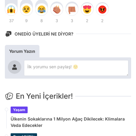
37
9
8
3
3
2
2
ONEDİO ÜYELERİ NE DİYOR?
Yorum Yazın
En Yeni İçerikler!
Yaşam
Ülkenin Sokaklarına 1 Milyon Ağaç Dikilecek: Klimalara
Veda Edecekler