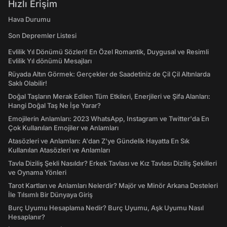
Hızlı Erişim
Hava Durumu
Son Depremler Listesi
Evlilik Yıl Dönümü Sözleri! En Özel Romantik, Duygusal ve Resimli
Evlilik Yıl dönümü Mesajları
Rüyada Altın Görmek: Gerçekler de Saadetiniz de Çil Çil Altınlarda
Saklı Olabilir!
Doğal Taşların Merak Edilen Tüm Etkileri, Enerjileri ve Şifa Alanları:
Hangi Doğal Taş Ne İşe Yarar?
Emojilerin Anlamları: 2023 WhatsApp, Instagram ve Twitter'da En
Çok Kullanılan Emojiler ve Anlamları
Atasözleri ve Anlamları: A'dan Z'ye Gündelik Hayatta En Sık
Kullanılan Atasözleri ve Anlamları
Tavla Diziliş Şekli Nasıldır? Erkek Tavlası ve Kız Tavlası Diziliş Şekilleri
ve Oynama Yönleri
Tarot Kartları ve Anlamları Nelerdir? Majör ve Minör Arkana Desteleri
İle Tılsımlı Bir Dünyaya Giriş
Burç Uyumu Hesaplama Nedir? Burç Uyumu, Aşk Uyumu Nasıl
Hesaplanır?