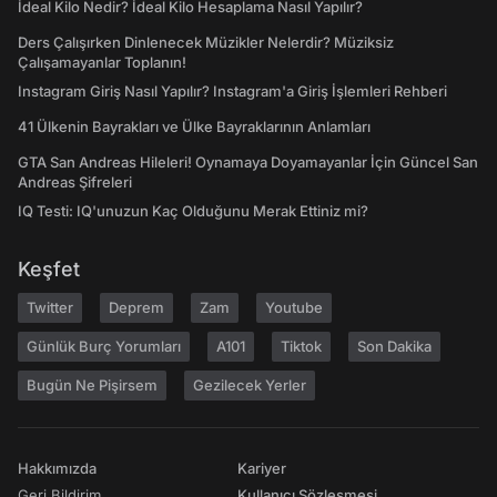
İdeal Kilo Nedir? İdeal Kilo Hesaplama Nasıl Yapılır?
Ders Çalışırken Dinlenecek Müzikler Nelerdir? Müziksiz
Çalışamayanlar Toplanın!
Instagram Giriş Nasıl Yapılır? Instagram'a Giriş İşlemleri Rehberi
41 Ülkenin Bayrakları ve Ülke Bayraklarının Anlamları
GTA San Andreas Hileleri! Oynamaya Doyamayanlar İçin Güncel San
Andreas Şifreleri
IQ Testi: IQ'unuzun Kaç Olduğunu Merak Ettiniz mi?
Keşfet
Twitter
Deprem
Zam
Youtube
Günlük Burç Yorumları
A101
Tiktok
Son Dakika
Bugün Ne Pişirsem
Gezilecek Yerler
Hakkımızda
Kariyer
Geri Bildirim
Kullanıcı Sözleşmesi