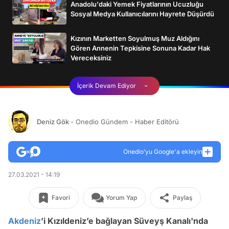
Anadolu'daki Yemek Fiyatlarının Ucuzluğu
Sosyal Medya Kullanıcılarını Hayrete Düşürdü
Kızının Marketten Soyulmuş Muz Aldığını
Gören Annenin Tepkisine Sonuna Kadar Hak
Vereceksiniz
İçerik Devam Ediyor
Deniz Gök
- Onedio Gündem - Haber Editörü
Onedio’yu Google'a ekleyin
27.03.2021 - 14:19
Favori
Yorum Yap
Paylaş
Akdeniz
’i Kızıldeniz’e bağlayan Süveyş Kanalı'nda