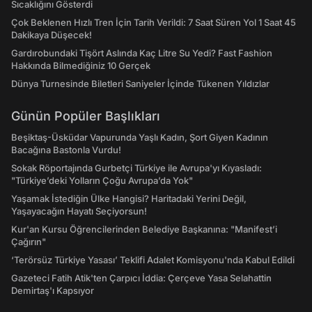
Sıcaklığını Gösterdi
Çok Beklenen Hızlı Tren İçin Tarih Verildi: 7 Saat Süren Yol 1 Saat 45
Dakikaya Düşecek!
Gardırobundaki Tişört Aslında Kaç Litre Su Yedi? Fast Fashion
Hakkında Bilmediğiniz 10 Gerçek
Dünya Turnesinde Biletleri Saniyeler İçinde Tükenen Yıldızlar
Günün Popüler Başlıkları
Beşiktaş-Üsküdar Vapurunda Yaşlı Kadın, Şort Giyen Kadının
Bacağına Bastonla Vurdu!
Sokak Röportajında Gurbetçi Türkiye ile Avrupa'yı Kıyasladı:
"Türkiye’deki Yolların Çoğu Avrupa’da Yok"
Yaşamak İstediğin Ülke Hangisi? Haritadaki Yerini Değil,
Yaşayacağın Hayatı Seçiyorsun!
Kur'an Kursu Öğrencilerinden Belediye Başkanına: "Manifest’i
Çağırın"
‘Terörsüz Türkiye Yasası’ Teklifi Adalet Komisyonu'nda Kabul Edildi
Gazeteci Fatih Atik'ten Çarpıcı İddia: Çerçeve Yasa Selahattin
Demirtaş'ı Kapsıyor