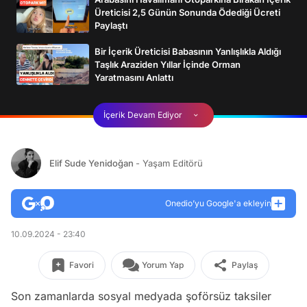
Üreticisi 2,5 Günün Sonunda Ödediği Ücreti
Paylaştı
Bir İçerik Üreticisi Babasının Yanlışlıkla Aldığı
Taşlık Araziden Yıllar İçinde Orman
Yaratmasını Anlattı
İçerik Devam Ediyor
Elif Sude Yenidoğan
- Yaşam Editörü
Onedio’yu Google'a ekleyin
10.09.2024 - 23:40
Favori
Yorum Yap
Paylaş
Son zamanlarda sosyal medyada şoförsüz taksiler