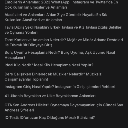
Emojilerin Anlamları: 2023 WhatsApp, Instagram ve Twitter'da En
Çok Kullanılan Emojiler ve Anlamları
Atasözleri ve Anlamları: A'dan Z'ye Gündelik Hayatta En Sık
Kullanılan Atasözleri ve Anlamları
Tavla Diziliş Şekli Nasıldır? Erkek Tavlası ve Kız Tavlası Diziliş Şekilleri
ve Oynama Yönleri
Tarot Kartları ve Anlamları Nelerdir? Majör ve Minör Arkana Desteleri
İle Tılsımlı Bir Dünyaya Giriş
Burç Uyumu Hesaplama Nedir? Burç Uyumu, Aşk Uyumu Nasıl
Hesaplanır?
İdeal Kilo Nedir? İdeal Kilo Hesaplama Nasıl Yapılır?
Ders Çalışırken Dinlenecek Müzikler Nelerdir? Müziksiz
Çalışamayanlar Toplanın!
Instagram Giriş Nasıl Yapılır? Instagram'a Giriş İşlemleri Rehberi
41 Ülkenin Bayrakları ve Ülke Bayraklarının Anlamları
GTA San Andreas Hileleri! Oynamaya Doyamayanlar İçin Güncel San
Andreas Şifreleri
IQ Testi: IQ'unuzun Kaç Olduğunu Merak Ettiniz mi?