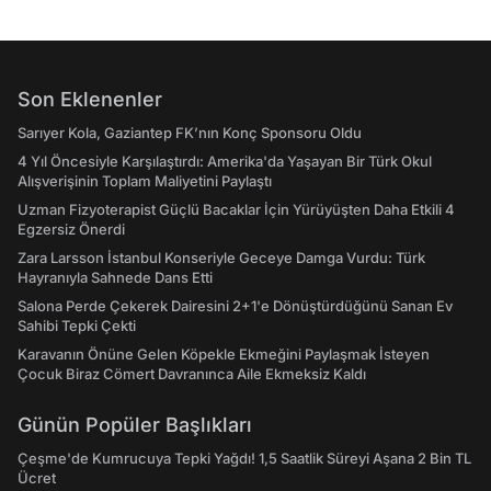
Son Eklenenler
Sarıyer Kola, Gaziantep FK’nın Konç Sponsoru Oldu
4 Yıl Öncesiyle Karşılaştırdı: Amerika'da Yaşayan Bir Türk Okul
Alışverişinin Toplam Maliyetini Paylaştı
Uzman Fizyoterapist Güçlü Bacaklar İçin Yürüyüşten Daha Etkili 4
Egzersiz Önerdi
Zara Larsson İstanbul Konseriyle Geceye Damga Vurdu: Türk
Hayranıyla Sahnede Dans Etti
Salona Perde Çekerek Dairesini 2+1'e Dönüştürdüğünü Sanan Ev
Sahibi Tepki Çekti
Karavanın Önüne Gelen Köpekle Ekmeğini Paylaşmak İsteyen
Çocuk Biraz Cömert Davranınca Aile Ekmeksiz Kaldı
Günün Popüler Başlıkları
Çeşme'de Kumrucuya Tepki Yağdı! 1,5 Saatlik Süreyi Aşana 2 Bin TL
Ücret