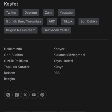
Keşfet
Twitter
Deprem
Zam
Youtube
Günlük Burç Yorumları
A101
Tiktok
Son Dakika
Bugün Ne Pişirsem
Gezilecek Yerler
Hakkımızda
Kariyer
Geri Bildirim
Kullanıcı Sözleşmesi
Gizlilik Politikası
Yayın İlkeleri
Topluluk Kuralları
Künye
Reklam
RSS
İletişim