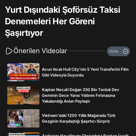
Yurt Dışındaki Şoförsüz Taksi
Denemeleri Her Göreni
Şaşırtıyor
Önerilen Videolar
Gizle
Acun Ilıcalı Hull City’nin 5 Yeni Transferini Film
Gibi Videoyla Duyurdu
Kaptan Necati Doğan 330 Bin Tonluk Dev
Geminin Gece Yarısı Yıldırım Fırtınasına
Yakalandığı Anları Paylaştı
Vietnam'daki 1200 Yıllık Mağarada Türk
Gezginin Karşılaştığı Şaşırtıcı Sürpriz
Arabasını Havalimanı Otoparkına Bırakan İçerik