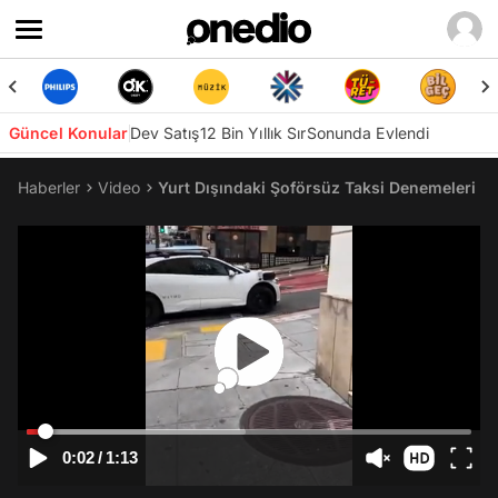
Güncel Konular
Dev Satış
12 Bin Yıllık Sır
Sonunda Evlendi
Haberler
Video
Yurt Dışındaki Şoförsüz Taksi Denemeleri He
0:02
/
1:13