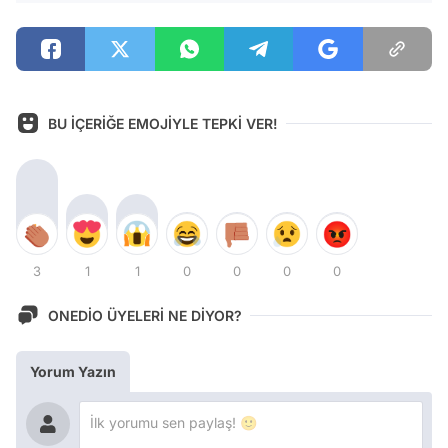
BU İÇERİĞE EMOJİYLE TEPKİ VER!
3
1
1
0
0
0
0
ONEDİO ÜYELERİ NE DİYOR?
Yorum Yazın