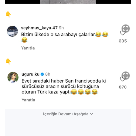
👇
👇
İçeriğin Devamı Aşağıda