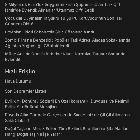
8 Milyonluk Euro'luk Soygunun Firari Şüphelisi Olan Türk Çift,
İzmir'de Evlendi: Almanlar 'Utanmaz Çift' Dedi!
Çocuklar Duymasın'ın Şükrü'sü Şükrü Koruyucu'nun Son Hali
Gündem Oldu!
ultrAslan Lideri Sebahattin Şirin Gözaltına Alındı
Zombi Filmine Benzetildi: Popüler Tatil Adresi Alaçatı Sokaklarında
Ağustos Yoğunluğu Görüntülendi
Müge Anlı'da Ortalığı Birbirine Katan Nazmiye Tutaner Sonunda
Evlendi!
Hızlı Erişim
Hava Durumu
Son Depremler Listesi
Evlilik Yıl Dönümü Sözleri! En Özel Romantik, Duygusal ve Resimli
Evlilik Yıl dönümü Mesajları
Rüyada Altın Görmek: Gerçekler de Saadetiniz de Çil Çil Altınlarda
Saklı Olabilir!
Doğal Taşların Merak Edilen Tüm Etkileri, Enerjileri ve Şifa Alanları:
Hangi Doğal Taş Ne İşe Yarar?