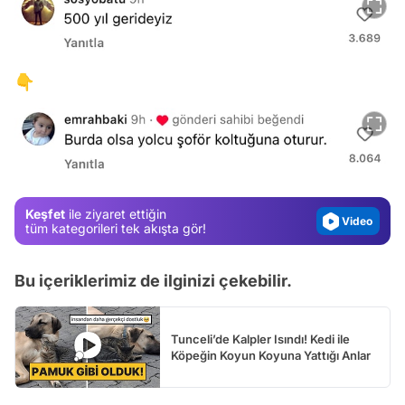
Video
👇
Test
Gündem
Magazin
Video
Keşfet
ile ziyaret ettiğin
Test
tüm kategorileri tek akışta gör!
Bu içeriklerimiz de ilginizi çekebilir.
Tunceli’de Kalpler Isındı! Kedi ile
Köpeğin Koyun Koyuna Yattığı Anlar