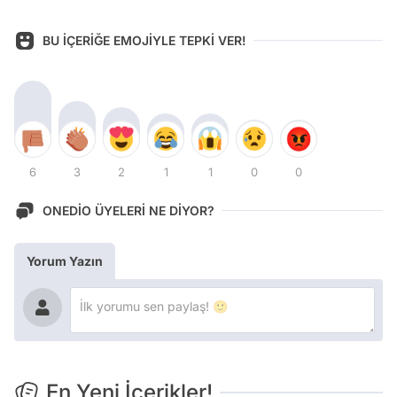
BU İÇERİĞE EMOJİYLE TEPKİ VER!
6
3
2
1
1
0
0
ONEDİO ÜYELERİ NE DİYOR?
Yorum Yazın
En Yeni İçerikler!