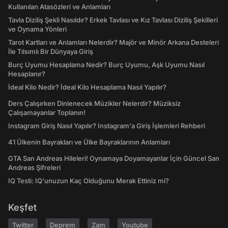
Kullanılan Atasözleri ve Anlamları
Tavla Diziliş Şekli Nasıldır? Erkek Tavlası ve Kız Tavlası Diziliş Şekilleri
ve Oynama Yönleri
Tarot Kartları ve Anlamları Nelerdir? Majör ve Minör Arkana Desteleri
İle Tılsımlı Bir Dünyaya Giriş
Burç Uyumu Hesaplama Nedir? Burç Uyumu, Aşk Uyumu Nasıl
Hesaplanır?
İdeal Kilo Nedir? İdeal Kilo Hesaplama Nasıl Yapılır?
Ders Çalışırken Dinlenecek Müzikler Nelerdir? Müziksiz
Çalışamayanlar Toplanın!
Instagram Giriş Nasıl Yapılır? Instagram'a Giriş İşlemleri Rehberi
41 Ülkenin Bayrakları ve Ülke Bayraklarının Anlamları
GTA San Andreas Hileleri! Oynamaya Doyamayanlar İçin Güncel San
Andreas Şifreleri
IQ Testi: IQ'unuzun Kaç Olduğunu Merak Ettiniz mi?
Keşfet
Twitter
Deprem
Zam
Youtube