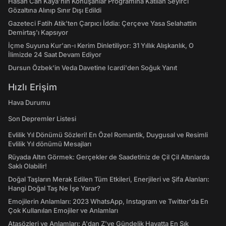
Hasan Can Kaya’nın Konuşanlar Programına Katılan Seyirci
Gözaltına Alınıp Sınır Dışı Edildi
Gazeteci Fatih Atik'ten Çarpıcı İddia: Çerçeve Yasa Selahattin
Demirtaş'ı Kapsıyor
İçme Suyuna Kur'an-ı Kerim Dinletiliyor: 31 Yıllık Alışkanlık, O
İlimizde 24 Saat Devam Ediyor
Dursun Özbek'in Veda Davetine Icardi'den Soğuk Yanıt
Hızlı Erişim
Hava Durumu
Son Depremler Listesi
Evlilik Yıl Dönümü Sözleri! En Özel Romantik, Duygusal ve Resimli
Evlilik Yıl dönümü Mesajları
Rüyada Altın Görmek: Gerçekler de Saadetiniz de Çil Çil Altınlarda
Saklı Olabilir!
Doğal Taşların Merak Edilen Tüm Etkileri, Enerjileri ve Şifa Alanları:
Hangi Doğal Taş Ne İşe Yarar?
Emojilerin Anlamları: 2023 WhatsApp, Instagram ve Twitter'da En
Çok Kullanılan Emojiler ve Anlamları
Atasözleri ve Anlamları: A'dan Z'ye Gündelik Hayatta En Sık