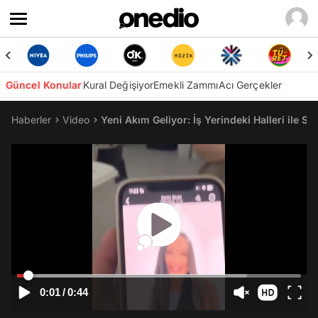
Güncel Konular
Kural Değişiyor
Emekli Zammı
Acı Gerçekler
Haberler
Video
Yeni Akım Geliyor: İş Yerindeki Halleri ile S
0:01
/
0:44