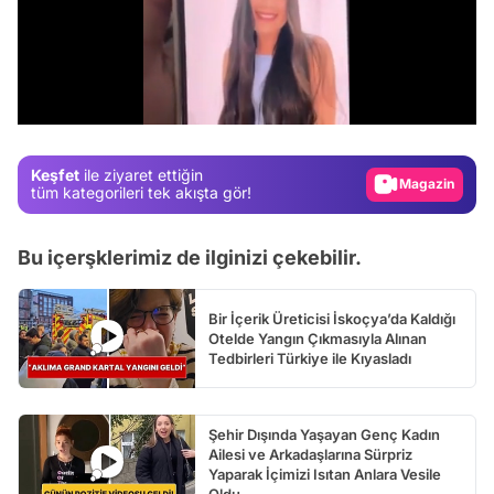
Video
Test
/
Gündem
Magazin
Keşfet
ile ziyaret ettiğin
Video
tüm kategorileri tek akışta gör!
Test
Bu içerşklerimiz de ilginizi çekebilir.
Bir İçerik Üreticisi İskoçya’da Kaldığı
Otelde Yangın Çıkmasıyla Alınan
Tedbirleri Türkiye ile Kıyasladı
Şehir Dışında Yaşayan Genç Kadın
Ailesi ve Arkadaşlarına Sürpriz
Yaparak İçimizi Isıtan Anlara Vesile
Oldu