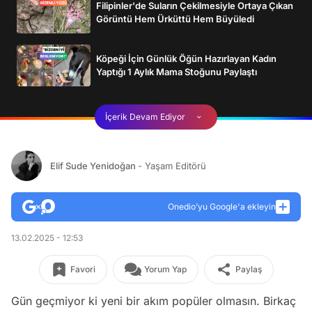
Filipinler'de Suların Çekilmesiyle Ortaya Çıkan
Görüntü Hem Ürküttü Hem Büyüledi
Köpeği İçin Günlük Öğün Hazırlayan Kadın
Yaptığı 1 Aylık Mama Stoğunu Paylaştı
İçerik Devam Ediyor
Elif Sude Yenidoğan
- Yaşam Editörü
Onedio’yu Google'a ekleyin
13.02.2025 - 12:53
Favori
Yorum Yap
Paylaş
Gün geçmiyor ki yeni bir akım popüler olmasın. Birkaç