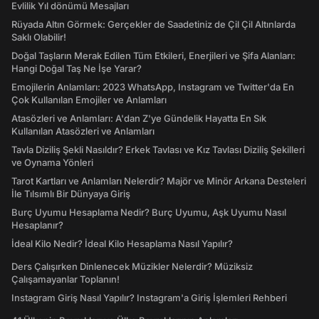
Evlilik Yıl dönümü Mesajları
Rüyada Altın Görmek: Gerçekler de Saadetiniz de Çil Çil Altınlarda
Saklı Olabilir!
Doğal Taşların Merak Edilen Tüm Etkileri, Enerjileri ve Şifa Alanları:
Hangi Doğal Taş Ne İşe Yarar?
Emojilerin Anlamları: 2023 WhatsApp, Instagram ve Twitter'da En
Çok Kullanılan Emojiler ve Anlamları
Atasözleri ve Anlamları: A'dan Z'ye Gündelik Hayatta En Sık
Kullanılan Atasözleri ve Anlamları
Tavla Diziliş Şekli Nasıldır? Erkek Tavlası ve Kız Tavlası Diziliş Şekilleri
ve Oynama Yönleri
Tarot Kartları ve Anlamları Nelerdir? Majör ve Minör Arkana Desteleri
İle Tılsımlı Bir Dünyaya Giriş
Burç Uyumu Hesaplama Nedir? Burç Uyumu, Aşk Uyumu Nasıl
Hesaplanır?
İdeal Kilo Nedir? İdeal Kilo Hesaplama Nasıl Yapılır?
Ders Çalışırken Dinlenecek Müzikler Nelerdir? Müziksiz
Çalışamayanlar Toplanın!
Instagram Giriş Nasıl Yapılır? Instagram'a Giriş İşlemleri Rehberi