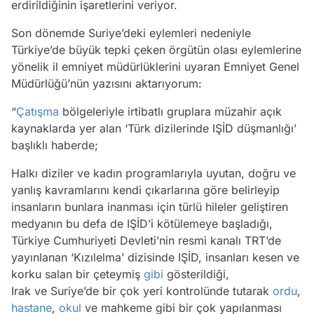
erdirildiğinin işaretlerini veriyor.
Son dönemde Suriye’deki eylemleri nedeniyle
Türkiye’de büyük tepki çeken örgütün olası eylemlerine
yönelik il emniyet müdürlüklerini uyaran Emniyet Genel
Müdürlüğü’nün yazısını aktarıyorum:
“
Çatışma
bölgeleriyle irtibatlı gruplara müzahir açık
kaynaklarda yer alan ‘Türk dizilerinde IŞİD düşmanlığı’
başlıklı haberde;
Halkı diziler ve kadın programlarıyla uyutan, doğru ve
yanlış kavramlarını kendi çıkarlarına göre belirleyip
insanların bunlara inanması için türlü hileler geliştiren
medyanın bu defa de IŞİD’i kötülemeye başladığı,
Türkiye Cumhuriyeti Devleti’nin resmi kanalı TRT’de
yayınlanan ‘Kızılelma’ dizisinde IŞİD, insanları kesen ve
korku salan bir çeteymiş
gibi
gösterildiği,
Irak ve Suriye’de bir çok yeri kontrolünde tutarak
ordu
,
hastane
,
okul
ve mahkeme gibi bir çok yapılanması