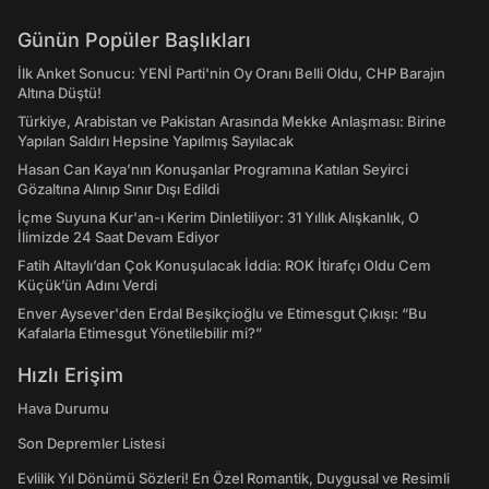
Günün Popüler Başlıkları
İlk Anket Sonucu: YENİ Parti'nin Oy Oranı Belli Oldu, CHP Barajın
Altına Düştü!
Türkiye, Arabistan ve Pakistan Arasında Mekke Anlaşması: Birine
Yapılan Saldırı Hepsine Yapılmış Sayılacak
Hasan Can Kaya’nın Konuşanlar Programına Katılan Seyirci
Gözaltına Alınıp Sınır Dışı Edildi
İçme Suyuna Kur'an-ı Kerim Dinletiliyor: 31 Yıllık Alışkanlık, O
İlimizde 24 Saat Devam Ediyor
Fatih Altaylı’dan Çok Konuşulacak İddia: ROK İtirafçı Oldu Cem
Küçük’ün Adını Verdi
Enver Aysever'den Erdal Beşikçioğlu ve Etimesgut Çıkışı: “Bu
Kafalarla Etimesgut Yönetilebilir mi?”
Hızlı Erişim
Hava Durumu
Son Depremler Listesi
Evlilik Yıl Dönümü Sözleri! En Özel Romantik, Duygusal ve Resimli