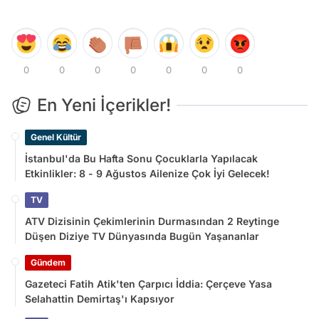
0
0
0
0
0
0
0
En Yeni İçerikler!
Genel Kültür
İstanbul'da Bu Hafta Sonu Çocuklarla Yapılacak
Etkinlikler: 8 - 9 Ağustos Ailenize Çok İyi Gelecek!
TV
ATV Dizisinin Çekimlerinin Durmasından 2 Reytinge
Düşen Diziye TV Dünyasında Bugün Yaşananlar
Gündem
Gazeteci Fatih Atik'ten Çarpıcı İddia: Çerçeve Yasa
Selahattin Demirtaş'ı Kapsıyor