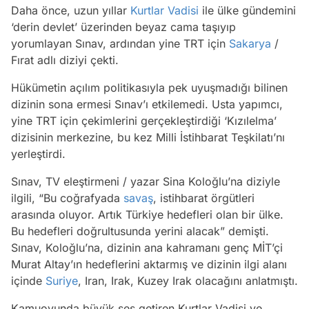
Daha önce, uzun yıllar
Kurtlar Vadisi
ile ülke gündemini
‘derin devlet’ üzerinden beyaz cama taşıyıp
yorumlayan Sınav, ardından yine TRT için
Sakarya
/
Fırat adlı diziyi çekti.
Hükümetin açılım politikasıyla pek uyuşmadığı bilinen
dizinin sona ermesi Sınav’ı etkilemedi. Usta yapımcı,
yine TRT için çekimlerini gerçekleştirdiği ‘Kızılelma’
dizisinin merkezine, bu kez Milli İstihbarat Teşkilatı’nı
yerleştirdi.
Sınav, TV eleştirmeni / yazar Sina Koloğlu’na diziyle
ilgili, “Bu coğrafyada
savaş
, istihbarat örgütleri
arasında oluyor. Artık Türkiye hedefleri olan bir ülke.
Bu hedefleri doğrultusunda yerini alacak” demişti.
Sınav, Koloğlu’na, dizinin ana kahramanı genç MİT’çi
Murat Altay’ın hedeflerini aktarmış ve dizinin ilgi alanı
içinde
Suriye
, Iran, Irak, Kuzey Irak olacağını anlatmıştı.
Kamuoyunda büyük ses getiren Kurtlar Vadisi ve