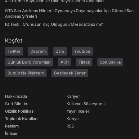
41 Ülkenin Bayrakları ve Ülke Bayraklarının Anlamları
GTA San Andreas Hileleri! Oynamaya Doyamayanlar İçin Güncel San
Andreas Şifreleri
IQ Testi: IQ'unuzun Kaç Olduğunu Merak Ettiniz mi?
Keşfet
Twitter
Deprem
Zam
Youtube
Günlük Burç Yorumları
A101
Tiktok
Son Dakika
Bugün Ne Pişirsem
Gezilecek Yerler
Hakkımızda
Kariyer
Geri Bildirim
Kullanıcı Sözleşmesi
Gizlilik Politikası
Yayın İlkeleri
Topluluk Kuralları
Künye
Reklam
RSS
İletişim