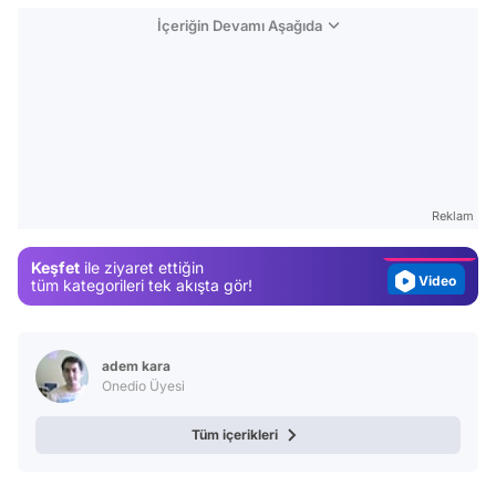
İçeriğin Devamı Aşağıda
Video
Test
Gündem
Reklam
Magazin
Keşfet
ile ziyaret ettiğin
Video
tüm kategorileri tek akışta gör!
Test
adem kara
Onedio Üyesi
Tüm içerikleri