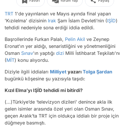
Favori
Yorum Yap
Paylaş
TRT
1'de yayınlanan ve Mayıs ayında final yapan
'Kızılelma' dizisinin
Irak
Şam İslam Devleti’nin (
IŞİD
)
tehdidi nedeniyle sona erdiği iddia edildi.
Başrollerinde Furkan Palalı,
Pelin Akil
ve Zeynep
Eronat'ın yer aldığı, senaristliğini ve yönetmenliğini
Osman
Sınav
'ın yaptığı
dizi
Milli İstihbarat Teşkilatı'nı
(
MİT
) konu alıyordu.
Diziyle ilgili iddiaları
Milliyet
yazarı
Tolga Şardan
bugünkü köşesine şu yazısıyla taşıdı:
Kızıl Elma’yı IŞİD tehdidi mi bitirdi?
(...)Türkiye’de ‘televizyon dizileri’ denince akla ilk
gelen isimler arasında özel yeri olan Osman Sınav,
geçen Aralık’ta TRT için oldukça iddialı bir proje için
düğmeye basmıştı.