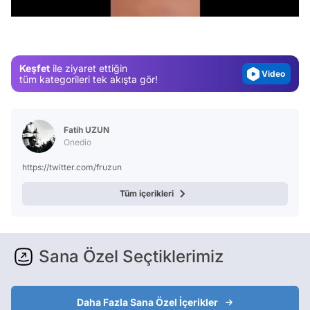
Gündem
Magazin
Video
Keşfet
ile ziyaret ettiğin
tüm kategorileri tek akışta gör!
Test
Fatih UZUN
Onedio
https://twitter.com/fruzun
Tüm içerikleri
Sana Özel Seçtiklerimiz
Daha Fazla Sana Özel İçerikler