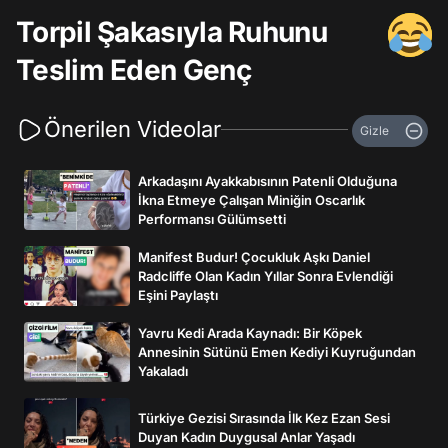
Torpil Şakasıyla Ruhunu
Teslim Eden Genç
Önerilen Videolar
Gizle
Arkadaşını Ayakkabısının Patenli Olduğuna
İkna Etmeye Çalışan Miniğin Oscarlık
Performansı Gülümsetti
Manifest Budur! Çocukluk Aşkı Daniel
Radcliffe Olan Kadın Yıllar Sonra Evlendiği
Eşini Paylaştı
Yavru Kedi Arada Kaynadı: Bir Köpek
Annesinin Sütünü Emen Kediyi Kuyruğundan
Yakaladı
Türkiye Gezisi Sırasında İlk Kez Ezan Sesi
Duyan Kadın Duygusal Anlar Yaşadı