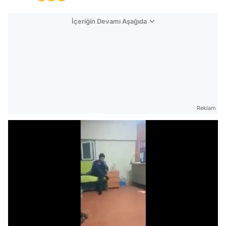
İçeriğin Devamı Aşağıda
Reklam
Video
Test
/