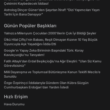
Çekimini Kaybedecek İddiası!
Astrolog Dinçer Güner'den Şaşırtan İtiraf! "Dizi Yapımcıları Yayın
Tarihi İçin Bana Danışıyor"
Günün Popüler Başlıkları
Yalnızca Milenyum Çocukları 2000'lilerin Çok İyi Bildiği Şeyler
Ülkü Hilal Çiftçi'nin Babası, Reşit Olmayan Kızının 10 Yaş Büyük
Oyuncuyla Aşk Yaşadığını İddia Etti
Google'ın Yapay Zeka Biriminin Başındaki Türk: Koray
Kavukçuoğlu'nu Tanıyalım!
Fatih Altaylı'dan Erdal Beşikçioğlu'na Ağır Eleştiri: "Ulan Siz Kamu
Görevlisisiniz"
Milli Dayanışma ve Toplumsal Bütünleşme Kanun Teklifi Meclis’e
Sunuldu
Özge Özpirinçci İddialarıyla Gündem Olan Kübra Süzgün
Cumhurbaşkanı Erdoğan'dan Yardım İstedi
Hızlı Erişim
Hava Durumu