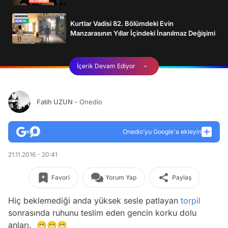
Kurtlar Vadisi 82. Bölümdeki Evin
Manzarasının Yıllar İçindeki İnanılmaz Değişimi
İçerik Devam Ediyor
Fatih UZUN
- Onedio
Onedio’yu Google'a ekleyin
21.11.2016 - 20:41
Favori
Yorum Yap
Paylaş
Hiç beklemediği anda yüksek sesle patlayan
torpil
sonrasında ruhunu teslim eden gencin korku dolu
anları. 😁😁😁