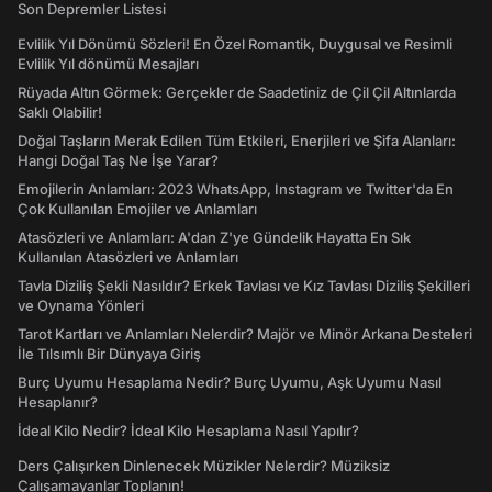
Son Depremler Listesi
Evlilik Yıl Dönümü Sözleri! En Özel Romantik, Duygusal ve Resimli
Evlilik Yıl dönümü Mesajları
Rüyada Altın Görmek: Gerçekler de Saadetiniz de Çil Çil Altınlarda
Saklı Olabilir!
Doğal Taşların Merak Edilen Tüm Etkileri, Enerjileri ve Şifa Alanları:
Hangi Doğal Taş Ne İşe Yarar?
Emojilerin Anlamları: 2023 WhatsApp, Instagram ve Twitter'da En
Çok Kullanılan Emojiler ve Anlamları
Atasözleri ve Anlamları: A'dan Z'ye Gündelik Hayatta En Sık
Kullanılan Atasözleri ve Anlamları
Tavla Diziliş Şekli Nasıldır? Erkek Tavlası ve Kız Tavlası Diziliş Şekilleri
ve Oynama Yönleri
Tarot Kartları ve Anlamları Nelerdir? Majör ve Minör Arkana Desteleri
İle Tılsımlı Bir Dünyaya Giriş
Burç Uyumu Hesaplama Nedir? Burç Uyumu, Aşk Uyumu Nasıl
Hesaplanır?
İdeal Kilo Nedir? İdeal Kilo Hesaplama Nasıl Yapılır?
Ders Çalışırken Dinlenecek Müzikler Nelerdir? Müziksiz
Çalışamayanlar Toplanın!