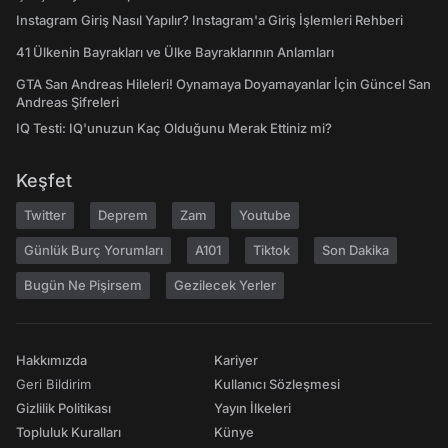
Instagram Giriş Nasıl Yapılır? Instagram'a Giriş İşlemleri Rehberi
41 Ülkenin Bayrakları ve Ülke Bayraklarının Anlamları
GTA San Andreas Hileleri! Oynamaya Doyamayanlar İçin Güncel San
Andreas Şifreleri
IQ Testi: IQ'unuzun Kaç Olduğunu Merak Ettiniz mi?
Keşfet
Twitter
Deprem
Zam
Youtube
Günlük Burç Yorumları
A101
Tiktok
Son Dakika
Bugün Ne Pişirsem
Gezilecek Yerler
Hakkımızda
Kariyer
Geri Bildirim
Kullanıcı Sözleşmesi
Gizlilik Politikası
Yayın İlkeleri
Topluluk Kuralları
Künye