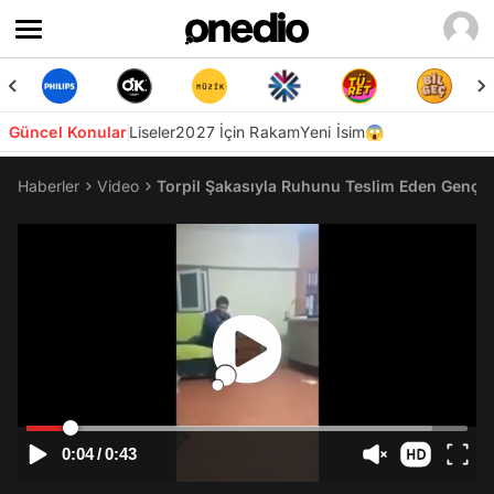
Güncel Konular
Liseler
2027 İçin Rakam
Yeni İsim😱
Haberler
Video
Torpil Şakasıyla Ruhunu Teslim Eden Genç
0:04
/
0:43