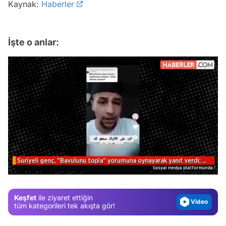
Kaynak:
Haberler
İşte o anlar:
Video
Test
Gündem
/
Magazin
Video
Keşfet
ile ziyaret ettiğin
tüm kategorileri tek akışta gör!
Test