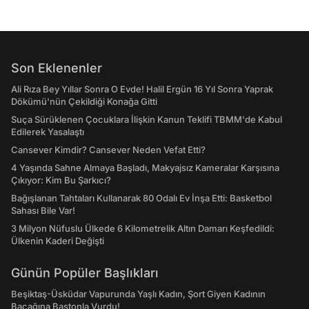
Son Eklenenler
Ali Rıza Bey Yıllar Sonra O Evde! Halil Ergün 16 Yıl Sonra Yaprak
Dökümü'nün Çekildiği Konağa Gitti
Suça Sürüklenen Çocuklara İlişkin Kanun Teklifi TBMM'de Kabul
Edilerek Yasalaştı
Cansever Kimdir? Cansever Neden Vefat Etti?
4 Yaşında Sahne Almaya Başladı, Makyajsız Kameralar Karşısına
Çıkıyor: Kim Bu Şarkıcı?
Bağışlanan Tahtaları Kullanarak 80 Odalı Ev İnşa Etti: Basketbol
Sahası Bile Var!
3 Milyon Nüfuslu Ülkede 6 Kilometrelik Altın Damarı Keşfedildi:
Ülkenin Kaderi Değişti
Günün Popüler Başlıkları
Beşiktaş-Üsküdar Vapurunda Yaşlı Kadın, Şort Giyen Kadının
Bacağına Bastonla Vurdu!