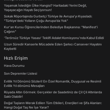
Yaşamak İstediğin Ülke Hangisi? Haritadaki Yerini Değil,
Yaşayacağın Hayatı Seçiyorsun!
Sokak Röportajında Gurbetçi Türkiye ile Avrupa'yı Kıyasladı:
"Türkiye’deki Yolların Çoğu Avrupa’da Yok"
Kur'an Kursu Öğrencilerinden Belediye Başkanına: "Manifest’i
Çağırın"
‘Terörsüz Türkiye Yasası’ Teklifi Adalet Komisyonu'nda Kabul Edildi
Uzun Süredir Kanserle Mücadele Eden Şarkıcı Cansever Hayatını
Kaybetti
Hızlı Erişim
Hava Durumu
Son Depremler Listesi
Evlilik Yıl Dönümü Sözleri! En Özel Romantik, Duygusal ve Resimli
Evlilik Yıl dönümü Mesajları
Rüyada Altın Görmek: Gerçekler de Saadetiniz de Çil Çil Altınlarda
Saklı Olabilir!
Doğal Taşların Merak Edilen Tüm Etkileri, Enerjileri ve Şifa Alanları:
Hangi Doğal Taş Ne İşe Yarar?