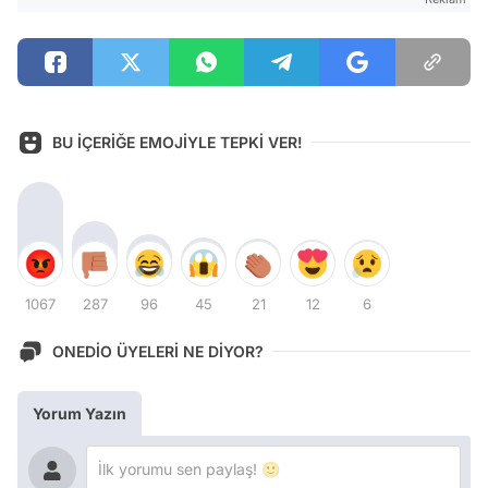
BU İÇERİĞE EMOJİYLE TEPKİ VER!
1067
287
96
45
21
12
6
ONEDİO ÜYELERİ NE DİYOR?
Yorum Yazın