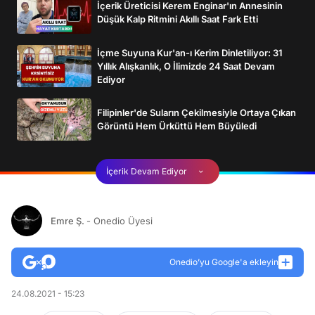
İçerik Üreticisi Kerem Enginar'ın Annesinin
Düşük Kalp Ritmini Akıllı Saat Fark Etti
İçme Suyuna Kur'an-ı Kerim Dinletiliyor: 31
Yıllık Alışkanlık, O İlimizde 24 Saat Devam
Ediyor
Filipinler'de Suların Çekilmesiyle Ortaya Çıkan
Görüntü Hem Ürküttü Hem Büyüledi
İçerik Devam Ediyor
Emre Ş.
- Onedio Üyesi
Onedio’yu Google'a ekleyin
24.08.2021 - 15:23