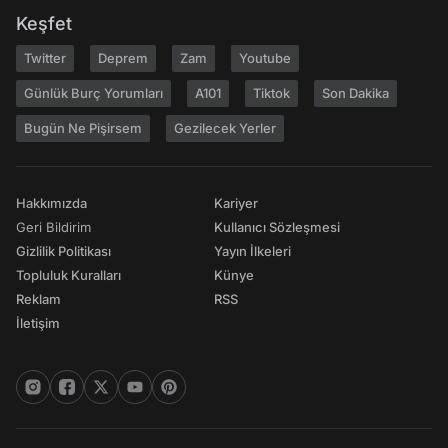
Keşfet
Twitter
Deprem
Zam
Youtube
Günlük Burç Yorumları
A101
Tiktok
Son Dakika
Bugün Ne Pişirsem
Gezilecek Yerler
Hakkımızda
Kariyer
Geri Bildirim
Kullanıcı Sözleşmesi
Gizlilik Politikası
Yayın İlkeleri
Topluluk Kuralları
Künye
Reklam
RSS
İletişim