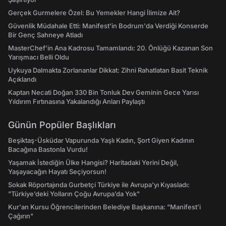
Gerçek Gurmelere Özel: Bu Yemekler Hangi İlimize Ait?
Güvenlik Müdahale Etti: Manifest'in Bodrum'da Verdiği Konserde
Bir Genç Sahneye Atladı
MasterChef’in Ana Kadrosu Tamamlandı: 20. Önlüğü Kazanan Son
Yarışmacı Belli Oldu
Uykuya Dalmakta Zorlananlar Dikkat: Zihni Rahatlatan Basit Teknik
Açıklandı
Kaptan Necati Doğan 330 Bin Tonluk Dev Geminin Gece Yarısı
Yıldırım Fırtınasına Yakalandığı Anları Paylaştı
Günün Popüler Başlıkları
Beşiktaş-Üsküdar Vapurunda Yaşlı Kadın, Şort Giyen Kadının
Bacağına Bastonla Vurdu!
Yaşamak İstediğin Ülke Hangisi? Haritadaki Yerini Değil,
Yaşayacağın Hayatı Seçiyorsun!
Sokak Röportajında Gurbetçi Türkiye ile Avrupa'yı Kıyasladı:
"Türkiye’deki Yolların Çoğu Avrupa’da Yok"
Kur'an Kursu Öğrencilerinden Belediye Başkanına: "Manifest’i
Çağırın"