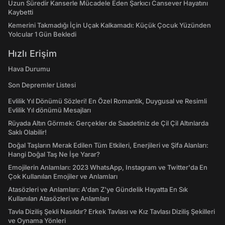
Uzun Süredir Kanserle Mücadele Eden Şarkıcı Cansever Hayatını
Kaybetti
Kemerini Takmadığı İçin Uçak Kalkamadı: Küçük Çocuk Yüzünden
Yolcular 1 Gün Bekledi
Hızlı Erişim
Hava Durumu
Son Depremler Listesi
Evlilik Yıl Dönümü Sözleri! En Özel Romantik, Duygusal ve Resimli
Evlilik Yıl dönümü Mesajları
Rüyada Altın Görmek: Gerçekler de Saadetiniz de Çil Çil Altınlarda
Saklı Olabilir!
Doğal Taşların Merak Edilen Tüm Etkileri, Enerjileri ve Şifa Alanları:
Hangi Doğal Taş Ne İşe Yarar?
Emojilerin Anlamları: 2023 WhatsApp, Instagram ve Twitter'da En
Çok Kullanılan Emojiler ve Anlamları
Atasözleri ve Anlamları: A'dan Z'ye Gündelik Hayatta En Sık
Kullanılan Atasözleri ve Anlamları
Tavla Diziliş Şekli Nasıldır? Erkek Tavlası ve Kız Tavlası Diziliş Şekilleri
ve Oynama Yönleri