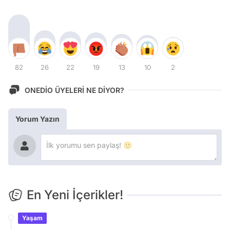
82
26
22
19
13
10
2
ONEDİO ÜYELERİ NE DİYOR?
Yorum Yazın
En Yeni İçerikler!
Yaşam