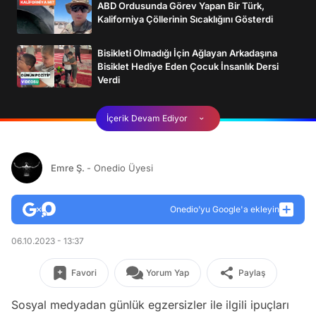
ABD Ordusunda Görev Yapan Bir Türk,
Kaliforniya Çöllerinin Sıcaklığını Gösterdi
Bisikleti Olmadığı İçin Ağlayan Arkadaşına
Bisiklet Hediye Eden Çocuk İnsanlık Dersi
Verdi
İçerik Devam Ediyor
Emre Ş.
- Onedio Üyesi
Onedio’yu Google'a ekleyin
06.10.2023 - 13:37
Favori
Yorum Yap
Paylaş
Sosyal medyadan günlük egzersizler ile ilgili ipuçları