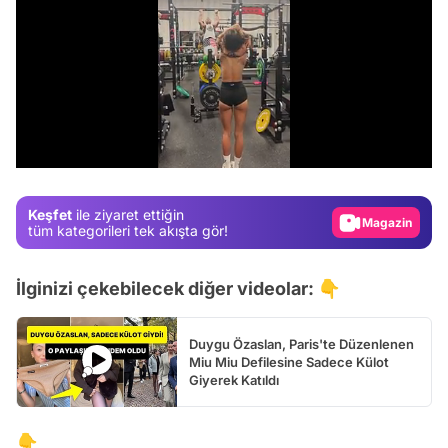
Video
Test
/
Gündem
Magazin
Keşfet
ile ziyaret ettiğin
tüm kategorileri tek akışta gör!
Video
Test
İlginizi çekebilecek diğer videolar: 👇
Duygu Özaslan, Paris'te Düzenlenen
Miu Miu Defilesine Sadece Külot
Giyerek Katıldı
👇