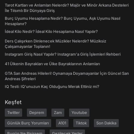
Tarot Kartları ve Anlamları Nelerdir? Majör ve Minör Arkana Desteleri
İle Tılsımlı Bir Dünyaya Giriş
Burç Uyumu Hesaplama Nedir? Burç Uyumu, Aşk Uyumu Nasıl
Hesaplanır?
İdeal Kilo Nedir? İdeal Kilo Hesaplama Nasıl Yapılır?
Ders Çalışırken Dinlenecek Müzikler Nelerdir? Müziksiz
Çalışamayanlar Toplanın!
Instagram Giriş Nasıl Yapılır? Instagram'a Giriş İşlemleri Rehberi
41 Ülkenin Bayrakları ve Ülke Bayraklarının Anlamları
GTA San Andreas Hileleri! Oynamaya Doyamayanlar İçin Güncel San
Andreas Şifreleri
IQ Testi: IQ'unuzun Kaç Olduğunu Merak Ettiniz mi?
Keşfet
Twitter
Deprem
Zam
Youtube
Günlük Burç Yorumları
A101
Tiktok
Son Dakika
Bugün Ne Pişirsem
Gezilecek Yerler