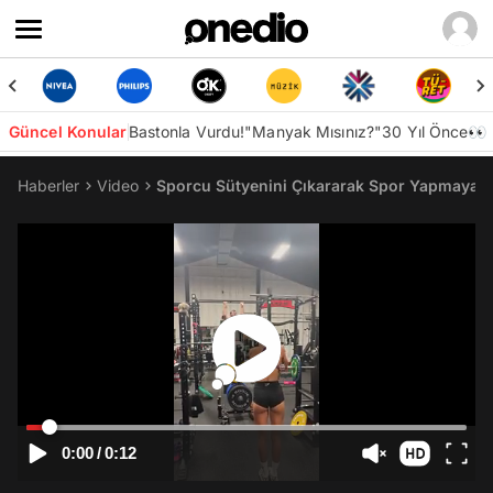
Güncel Konular
Bastonla Vurdu!
"Manyak Mısınız?"
30 Yıl Önce👀
Haberler
Video
Sporcu Sütyenini Çıkararak Spor Yapmaya D
0:00
/
0:12