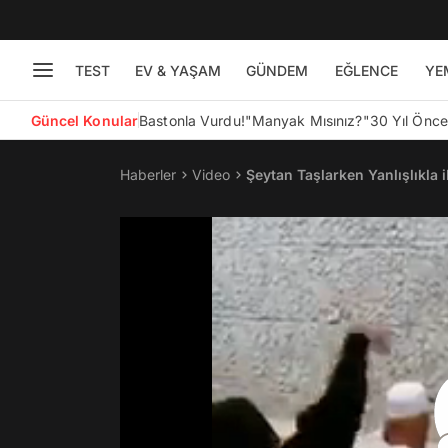
TEST
EV & YAŞAM
GÜNDEM
EĞLENCE
YE
Güncel Konular
Bastonla Vurdu!
"Manyak Mısınız?"
30 Yıl Önc
Haberler
Video
Şeytan Taşlarken Yanlışlıkla