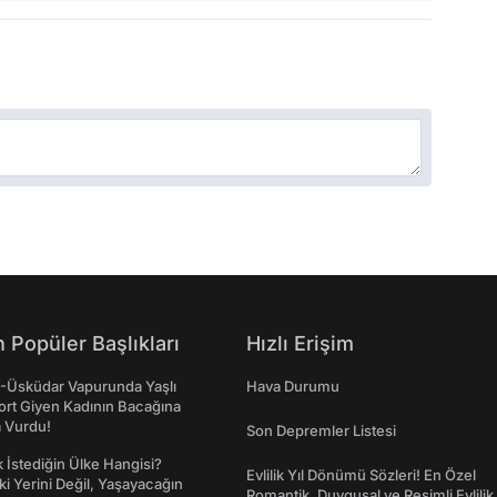
 Popüler Başlıkları
Hızlı Erişim
ş-Üsküdar Vapurunda Yaşlı
Hava Durumu
ort Giyen Kadının Bacağına
a Vurdu!
Son Depremler Listesi
İstediğin Ülke Hangisi?
Evlilik Yıl Dönümü Sözleri! En Özel
ki Yerini Değil, Yaşayacağın
Romantik, Duygusal ve Resimli Evlilik 