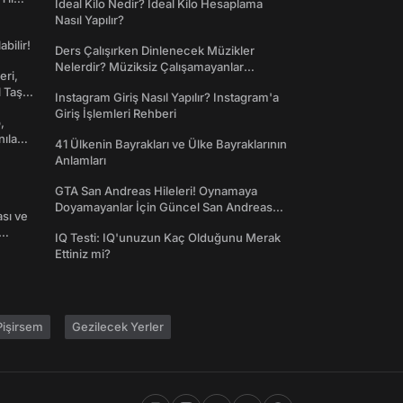
İdeal Kilo Nedir? İdeal Kilo Hesaplama
Nasıl Yapılır?
abilir!
Ders Çalışırken Dinlenecek Müzikler
Nelerdir? Müziksiz Çalışamayanlar
eri,
Toplanın!
l Taş
Instagram Giriş Nasıl Yapılır? Instagram'a
Giriş İşlemleri Rehberi
,
nılan
41 Ülkenin Bayrakları ve Ülke Bayraklarının
Anlamları
GTA San Andreas Hileleri! Oynamaya
Doyamayanlar İçin Güncel San Andreas
ası ve
Şifreleri
IQ Testi: IQ'unuzun Kaç Olduğunu Merak
Ettiniz mi?
işirsem
Gezilecek Yerler