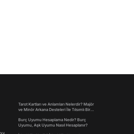
Tarot Kartları ve Anlamları Nelerdir? Majör
ve Minör Arkana Desteleri İle Tılsımlı Bir
Dünyaya Giriş
Burç Uyumu Hesaplama Nedir? Burç
Uyumu, Aşk Uyumu Nasıl Hesaplanır?
Yıl