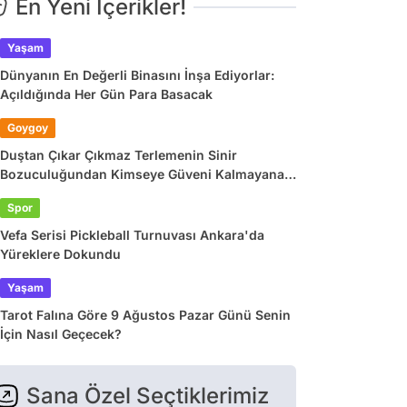
En Yeni İçerikler!
Yaşam
Dünyanın En Değerli Binasını İnşa Ediyorlar:
Açıldığında Her Gün Para Basacak
Goygoy
Duştan Çıkar Çıkmaz Terlemenin Sinir
Bozuculuğundan Kimseye Güveni Kalmayana
Son 24 Saatin Viral Tweetleri
Spor
Vefa Serisi Pickleball Turnuvası Ankara'da
Yüreklere Dokundu
Yaşam
Tarot Falına Göre 9 Ağustos Pazar Günü Senin
İçin Nasıl Geçecek?
Sana Özel Seçtiklerimiz