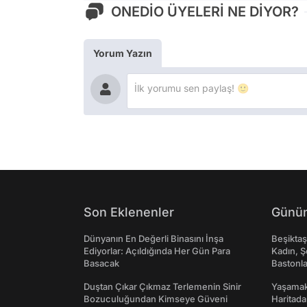
ONEDİO ÜYELERİ NE DİYOR?
Yorum Yazın
Son Eklenenler
Günün
Dünyanın En Değerli Binasını İnşa
Beşikta
Ediyorlar: Açıldığında Her Gün Para
Kadın, Ş
Basacak
Bastonl
Duştan Çıkar Çıkmaz Terlemenin Sinir
Yaşamak 
Bozuculuğundan Kimseye Güveni
Haritada