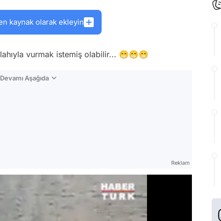
en kaynak olarak ekleyin
lahıyla vurmak istemiş olabilir... 😁😁😁
n Devamı Aşağıda
Reklam