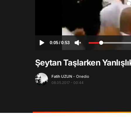
0:05
/
0:53
Şeytan Taşlarken Yanlışlı
Fatih UZUN
- Onedio
08.05.2017 - 00:44