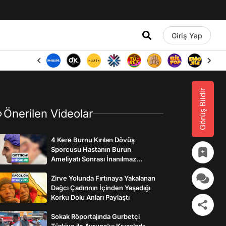
Giriş Yap
Görüş Bildir
Önerilen Videolar
4 Kere Burnu Kırılan Dövüş
Sporcusu Hastanın Burun
Ameliyatı Sonrası İnanılmaz
Değişimi
Zirve Yolunda Fırtınaya Yakalanan
Dağcı Çadırının İçinden Yaşadığı
Korku Dolu Anları Paylaştı
Sokak Röportajında Gurbetçi
Türkiye ile Avrupa'yı Kıyasladı: