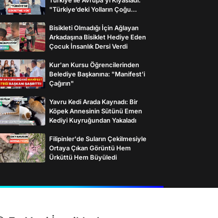
"Türkiye’deki Yolların Çoğu
Avrupa’da Yok"
Bisikleti Olmadığı İçin Ağlayan
Arkadaşına Bisiklet Hediye Eden
Çocuk İnsanlık Dersi Verdi
Kur'an Kursu Öğrencilerinden
Belediye Başkanına: "Manifest’i
Çağırın"
Yavru Kedi Arada Kaynadı: Bir
Köpek Annesinin Sütünü Emen
Kediyi Kuyruğundan Yakaladı
Filipinler'de Suların Çekilmesiyle
Ortaya Çıkan Görüntü Hem
Ürküttü Hem Büyüledi