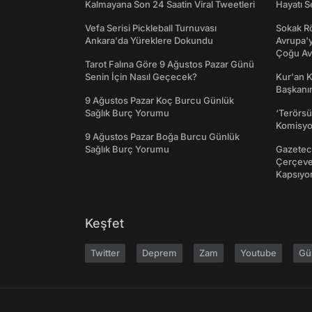
Kalmayana Son 24 Saatin Viral Tweetleri
Hayatı S
Vefa Serisi Pickleball Turnuvası
Sokak Rö
Ankara'da Yüreklere Dokundu
Avrupa'y
Çoğu Av
Tarot Falına Göre 9 Ağustos Pazar Günü
Senin İçin Nasıl Geçecek?
Kur'an 
Başkanın
9 Ağustos Pazar Koç Burcu Günlük
Sağlık Burç Yorumu
‘Terörsü
Komisyo
9 Ağustos Pazar Boğa Burcu Günlük
Sağlık Burç Yorumu
Gazeteci
Çerçeve 
Kapsıyo
Keşfet
Twitter
Deprem
Zam
Youtube
Gü