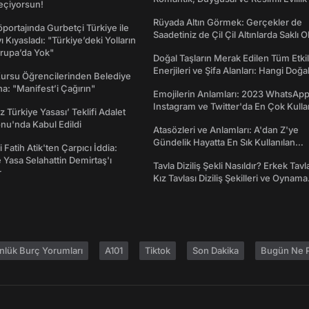
eçiyorsun!
dönümü Mesajları
Rüyada Altın Görmek: Gerçekler de
portajında Gurbetçi Türkiye ile
Saadetiniz de Çil Çil Altınlarda Saklı Ol
ı Kıyasladı: "Türkiye’deki Yolların
rupa’da Yok"
Doğal Taşların Merak Edilen Tüm Etkil
Enerjileri ve Şifa Alanları: Hangi Doğa
Kursu Öğrencilerinden Belediye
Ne İşe Yarar?
a: "Manifest’i Çağırın"
Emojilerin Anlamları: 2023 WhatsApp
Instagram ve Twitter'da En Çok Kulla
z Türkiye Yasası’ Teklifi Adalet
Emojiler ve Anlamları
nu'nda Kabul Edildi
Atasözleri ve Anlamları: A'dan Z'ye
Gündelik Hayatta En Sık Kullanılan
 Fatih Atik'ten Çarpıcı İddia:
Atasözleri ve Anlamları
Yasa Selahattin Demirtaş'ı
Tavla Diziliş Şekli Nasıldır? Erkek Tavl
r
Kız Tavlası Diziliş Şekilleri ve Oynama
Yönleri
nlük Burç Yorumları
A101
Tiktok
Son Dakika
Bugün Ne P