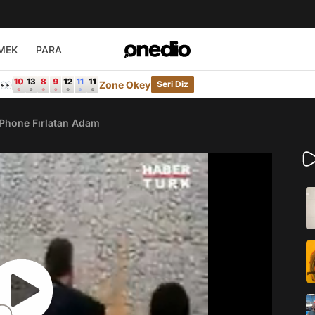
MEK
PARA
e👀
Zone Okey
Seri Diz
 iPhone Fırlatan Adam