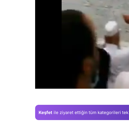
/
Keşfet
ile ziyaret ettiğin
tüm kategorileri tek