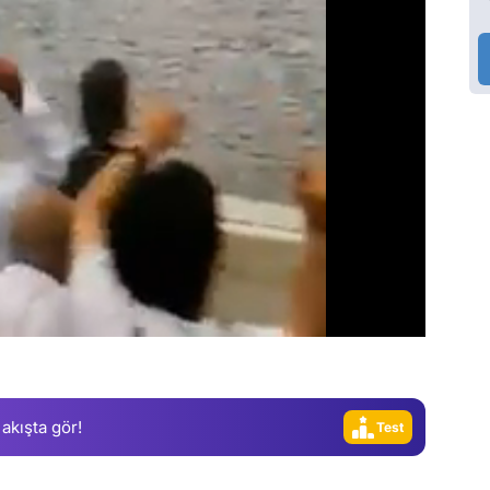
Video
Test
 akışta gör!
Gündem
Magazin