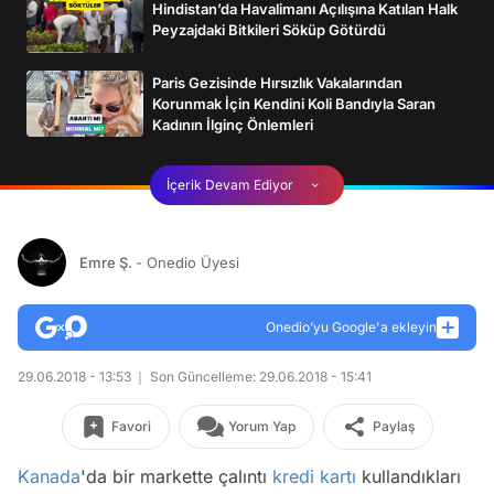
Hindistan’da Havalimanı Açılışına Katılan Halk
Peyzajdaki Bitkileri Söküp Götürdü
Paris Gezisinde Hırsızlık Vakalarından
Korunmak İçin Kendini Koli Bandıyla Saran
Kadının İlginç Önlemleri
İçerik Devam Ediyor
Emre Ş.
- Onedio Üyesi
Onedio’yu Google'a ekleyin
29.06.2018 - 13:53
Son Güncelleme: 29.06.2018 - 15:41
Favori
Yorum Yap
Paylaş
Kanada
'da bir markette çalıntı
kredi kartı
kullandıkları