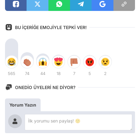
BU İÇERİĞE EMOJİYLE TEPKİ VER!
565
74
44
18
7
5
2
ONEDİO ÜYELERİ NE DİYOR?
Yorum Yazın