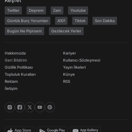
Keşfet
Twitter
Deprem
Zam
Youtube
Günlük Burç Yorumları
A101
Tiktok
Son Dakika
Bugün Ne Pişirsem
Gezilecek Yerler
Hakkımızda
Kariyer
Geri Bildirim
Kullanıcı Sözleşmesi
Gizlilik Politikası
Yayın İlkeleri
Topluluk Kuralları
Künye
Reklam
RSS
İletişim