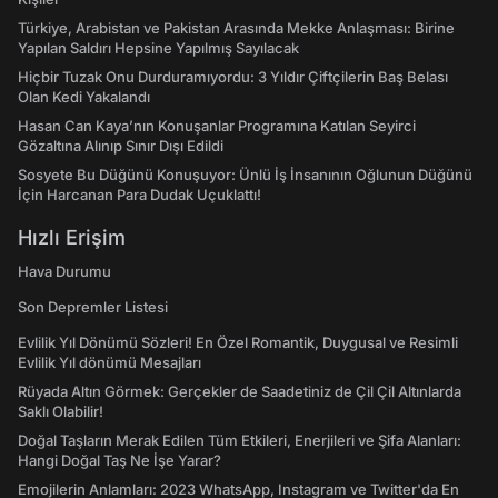
Türkiye, Arabistan ve Pakistan Arasında Mekke Anlaşması: Birine
Yapılan Saldırı Hepsine Yapılmış Sayılacak
Hiçbir Tuzak Onu Durduramıyordu: 3 Yıldır Çiftçilerin Baş Belası
Olan Kedi Yakalandı
Hasan Can Kaya’nın Konuşanlar Programına Katılan Seyirci
Gözaltına Alınıp Sınır Dışı Edildi
Sosyete Bu Düğünü Konuşuyor: Ünlü İş İnsanının Oğlunun Düğünü
İçin Harcanan Para Dudak Uçuklattı!
Hızlı Erişim
Hava Durumu
Son Depremler Listesi
Evlilik Yıl Dönümü Sözleri! En Özel Romantik, Duygusal ve Resimli
Evlilik Yıl dönümü Mesajları
Rüyada Altın Görmek: Gerçekler de Saadetiniz de Çil Çil Altınlarda
Saklı Olabilir!
Doğal Taşların Merak Edilen Tüm Etkileri, Enerjileri ve Şifa Alanları:
Hangi Doğal Taş Ne İşe Yarar?
Emojilerin Anlamları: 2023 WhatsApp, Instagram ve Twitter'da En