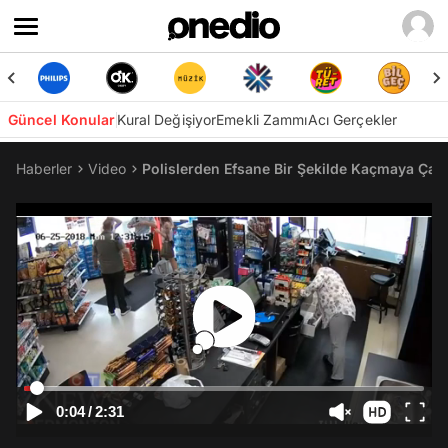
Güncel Konular
Kural Değişiyor
Emekli Zammı
Acı Gerçekler
Haberler
Video
Polislerden Efsane Bir Şekilde Kaçmaya Çalı
0:04
/
2:31