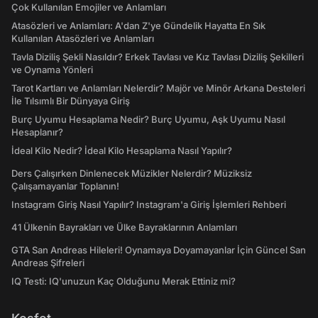
Çok Kullanılan Emojiler ve Anlamları
Atasözleri ve Anlamları: A'dan Z'ye Gündelik Hayatta En Sık
Kullanılan Atasözleri ve Anlamları
Tavla Diziliş Şekli Nasıldır? Erkek Tavlası ve Kız Tavlası Diziliş Şekilleri
ve Oynama Yönleri
Tarot Kartları ve Anlamları Nelerdir? Majör ve Minör Arkana Desteleri
İle Tılsımlı Bir Dünyaya Giriş
Burç Uyumu Hesaplama Nedir? Burç Uyumu, Aşk Uyumu Nasıl
Hesaplanır?
İdeal Kilo Nedir? İdeal Kilo Hesaplama Nasıl Yapılır?
Ders Çalışırken Dinlenecek Müzikler Nelerdir? Müziksiz
Çalışamayanlar Toplanın!
Instagram Giriş Nasıl Yapılır? Instagram'a Giriş İşlemleri Rehberi
41 Ülkenin Bayrakları ve Ülke Bayraklarının Anlamları
GTA San Andreas Hileleri! Oynamaya Doyamayanlar İçin Güncel San
Andreas Şifreleri
IQ Testi: IQ'unuzun Kaç Olduğunu Merak Ettiniz mi?