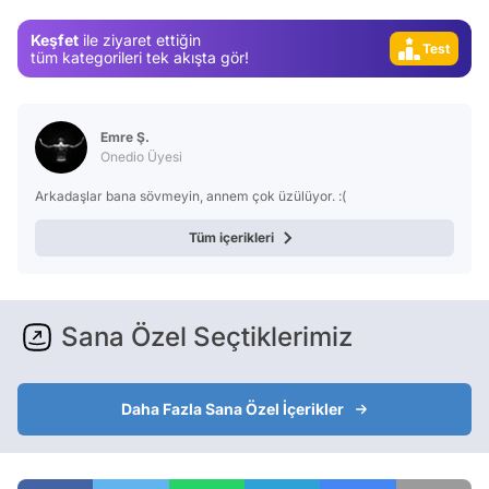
Video
Keşfet
ile ziyaret ettiğin
Test
tüm kategorileri tek akışta gör!
Emre Ş.
Onedio Üyesi
Arkadaşlar bana sövmeyin, annem çok üzülüyor. :(
Tüm içerikleri
Sana Özel Seçtiklerimiz
Daha Fazla Sana Özel İçerikler