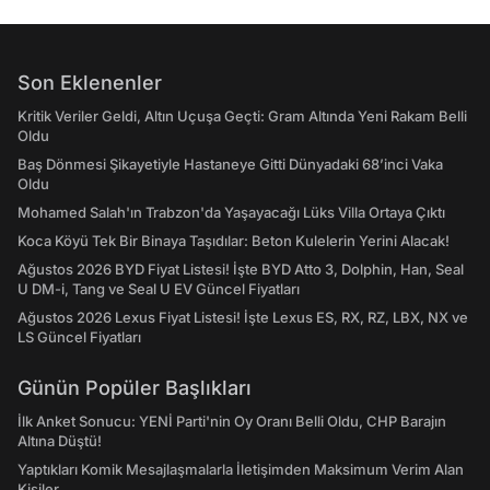
Son Eklenenler
Kritik Veriler Geldi, Altın Uçuşa Geçti: Gram Altında Yeni Rakam Belli
Oldu
Baş Dönmesi Şikayetiyle Hastaneye Gitti Dünyadaki 68’inci Vaka
Oldu
Mohamed Salah'ın Trabzon'da Yaşayacağı Lüks Villa Ortaya Çıktı
Koca Köyü Tek Bir Binaya Taşıdılar: Beton Kulelerin Yerini Alacak!
Ağustos 2026 BYD Fiyat Listesi! İşte BYD Atto 3, Dolphin, Han, Seal
U DM-i, Tang ve Seal U EV Güncel Fiyatları
Ağustos 2026 Lexus Fiyat Listesi! İşte Lexus ES, RX, RZ, LBX, NX ve
LS Güncel Fiyatları
Günün Popüler Başlıkları
İlk Anket Sonucu: YENİ Parti'nin Oy Oranı Belli Oldu, CHP Barajın
Altına Düştü!
Yaptıkları Komik Mesajlaşmalarla İletişimden Maksimum Verim Alan
Kişiler