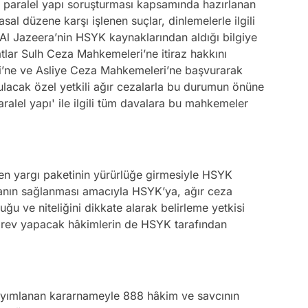
e paralel yapı soruşturması kapsamında hazırlanan
al düzene karşı işlenen suçlar, dinlemelerle ilgili
l Jazeera’nin HSYK kaynaklarından aldığı bilgiye
tlar Sulh Ceza Mahkemeleri’ne itiraz hakkını
’ne ve Asliye Ceza Mahkemeleri’ne başvurarak
rulacak özel yetkili ağır cezalarla bu durumun önüne
alel yapı' ile ilgili tüm davalara bu mahkemeler
len yargı paketinin yürürlüğe girmesiyle HSYK
şmanın sağlanması amacıyla HSYK’ya, ağır ceza
u ve niteliğini dikkate alarak belirleme yetkisi
örev yapacak hâkimlerin de HSYK tarafından
ayımlanan kararnameyle 888 hâkim ve savcının