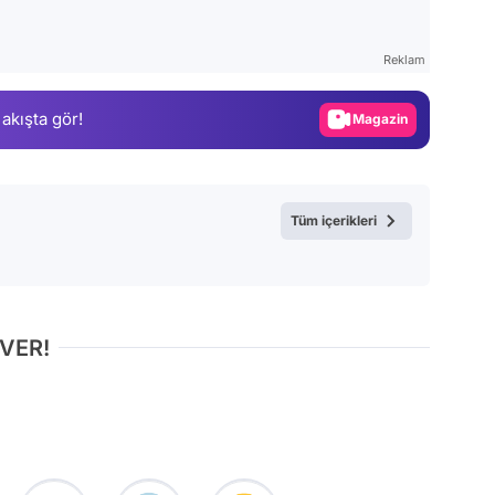
Video
Test
Reklam
Gündem
 akışta gör!
Magazin
Video
Test
Tüm içerikleri
 VER!