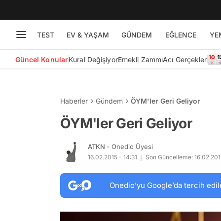
TEST
EV & YAŞAM
GÜNDEM
EĞLENCE
YE
Güncel Konular
Kural Değişiyor
Emekli Zammı
Acı Gerçekler
Haberler
Gündem
ÖYM'ler Geri Geliyor
ÖYM'ler Geri Geliyor
ATKN
- Onedio Üyesi
16.02.2015 - 14:31
Son Güncelleme: 16.02.2015
Onedio’yu Google’da tercih edil