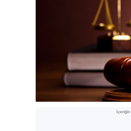
İçeriği