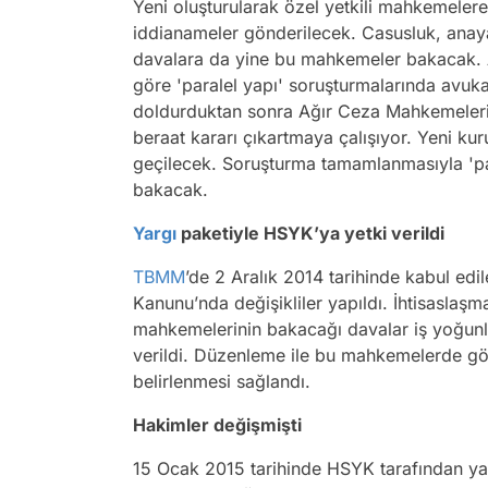
Yeni oluşturularak özel yetkili mahkemeler
iddianameler gönderilecek. Casusluk, anayas
davalara da yine bu mahkemeler bakacak. A
göre 'paralel yapı' soruşturmalarında avuka
doldurduktan sonra Ağır Ceza Mahkemeleri
beraat kararı çıkartmaya çalışıyor. Yeni ku
geçilecek. Soruşturma tamamlanmasıyla 'par
bakacak.
Yargı
paketiyle HSYK’ya yetki verildi
TBMM
’de 2 Aralık 2014 tarihinde kabul edi
Kanunu’nda değişikliler yapıldı. İhtisasla
mahkemelerinin bakacağı davalar iş yoğunluğ
verildi. Düzenleme ile bu mahkemelerde g
belirlenmesi sağlandı.
Hakimler değişmişti
15 Ocak 2015 tarihinde HSYK tarafından y