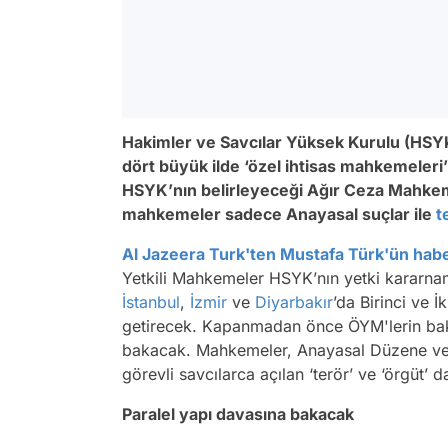
Hakimler ve Savcılar Yüksek Kurulu (HSYK
dört büyük ilde ‘özel ihtisas mahkemeleri’
HSYK’nın belirleyeceği Ağır Ceza Mahkem
mahkemeler sadece Anayasal suçlar ile
t
Al Jazeera Turk'ten Mustafa Türk'ün hab
Yetkili Mahkemeler HSYK’nın yetki kararnam
İstanbul
,
İzmir
ve
Diyarbakır
’da Birinci ve İ
getirecek. Kapanmadan önce ÖYM'lerin baktı
bakacak. Mahkemeler, Anayasal Düzene ve 
görevli savcılarca açılan ‘terör’ ve ‘örgüt’ 
Paralel yapı davasına bakacak