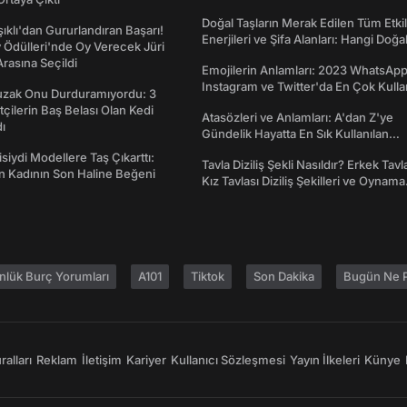
Doğal Taşların Merak Edilen Tüm Etkil
şıklı'dan Gururlandıran Başarı!
Enerjileri ve Şifa Alanları: Hangi Doğa
Ödülleri'nde Oy Verecek Jüri
Ne İşe Yarar?
Arasına Seçildi
Emojilerin Anlamları: 2023 WhatsApp
Instagram ve Twitter'da En Çok Kulla
Tuzak Onu Durduramıyordu: 3
Emojiler ve Anlamları
ftçilerin Baş Belası Olan Kedi
Atasözleri ve Anlamları: A'dan Z'ye
ı
Gündelik Hayatta En Sık Kullanılan
Atasözleri ve Anlamları
isiydi Modellere Taş Çıkarttı:
Tavla Diziliş Şekli Nasıldır? Erkek Tavl
an Kadının Son Haline Beğeni
Kız Tavlası Diziliş Şekilleri ve Oynama
Yönleri
nlük Burç Yorumları
A101
Tiktok
Son Dakika
Bugün Ne P
alları
Reklam
İletişim
Kariyer
Kullanıcı Sözleşmesi
Yayın İlkeleri
Künye