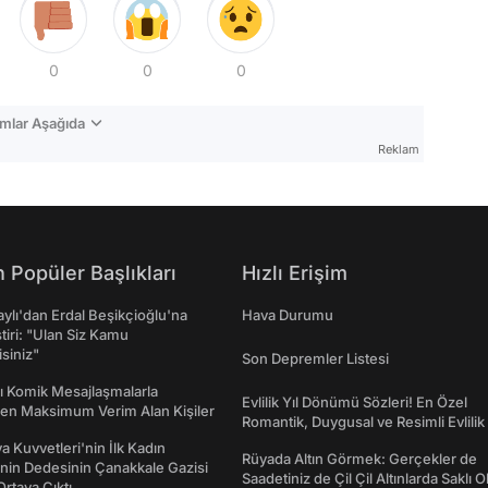
0
0
0
mlar Aşağıda
Reklam
 Popüler Başlıkları
Hızlı Erişim
taylı'dan Erdal Beşikçioğlu'na
Hava Durumu
ştiri: "Ulan Siz Kamu
isiniz"
Son Depremler Listesi
rı Komik Mesajlaşmalarla
Evlilik Yıl Dönümü Sözleri! En Özel
den Maksimum Verim Alan Kişiler
Romantik, Duygusal ve Resimli Evlilik 
dönümü Mesajları
a Kuvvetleri'nin İlk Kadın
Rüyada Altın Görmek: Gerçekler de
nin Dedesinin Çanakkale Gazisi
Saadetiniz de Çil Çil Altınlarda Saklı Ol
rtaya Çıktı