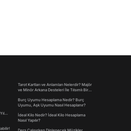
Tarot Kartları ve Anlamları Nelerdir? Majör
ve Minör Arkana Desteleri İle Tılsımlı Bir
Dünyaya Giriş
Burç Uyumu Hesaplama Nedir? Burç
Uyumu, Aşk Uyumu Nasıl Hesaplanır?
Yıl
İdeal Kilo Nedir? İdeal Kilo Hesaplama
Nasıl Yapılır?
abilir!
Ders Çalışırken Dinlenecek Müzikler