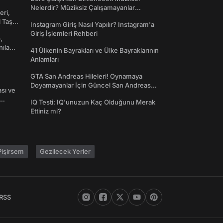
Nelerdir? Müziksiz Çalışamayanlar
eri,
Toplanın!
l Taş
Instagram Giriş Nasıl Yapılır? Instagram'a
Giriş İşlemleri Rehberi
,
nılan
41 Ülkenin Bayrakları ve Ülke Bayraklarının
Anlamları
GTA San Andreas Hileleri! Oynamaya
Doyamayanlar İçin Güncel San Andreas
ası ve
Şifreleri
IQ Testi: IQ'unuzun Kaç Olduğunu Merak
Ettiniz mi?
işirsem
Gezilecek Yerler
RSS