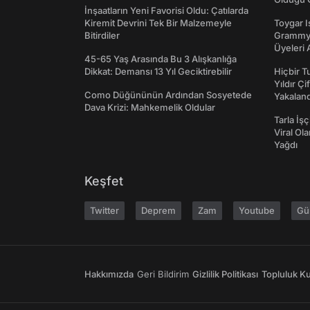
İnşaatların Yeni Favorisi Oldu: Çatılarda
Kiremit Devrini Tek Bir Malzemeyle
Toygar I
Bitirdiler
Grammy 
Üyeleri 
45-65 Yaş Arasında Bu 3 Alışkanlığa
Dikkat: Demansı 13 Yıl Geciktirebilir
Hiçbir 
Yıldır Çi
Como Düğününün Ardından Sosyetede
Yakaland
Dava Krizi: Mahkemelik Oldular
Tarla İşç
Viral Ol
Yağdı
Keşfet
Twitter
Deprem
Zam
Youtube
Gü
Hakkımızda
Geri Bildirim
Gizlilik Politikası
Topluluk Kur