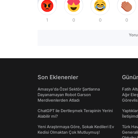
1
0
0
0
Yoru
Son Eklenenler
Günün
Amasya'da Özel Sektör Şartlarına
Fatih Al
Dayanamayan Robot Garson
Ağır Ele
Merdivenlerden Atladı
Görevlis
ChatGPT ile Dertleşmek Terapinin Yerini
Yaptıkla
Alabilir mi?
İletişim
Yeni Araştırmaya Göre, Sokak Kedileri Ev
Türk Hav
Kedisi Olmaktan Çok Mutluymuş!
Generali
Olduğu O