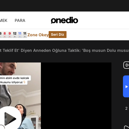
MEK
PARA
Zone Okey
Seri Diz
kt Teklif Et' Diyen Anneden Oğluna Taktik: 'Boş musun Dolu musu
▶
2