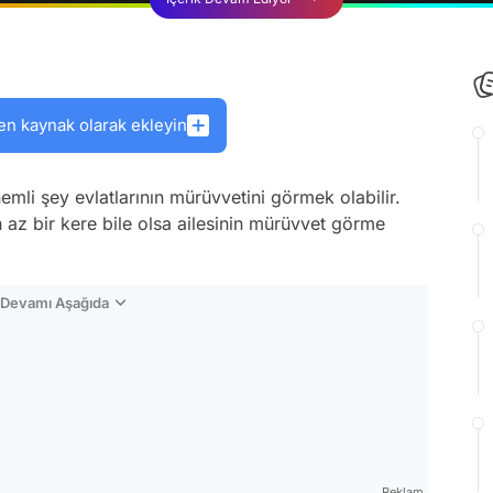
en kaynak olarak ekleyin
mli şey evlatlarının mürüvvetini görmek olabilir.
n az bir kere bile olsa ailesinin mürüvvet görme
n Devamı Aşağıda
Reklam