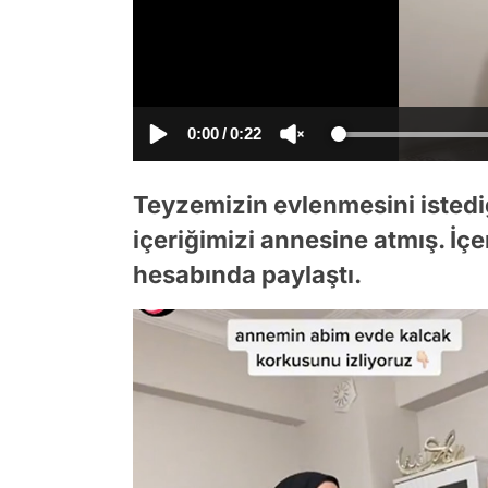
0:00
/
0:22
Teyzemizin evlenmesini istediğ
içeriğimizi annesine atmış. İçe
hesabında paylaştı.