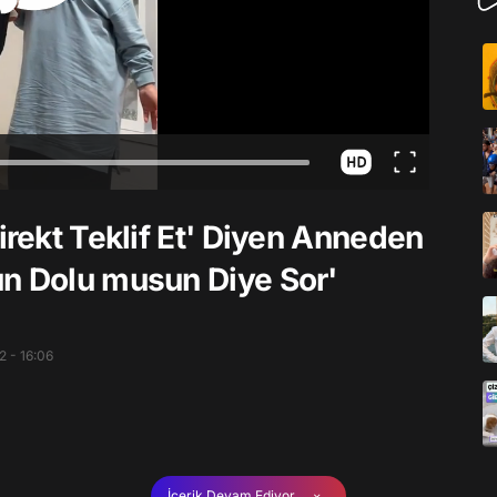
irekt Teklif Et' Diyen Anneden
un Dolu musun Diye Sor'
 - 16:06
İçerik Devam Ediyor