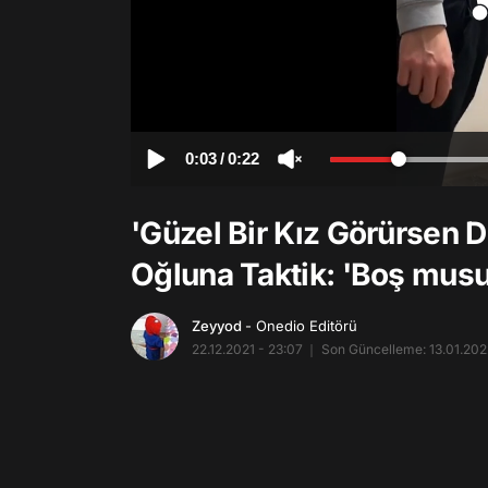
0:03
/
0:22
'Güzel Bir Kız Görürsen D
Oğluna Taktik: 'Boş mus
Zeyyod
- Onedio Editörü
22.12.2021 - 23:07
Son Güncelleme: 13.01.2022