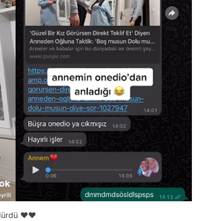
üldürdü ❤❤