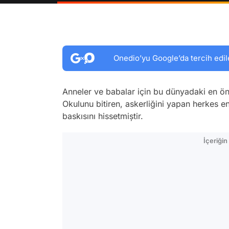
Onedio’yu Google’da tercih edil
Anneler ve babalar için bu dünyadaki en öne
Okulunu bitiren, askerliğini yapan herkes e
baskısını hissetmiștir.
İçeriği