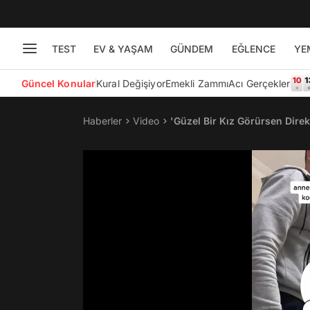
TEST
EV & YAŞAM
GÜNDEM
EĞLENCE
YE
Güncel Konular
Kural Değişiyor
Emekli Zammı
Acı Gerçekler
Haberler
Video
'Güzel Bir Kız Görürsen Dire