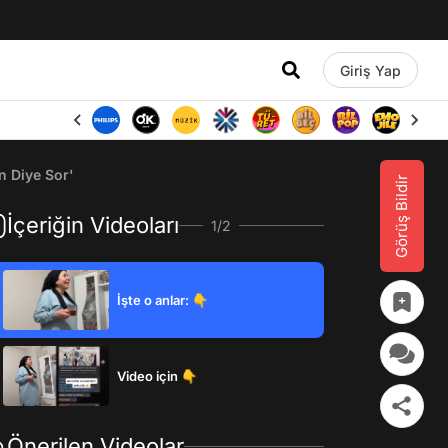
Giriş Yap
n Diye Sor'
Görüş Bildir
İçeriğin Videoları
1/2
İşte o anlar: 👇
Video için 👇
Önerilen Videolar