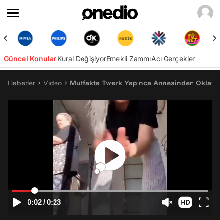
Güncel Konular
Kural Değişiyor
Emekli Zammı
Acı Gerçekler
Haberler
Video
Mutfakta Twerk Yapınca Annesinden Oklava
0:02
/
0:23