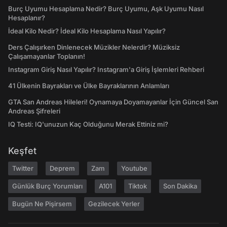
Burç Uyumu Hesaplama Nedir? Burç Uyumu, Aşk Uyumu Nasıl
Hesaplanır?
İdeal Kilo Nedir? İdeal Kilo Hesaplama Nasıl Yapılır?
Ders Çalışırken Dinlenecek Müzikler Nelerdir? Müziksiz
Çalışamayanlar Toplanın!
Instagram Giriş Nasıl Yapılır? Instagram'a Giriş İşlemleri Rehberi
41 Ülkenin Bayrakları ve Ülke Bayraklarının Anlamları
GTA San Andreas Hileleri! Oynamaya Doyamayanlar İçin Güncel San
Andreas Şifreleri
IQ Testi: IQ'unuzun Kaç Olduğunu Merak Ettiniz mi?
Keşfet
Twitter
Deprem
Zam
Youtube
Günlük Burç Yorumları
A101
Tiktok
Son Dakika
Bugün Ne Pişirsem
Gezilecek Yerler