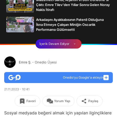
Çıktı: Emre Tilev'den Yıllar Sonra Gelen Noray
Nakis İtirafı
Arkadaşını Ayakkabısının Patenli Olduğuna
İkna Etmeye Çalışan Miniğin Oscarlık
Performansı Gülümsetti
İçerik Devam Ediyor
Emre Ş.
- Onedio Üyesi
Onedio’yu Google'a ekleyin
21.11.2023 - 10:41
Favori
Yorum Yap
Paylaş
Sosyal medyada beğeni almak için yapılan ilginçliklere