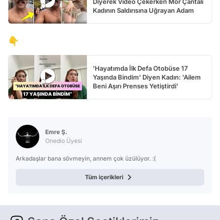
Diyerek Video Çekerken Mor Çantalı
Kadının Saldırısına Uğrayan Adam
👇
'Hayatımda İlk Defa Otobüse 17
Yaşında Bindim' Diyen Kadın: 'Ailem
Beni Aşırı Prenses Yetiştirdi'
Emre Ş.
Onedio Üyesi
Arkadaşlar bana sövmeyin, annem çok üzülüyor. :(
Tüm içerikleri