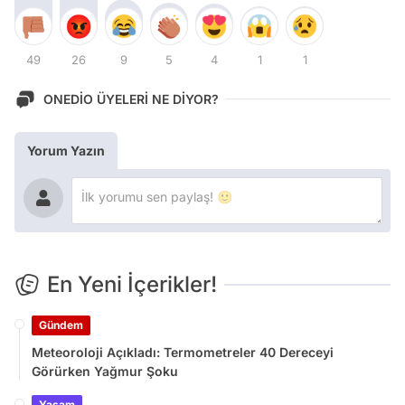
49
26
9
5
4
1
1
ONEDİO ÜYELERİ NE DİYOR?
Yorum Yazın
En Yeni İçerikler!
Gündem
Meteoroloji Açıkladı: Termometreler 40 Dereceyi
Görürken Yağmur Şoku
Yaşam