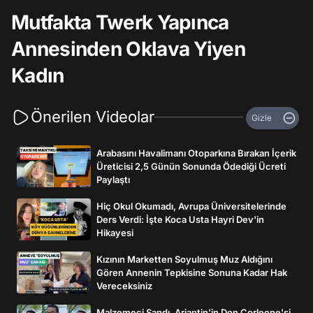
Mutfakta Twerk Yapınca
Annesinden Oklava Yiyen
Kadın
Önerilen Videolar
Gizle
Arabasını Havalimanı Otoparkına Bırakan İçerik
Üreticisi 2,5 Günün Sonunda Ödediği Ücreti
Paylaştı
Hiç Okul Okumadı, Avrupa Üniversitelerinde
Ders Verdi: İşte Koca Usta Hayri Dev'in
Hikayesi
Kızının Marketten Soyulmuş Muz Aldığını
Gören Annenin Tepkisine Sonuna Kadar Hak
Vereceksiniz
Malzemeci Sandı, Arjantin'in Don Corleone'si