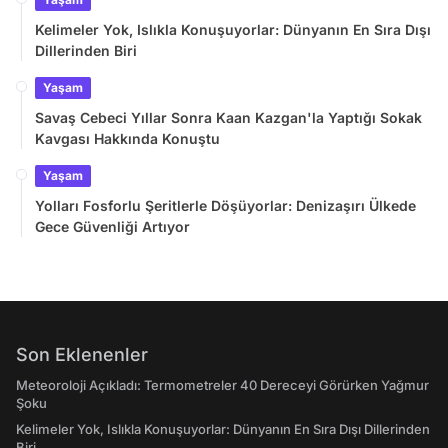
Kelimeler Yok, Islıkla Konuşuyorlar: Dünyanın En Sıra Dışı
Dillerinden Biri
Yaşam
Savaş Cebeci Yıllar Sonra Kaan Kazgan'la Yaptığı Sokak
Kavgası Hakkında Konuştu
Yaşam
Yolları Fosforlu Şeritlerle Döşüyorlar: Denizaşırı Ülkede
Gece Güvenliği Artıyor
Son Eklenenler
Meteoroloji Açıkladı: Termometreler 40 Dereceyi Görürken Yağmur
Şoku
Kelimeler Yok, Islıkla Konuşuyorlar: Dünyanın En Sıra Dışı Dillerinden
Biri