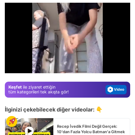
Video
Test
/
Gündem
Magazin
Keşfet
ile ziyaret ettiğin
Video
tüm kategorileri tek akışta gör!
Test
İlginizi çekebilecek diğer videolar: 👇
Recep İvedik Filmi Değil Gerçek:
10'dan Fazla Yolcu Batman'a Gitmek