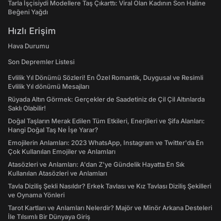
Tarla İşçisiydi Modellere Taş Çıkarttı: Viral Olan Kadının Son Haline
Beğeni Yağdı
Hızlı Erişim
Hava Durumu
Son Depremler Listesi
Evlilik Yıl Dönümü Sözleri! En Özel Romantik, Duygusal ve Resimli
Evlilik Yıl dönümü Mesajları
Rüyada Altın Görmek: Gerçekler de Saadetiniz de Çil Çil Altınlarda
Saklı Olabilir!
Doğal Taşların Merak Edilen Tüm Etkileri, Enerjileri ve Şifa Alanları:
Hangi Doğal Taş Ne İşe Yarar?
Emojilerin Anlamları: 2023 WhatsApp, Instagram ve Twitter'da En
Çok Kullanılan Emojiler ve Anlamları
Atasözleri ve Anlamları: A'dan Z'ye Gündelik Hayatta En Sık
Kullanılan Atasözleri ve Anlamları
Tavla Diziliş Şekli Nasıldır? Erkek Tavlası ve Kız Tavlası Diziliş Şekilleri
ve Oynama Yönleri
Tarot Kartları ve Anlamları Nelerdir? Majör ve Minör Arkana Desteleri
İle Tılsımlı Bir Dünyaya Giriş