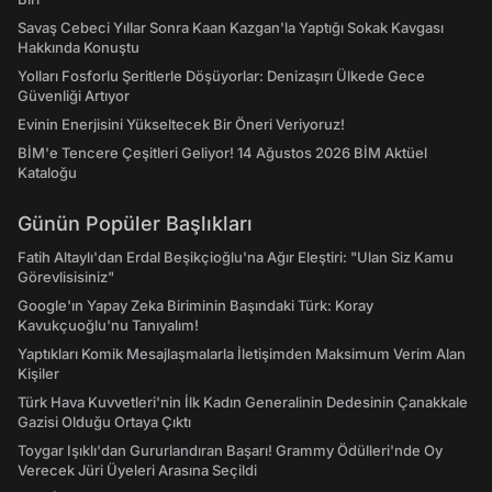
Savaş Cebeci Yıllar Sonra Kaan Kazgan'la Yaptığı Sokak Kavgası
Hakkında Konuştu
Yolları Fosforlu Şeritlerle Döşüyorlar: Denizaşırı Ülkede Gece
Güvenliği Artıyor
Evinin Enerjisini Yükseltecek Bir Öneri Veriyoruz!
BİM'e Tencere Çeşitleri Geliyor! 14 Ağustos 2026 BİM Aktüel
Kataloğu
Günün Popüler Başlıkları
Fatih Altaylı'dan Erdal Beşikçioğlu'na Ağır Eleştiri: "Ulan Siz Kamu
Görevlisisiniz"
Google'ın Yapay Zeka Biriminin Başındaki Türk: Koray
Kavukçuoğlu'nu Tanıyalım!
Yaptıkları Komik Mesajlaşmalarla İletişimden Maksimum Verim Alan
Kişiler
Türk Hava Kuvvetleri'nin İlk Kadın Generalinin Dedesinin Çanakkale
Gazisi Olduğu Ortaya Çıktı
Toygar Işıklı'dan Gururlandıran Başarı! Grammy Ödülleri'nde Oy
Verecek Jüri Üyeleri Arasına Seçildi