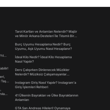
Tarot Kartları ve Anlamları Nelerdir? Majör
ve Minör Arkana Desteleri İle Tılsımlı Bir
Dünyaya Giriş
Burç Uyumu Hesaplama Nedir? Burç
Uyumu, Aşk Uyumu Nasıl Hesaplanır?
Yıl
İdeal Kilo Nedir? İdeal Kilo Hesaplama
Nasıl Yapılır?
abilir!
Ders Çalışırken Dinlenecek Müzikler
Nelerdir? Müziksiz Çalışamayanlar
eri,
Toplanın!
l Taş
Instagram Giriş Nasıl Yapılır? Instagram'a
Giriş İşlemleri Rehberi
,
nılan
41 Ülkenin Bayrakları ve Ülke Bayraklarının
Anlamları
GTA San Andreas Hileleri! Oynamaya