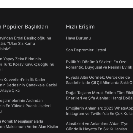
 Popüler Başlıkları
Hızlı Erişim
taylı'dan Erdal Beşikçioğlu'na
Hava Durumu
ştiri: "Ulan Siz Kamu
isiniz"
Son Depremler Listesi
n Yapay Zeka Biriminin
Evlilik Yıl Dönümü Sözleri! En Özel
ki Türk: Koray Kavukçuoğlu'nu
Romantik, Duygusal ve Resimli Evlilik 
m!
dönümü Mesajları
Rüyada Altın Görmek: Gerçekler de
a Kuvvetleri'nin İlk Kadın
Saadetiniz de Çil Çil Altınlarda Saklı Ol
nin Dedesinin Çanakkale Gazisi
rtaya Çıktı
Doğal Taşların Merak Edilen Tüm Etkil
Enerjileri ve Şifa Alanları: Hangi Doğa
eştirmelerinin Ardından
Ne İşe Yarar?
nin En Yüksek Puanlı Liseleri
Emojilerin Anlamları: 2023 WhatsApp
du
Instagram ve Twitter'da En Çok Kulla
Emojiler ve Anlamları
rı Komik Mesajlaşmalarla
Atasözleri ve Anlamları: A'dan Z'ye
den Maksimum Verim Alan Kişiler
Gündelik Hayatta En Sık Kullanılan