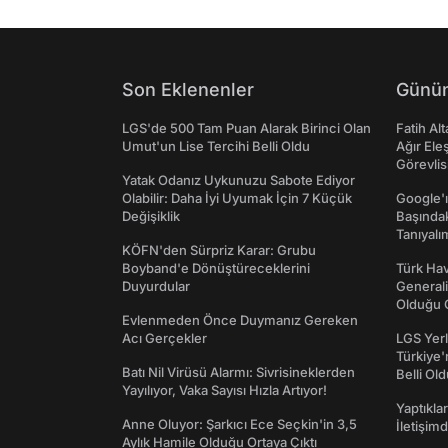
Son Eklenenler
Günün
LGS'de 500 Tam Puan Alarak Birinci Olan
Fatih Al
Umut'un Lise Tercihi Belli Oldu
Ağır Ele
Görevlis
Yatak Odanız Uykunuzu Sabote Ediyor
Olabilir: Daha İyi Uyumak İçin 7 Küçük
Google'ı
Değişiklik
Başında
Tanıyalı
KÖFN'den Sürpriz Karar: Grubu
Boyband'e Dönüştüreceklerini
Türk Hav
Duyurdular
Generali
Olduğu O
Evlenmeden Önce Duymanız Gereken
Acı Gerçekler
LGS Yerl
Türkiye'
Batı Nil Virüsü Alarmı: Sivrisineklerden
Belli Ol
Yayılıyor, Vaka Sayısı Hızla Artıyor!
Yaptıkla
Anne Oluyor: Şarkıcı Ece Seçkin'in 3,5
İletişim
Aylık Hamile Olduğu Ortaya Çıktı