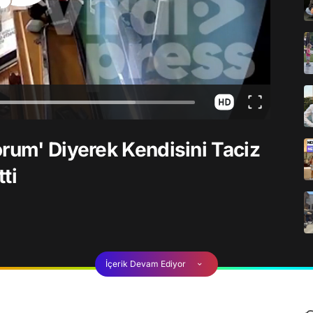
orum' Diyerek Kendisini Taciz
ti
İçerik Devam Ediyor