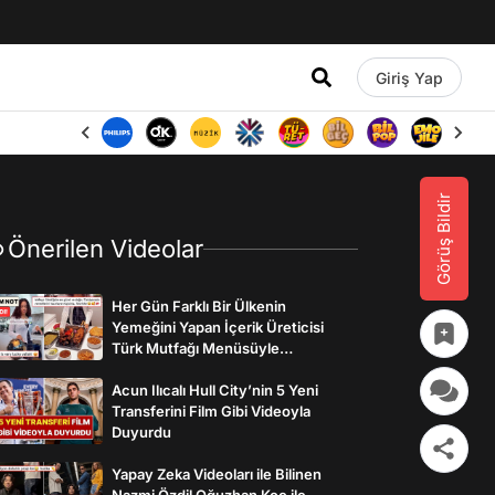
Giriş Yap
Görüş Bildir
Önerilen Videolar
Her Gün Farklı Bir Ülkenin
Yemeğini Yapan İçerik Üreticisi
Türk Mutfağı Menüsüyle
İzleyenlerden Tam Not Aldı
Acun Ilıcalı Hull City’nin 5 Yeni
Transferini Film Gibi Videoyla
Duyurdu
Yapay Zeka Videoları ile Bilinen
Nazmi Özdil Oğuzhan Koç ile