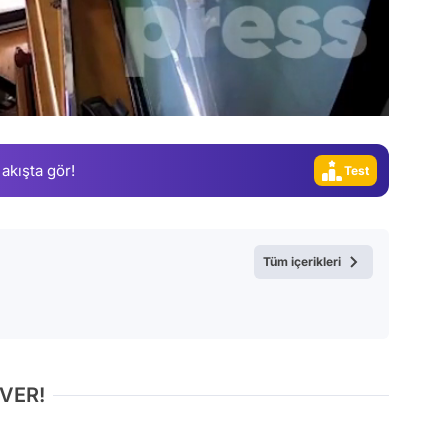
Video
Test
 akışta gör!
Gündem
Magazin
Video
Tüm içerikleri
Test
 VER!