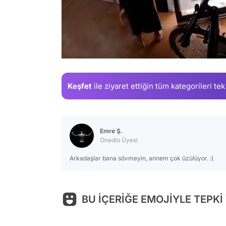
/
Keşfet
ile ziyaret ettiğin
tüm kategorileri tek
Emre Ş.
Onedio Üyesi
Arkadaşlar bana sövmeyin, annem çok üzülüyor. :(
BU İÇERİĞE EMOJİYLE TEPKİ