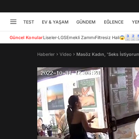
TEST
EV & YAŞAM
GÜNDEM
EĞLENCE
YE
Güncel Konular
Liseler-LGS
Emekli Zammı
Filtresiz Hali😱
Haberler
Video
Masöz Kadın, 'Seks İstiyorum