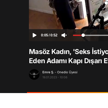
0:05
/
0:52
Masöz Kadın, 'Seks İstiy
Eden Adamı Kapı Dışarı Et
Emre Ş.
- Onedio Üyesi
19.01.2023 - 10:06