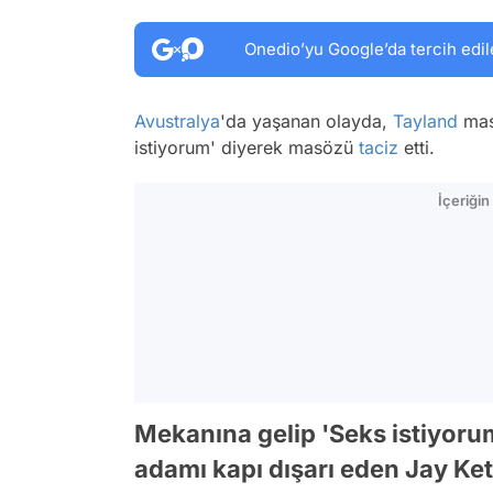
Onedio’yu Google’da tercih edil
Avustralya
'da yaşanan olayda,
Tayland
mas
istiyorum' diyerek masözü
taciz
etti.
İçeriği
Mekanına gelip 'Seks istiyorum
adamı kapı dışarı eden Jay Kets