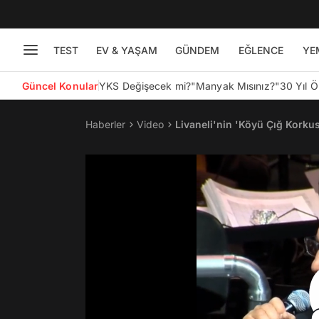
TEST
EV & YAŞAM
GÜNDEM
EĞLENCE
YE
Güncel Konular
YKS Değişecek mi?
"Manyak Mısınız?"
30 Yıl 
Haberler
Video
Livaneli'nin 'Köyü Çığ Kork