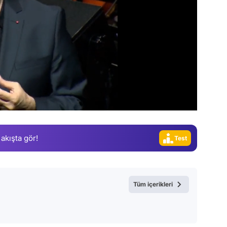
Video
Test
 akışta gör!
Gündem
Magazin
Video
Tüm içerikleri
Test