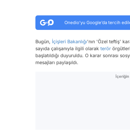
Onedio’yu Google’da tercih edil
Bugün,
İçişleri Bakanlığı
'nın 'Özel teftiş' ka
sayıda çalışanıyla ilgili olarak
terör
örgütleri
başlatıldığı duyuruldu. O karar sonrası s
mesajları paylaşıldı.
İçeriği