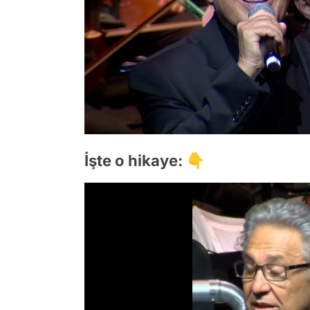
İşte o hikaye: 👇