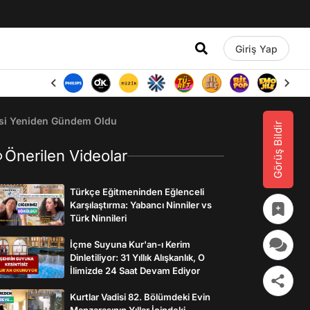
Giriş Yap
esi Yeniden Gündem Oldu
Görüş Bildir
Önerilen Videolar
Türkçe Eğitmeninden Eğlenceli
Karşılaştırma: Yabancı Ninniler vs
Türk Ninnileri
İçme Suyuna Kur'an-ı Kerim
Dinletiliyor: 31 Yıllık Alışkanlık, O
İlimizde 24 Saat Devam Ediyor
Kurtlar Vadisi 82. Bölümdeki Evin
Manzarasının Yıllar İçindeki