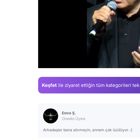
/
Keşfet
ile ziyaret ettiğin
tüm kategorileri tek
Emre Ş.
Onedio Üyesi
Arkadaşlar bana sövmeyin, annem çok üzülüyor. :(