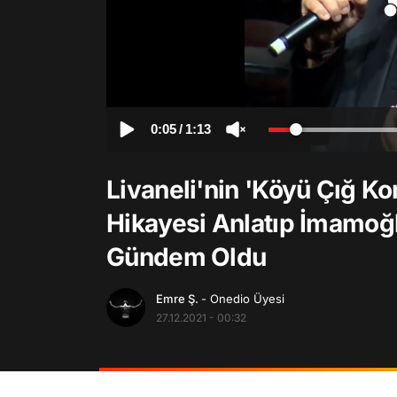
0:05
/
1:13
Livaneli'nin 'Köyü Çığ K
Hikayesi Anlatıp İmamoğ
Gündem Oldu
Emre Ş.
- Onedio Üyesi
27.12.2021 - 00:32