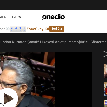
MEK
PARA
Önce👀
ZoneOkey 101
Seri Diz
usundan Kurtaran Çocuk' Hikayesi Anlatıp İmamoğlu'nu Gösterm