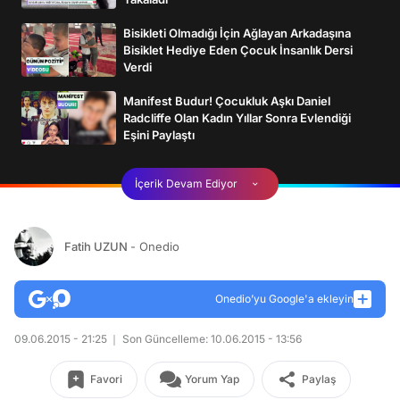
Bisikleti Olmadığı İçin Ağlayan Arkadaşına
Bisiklet Hediye Eden Çocuk İnsanlık Dersi
Verdi
Manifest Budur! Çocukluk Aşkı Daniel
Radcliffe Olan Kadın Yıllar Sonra Evlendiği
Eşini Paylaştı
İçerik Devam Ediyor
Fatih UZUN
- Onedio
Onedio’yu Google'a ekleyin
09.06.2015 - 21:25
Son Güncelleme: 10.06.2015 - 13:56
Favori
Yorum Yap
Paylaş