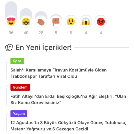
96
49
28
8
5
4
4
En Yeni İçerikler!
Spor
Salah'ı Karşılamaya Firavun Kostümüyle Giden
Trabzonspor Taraftarı Viral Oldu
Gündem
Fatih Altaylı'dan Erdal Beşikçioğlu'na Ağır Eleştiri: "Ulan
Siz Kamu Görevlisisiniz"
Yaşam
12 Ağustos'ta 3 Büyük Gökyüzü Olayı: Güneş Tutulması,
Meteor Yağmuru ve 6 Gezegen Geçidi