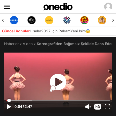
Güncel Konular
Liseler
2027 İçin Rakam
Yeni İsim😱
Haberler
Video
Koreografiden Bağımsız Şekilde Dans Eden K
0:04
/
2:47