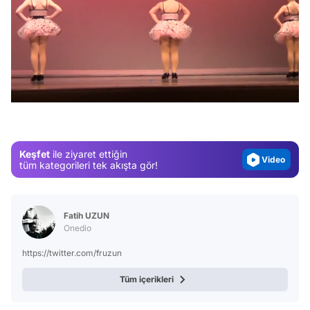
Video
Test
/
Gündem
Magazin
Video
Keşfet
ile ziyaret ettiğin
Test
tüm kategorileri tek akışta gör!
Fatih UZUN
Onedio
https://twitter.com/fruzun
Tüm içerikleri