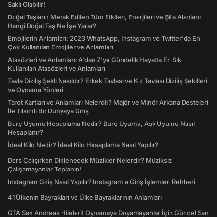
Saklı Olabilir!
Doğal Taşların Merak Edilen Tüm Etkileri, Enerjileri ve Şifa Alanları:
Hangi Doğal Taş Ne İşe Yarar?
Emojilerin Anlamları: 2023 WhatsApp, Instagram ve Twitter'da En
Çok Kullanılan Emojiler ve Anlamları
Atasözleri ve Anlamları: A'dan Z'ye Gündelik Hayatta En Sık
Kullanılan Atasözleri ve Anlamları
Tavla Diziliş Şekli Nasıldır? Erkek Tavlası ve Kız Tavlası Diziliş Şekilleri
ve Oynama Yönleri
Tarot Kartları ve Anlamları Nelerdir? Majör ve Minör Arkana Desteleri
İle Tılsımlı Bir Dünyaya Giriş
Burç Uyumu Hesaplama Nedir? Burç Uyumu, Aşk Uyumu Nasıl
Hesaplanır?
İdeal Kilo Nedir? İdeal Kilo Hesaplama Nasıl Yapılır?
Ders Çalışırken Dinlenecek Müzikler Nelerdir? Müziksiz
Çalışamayanlar Toplanın!
Instagram Giriş Nasıl Yapılır? Instagram'a Giriş İşlemleri Rehberi
41 Ülkenin Bayrakları ve Ülke Bayraklarının Anlamları
GTA San Andreas Hileleri! Oynamaya Doyamayanlar İçin Güncel San