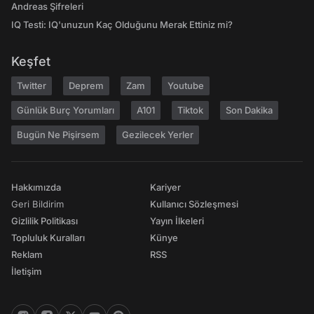
Andreas Şifreleri
IQ Testi: IQ'unuzun Kaç Olduğunu Merak Ettiniz mi?
Keşfet
Twitter
Deprem
Zam
Youtube
Günlük Burç Yorumları
A101
Tiktok
Son Dakika
Bugün Ne Pişirsem
Gezilecek Yerler
Hakkımızda
Kariyer
Geri Bildirim
Kullanıcı Sözleşmesi
Gizlilik Politikası
Yayın İlkeleri
Topluluk Kuralları
Künye
Reklam
RSS
İletişim