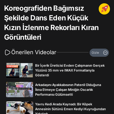
Koreografiden Bağımsız
Şekilde Dans Eden Küçük
Kızın İzlenme Rekorları Kıran
Görüntüleri
Önerilen Videolar
Gizle
Bir İçerik Üreticisi Evden Çalışmanın Gerçek
Yüzünü 35 mm ve IMAX Formatlarıyla
Gösterdi
Arkadaşını Ayakkabısının Patenli Olduğuna
İkna Etmeye Çalışan Miniğin Oscarlık
Performansı Gülümsetti
Yavru Kedi Arada Kaynadı: Bir Köpek
Annesinin Sütünü Emen Kediyi Kuyruğundan
Yakaladı