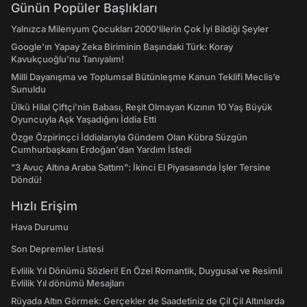
Günün Popüler Başlıkları
Yalnızca Milenyum Çocukları 2000'lilerin Çok İyi Bildiği Şeyler
Google'ın Yapay Zeka Biriminin Başındaki Türk: Koray
Kavukçuoğlu'nu Tanıyalım!
Milli Dayanışma ve Toplumsal Bütünleşme Kanun Teklifi Meclis’e
Sunuldu
Ülkü Hilal Çiftçi'nin Babası, Reşit Olmayan Kızının 10 Yaş Büyük
Oyuncuyla Aşk Yaşadığını İddia Etti
Özge Özpirinçci İddialarıyla Gündem Olan Kübra Süzgün
Cumhurbaşkanı Erdoğan'dan Yardım İstedi
"3 Avuç Altına Araba Sattım": İkinci El Piyasasında İşler Tersine
Döndü!
Hızlı Erişim
Hava Durumu
Son Depremler Listesi
Evlilik Yıl Dönümü Sözleri! En Özel Romantik, Duygusal ve Resimli
Evlilik Yıl dönümü Mesajları
Rüyada Altın Görmek: Gerçekler de Saadetiniz de Çil Çil Altınlarda