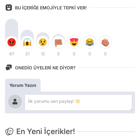
BU İÇERİĞE EMOJİYLE TEPKİ VER!
67
21
12
5
0
0
0
ONEDİO ÜYELERİ NE DİYOR?
Yorum Yazın
En Yeni İçerikler!