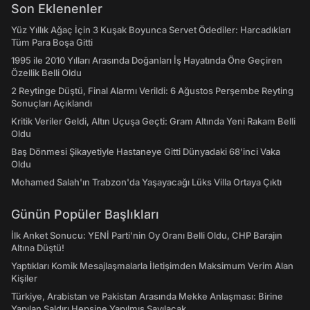
Son Eklenenler
Yüz Yıllık Ağaç İçin 3 Kuşak Boyunca Servet Ödediler: Harcadıkları
Tüm Para Boşa Gitti
1995 ile 2010 Yılları Arasında Doğanları İş Hayatında Öne Geçiren
Özellik Belli Oldu
2 Reytinge Düştü, Final Alarmı Verildi: 6 Ağustos Perşembe Reyting
Sonuçları Açıklandı
Kritik Veriler Geldi, Altın Uçuşa Geçti: Gram Altında Yeni Rakam Belli
Oldu
Baş Dönmesi Şikayetiyle Hastaneye Gitti Dünyadaki 68’inci Vaka
Oldu
Mohamed Salah'ın Trabzon'da Yaşayacağı Lüks Villa Ortaya Çıktı
Günün Popüler Başlıkları
İlk Anket Sonucu: YENİ Parti'nin Oy Oranı Belli Oldu, CHP Barajın
Altına Düştü!
Yaptıkları Komik Mesajlaşmalarla İletişimden Maksimum Verim Alan
Kişiler
Türkiye, Arabistan ve Pakistan Arasında Mekke Anlaşması: Birine
Yapılan Saldırı Hepsine Yapılmış Sayılacak