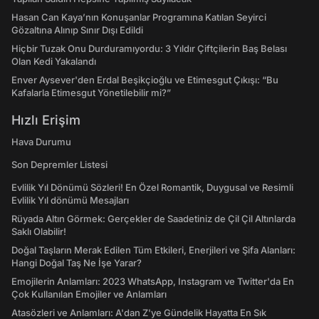
Hasan Can Kaya’nın Konuşanlar Programına Katılan Seyirci
Gözaltına Alınıp Sınır Dışı Edildi
Hiçbir Tuzak Onu Durduramıyordu: 3 Yıldır Çiftçilerin Baş Belası
Olan Kedi Yakalandı
Enver Aysever'den Erdal Beşikçioğlu ve Etimesgut Çıkışı: “Bu
Kafalarla Etimesgut Yönetilebilir mi?”
Hızlı Erişim
Hava Durumu
Son Depremler Listesi
Evlilik Yıl Dönümü Sözleri! En Özel Romantik, Duygusal ve Resimli
Evlilik Yıl dönümü Mesajları
Rüyada Altın Görmek: Gerçekler de Saadetiniz de Çil Çil Altınlarda
Saklı Olabilir!
Doğal Taşların Merak Edilen Tüm Etkileri, Enerjileri ve Şifa Alanları:
Hangi Doğal Taş Ne İşe Yarar?
Emojilerin Anlamları: 2023 WhatsApp, Instagram ve Twitter'da En
Çok Kullanılan Emojiler ve Anlamları
Atasözleri ve Anlamları: A'dan Z'ye Gündelik Hayatta En Sık