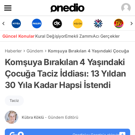
Güncel Konular
Kural Değişiyor
Emekli Zammı
Acı Gerçekler
Haberler
Gündem
Komşuya Bırakılan 4 Yaşındaki Çocuğa Taci
Komşuya Bırakılan 4 Yaşındaki
Çocuğa Taciz İddiası: 13 Yıldan
30 Yıla Kadar Hapsi İstendi
Taciz
Kübra Köklü
- Gündem Editörü
Onedio’yu Google'a ekleyin