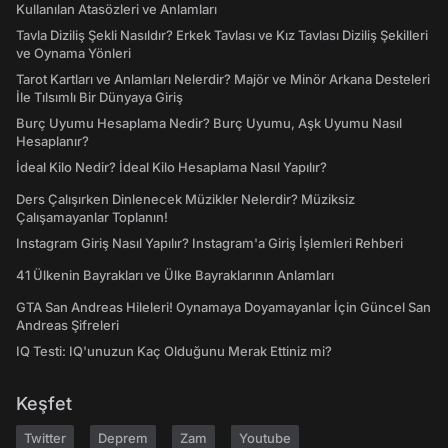
Kullanılan Atasözleri ve Anlamları
Tavla Diziliş Şekli Nasıldır? Erkek Tavlası ve Kız Tavlası Diziliş Şekilleri
ve Oynama Yönleri
Tarot Kartları ve Anlamları Nelerdir? Majör ve Minör Arkana Desteleri
İle Tılsımlı Bir Dünyaya Giriş
Burç Uyumu Hesaplama Nedir? Burç Uyumu, Aşk Uyumu Nasıl
Hesaplanır?
İdeal Kilo Nedir? İdeal Kilo Hesaplama Nasıl Yapılır?
Ders Çalışırken Dinlenecek Müzikler Nelerdir? Müziksiz
Çalışamayanlar Toplanın!
Instagram Giriş Nasıl Yapılır? Instagram'a Giriş İşlemleri Rehberi
41 Ülkenin Bayrakları ve Ülke Bayraklarının Anlamları
GTA San Andreas Hileleri! Oynamaya Doyamayanlar İçin Güncel San
Andreas Şifreleri
IQ Testi: IQ'unuzun Kaç Olduğunu Merak Ettiniz mi?
Keşfet
Twitter
Deprem
Zam
Youtube