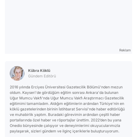
Reklam
Kübra Köklü
Gündem Editörü
2016 yılında Erciyes Üniversitesi Gazetecilik Bölümü'nden mezun
oldum. Kayseri'de gördüğüm eğitim sonrası Ankara'da bulunan
Uğur Mumcu Vakfı'nda Uğur Mumcu Vakfı Araştırmacı Gazetecilik
eğitimimi tamamladım. Aldığım eğitimlerin ardından Türkiye'nin en
köklü gazetelerinden birinin İstihbarat Servisi'nde haber editörlüğü
ve muhabirlik yaptım. Buradaki görevimin ardından çeşitli haber
portallarında özel haber ve röportajlar ürettim. 2022’den bu yana
Onedio bünyesinde çalışıyor ve deneyimlerimi okuyucularımızla
paylaşarak, sizleri gündem ve ilginç içeriklerle buluşturuyorum.