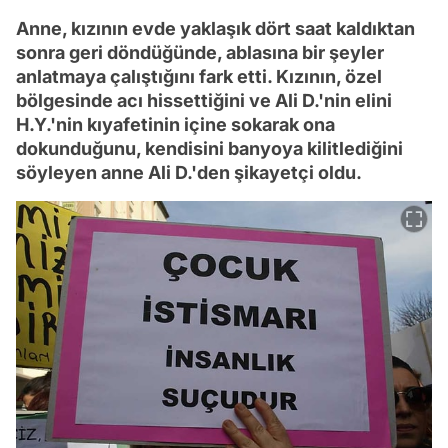
Anne, kızının evde yaklaşık dört saat kaldıktan
sonra geri döndüğünde, ablasına bir şeyler
anlatmaya çalıştığını fark etti. Kızının, özel
bölgesinde acı hissettiğini ve Ali D.'nin elini
H.Y.'nin kıyafetinin içine sokarak ona
dokunduğunu, kendisini banyoya kilitlediğini
söyleyen anne Ali D.'den şikayetçi oldu.