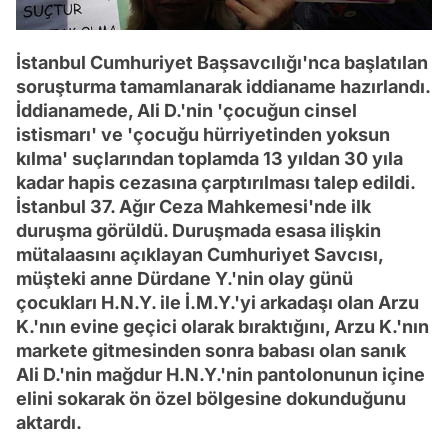
İstanbul Cumhuriyet Başsavcılığı'nca başlatılan
soruşturma tamamlanarak iddianame hazırlandı.
İddianamede, Ali D.'nin 'çocuğun cinsel
istismarı' ve 'çocuğu hürriyetinden yoksun
kılma' suçlarından toplamda 13 yıldan 30 yıla
kadar hapis cezasına çarptırılması talep edildi.
İstanbul 37. Ağır Ceza Mahkemesi'nde ilk
duruşma görüldü. Duruşmada esasa ilişkin
mütalaasını açıklayan Cumhuriyet Savcısı,
müşteki anne Dürdane Y.'nin olay günü
çocukları H.N.Y. ile İ.M.Y.'yi arkadaşı olan Arzu
K.'nın evine geçici olarak bıraktığını, Arzu K.'nın
markete gitmesinden sonra babası olan sanık
Ali D.'nin mağdur H.N.Y.'nin pantolonunun içine
elini sokarak ön özel bölgesine dokunduğunu
aktardı.