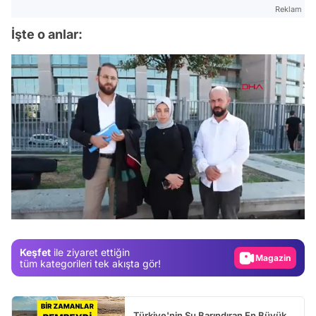
Reklam
İşte o anlar:
Video
Test
/
Gündem
Magazin
Keşfet
ile ziyaret ettiğin
Video
tüm kategorileri tek akışta gör!
Test
Türkiye'nin Su Barındıran En Büyük