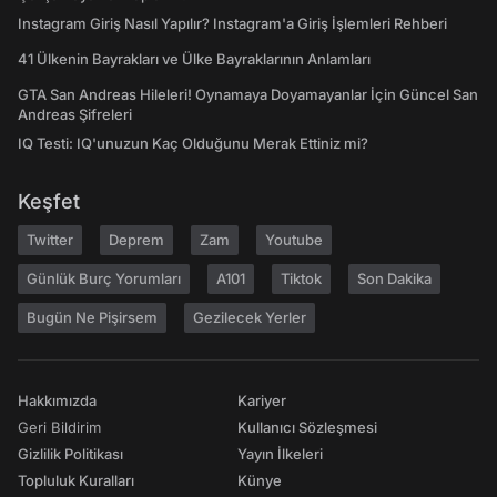
Instagram Giriş Nasıl Yapılır? Instagram'a Giriş İşlemleri Rehberi
41 Ülkenin Bayrakları ve Ülke Bayraklarının Anlamları
GTA San Andreas Hileleri! Oynamaya Doyamayanlar İçin Güncel San
Andreas Şifreleri
IQ Testi: IQ'unuzun Kaç Olduğunu Merak Ettiniz mi?
Keşfet
Twitter
Deprem
Zam
Youtube
Günlük Burç Yorumları
A101
Tiktok
Son Dakika
Bugün Ne Pişirsem
Gezilecek Yerler
Hakkımızda
Kariyer
Geri Bildirim
Kullanıcı Sözleşmesi
Gizlilik Politikası
Yayın İlkeleri
Topluluk Kuralları
Künye