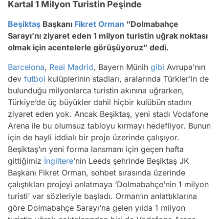
Kartal 1 Milyon Turistin Peşinde
Beşiktaş
Başkanı
Fikret Orman
“Dolmabahçe
Sarayı’nı ziyaret eden 1 milyon turistin uğrak noktası
olmak için acentelerle görüşüyoruz” dedi.
Barcelona
,
Real Madrid
, Bayern Münih
gibi
Avrupa’nın
dev
futbol
kulüplerinin stadları, aralarında Türkler’in de
bulunduğu milyonlarca turistin akınına uğrarken,
Türkiye’de üç büyükler dahil hiçbir kulübün stadını
ziyaret eden yok. Ancak Beşiktaş, yeni stadı Vodafone
Arena ile bu olumsuz tabloyu kırmayı hedefliyor. Bunun
için de hayli iddialı bir proje üzerinde çalışıyor.
Beşiktaş’ın yeni forma lansmanı için geçen hafta
gittiğimiz
İngiltere
’nin Leeds şehrinde Beşiktaş JK
Başkanı Fikret Orman, sohbet sırasında üzerinde
çalıştıkları projeyi anlatmaya ‘Dolmabahçe’nin 1 milyon
turisti’ var sözleriyle başladı. Orman’ın anlattıklarına
göre Dolmabahçe Sarayı’na gelen yılda 1 milyon