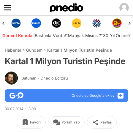
Güncel Konular
Bastonla Vurdu!
"Manyak Mısınız?"
30 Yıl Önce👀
Haberler
Gündem
Kartal 1 Milyon Turistin Peşinde
Kartal 1 Milyon Turistin Peşinde
Batuhan
- Onedio Editörü
Onedio’yu Google'a ekleyin
30.07.2014 - 13:09
Favori
Yorum Yap
Paylaş