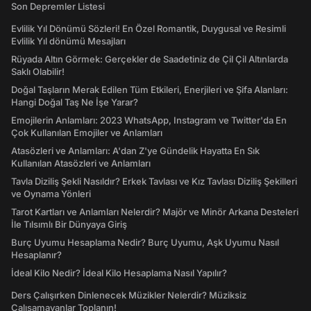
Son Depremler Listesi
Evlilik Yıl Dönümü Sözleri! En Özel Romantik, Duygusal ve Resimli
Evlilik Yıl dönümü Mesajları
Rüyada Altın Görmek: Gerçekler de Saadetiniz de Çil Çil Altınlarda
Saklı Olabilir!
Doğal Taşların Merak Edilen Tüm Etkileri, Enerjileri ve Şifa Alanları:
Hangi Doğal Taş Ne İşe Yarar?
Emojilerin Anlamları: 2023 WhatsApp, Instagram ve Twitter'da En
Çok Kullanılan Emojiler ve Anlamları
Atasözleri ve Anlamları: A'dan Z'ye Gündelik Hayatta En Sık
Kullanılan Atasözleri ve Anlamları
Tavla Diziliş Şekli Nasıldır? Erkek Tavlası ve Kız Tavlası Diziliş Şekilleri
ve Oynama Yönleri
Tarot Kartları ve Anlamları Nelerdir? Majör ve Minör Arkana Desteleri
İle Tılsımlı Bir Dünyaya Giriş
Burç Uyumu Hesaplama Nedir? Burç Uyumu, Aşk Uyumu Nasıl
Hesaplanır?
İdeal Kilo Nedir? İdeal Kilo Hesaplama Nasıl Yapılır?
Ders Çalışırken Dinlenecek Müzikler Nelerdir? Müziksiz
Çalışamayanlar Toplanın!