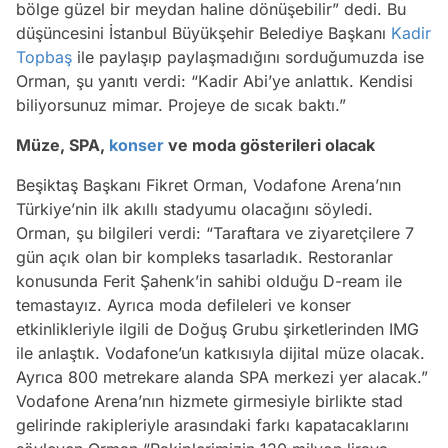
bölge güzel bir meydan haline dönüşebilir” dedi. Bu
düşüncesini İstanbul Büyükşehir Belediye Başkanı
Kadir
Topbaş
ile paylaşıp paylaşmadığını sorduğumuzda ise
Orman, şu yanıtı verdi: “Kadir Abi’ye anlattık. Kendisi
biliyorsunuz mimar. Projeye de sıcak baktı.”
Müze, SPA,
konser
ve moda gösterileri olacak
Beşiktaş Başkanı Fikret Orman, Vodafone Arena’nın
Türkiye’nin ilk akıllı stadyumu olacağını söyledi.
Orman, şu bilgileri verdi: “Taraftara ve ziyaretçilere 7
gün açık olan bir kompleks tasarladık. Restoranlar
konusunda Ferit Şahenk’in sahibi olduğu D-ream ile
temastayız. Ayrıca moda defileleri ve konser
etkinlikleriyle ilgili de Doğuş Grubu şirketlerinden IMG
ile anlaştık. Vodafone’un katkısıyla dijital müze olacak.
Ayrıca 800 metrekare alanda SPA merkezi yer alacak.”
Vodafone Arena’nın hizmete girmesiyle birlikte stad
gelirinde rakipleriyle arasındaki farkı kapatacaklarını