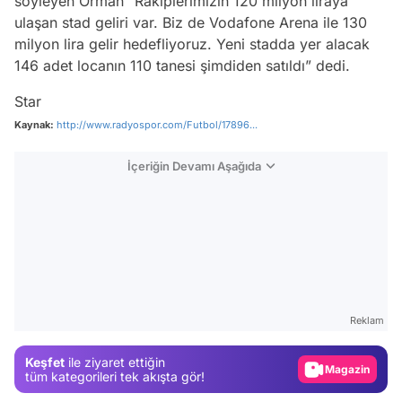
söyleyen Orman “Rakiplerimizin 120 milyon liraya
ulaşan stad geliri var. Biz de Vodafone Arena ile 130
milyon lira gelir hedefliyoruz. Yeni stadda yer alacak
146 adet locanın 110 tanesi şimdiden satıldı” dedi.
Star
Kaynak:
http://www.radyospor.com/Futbol/17896...
İçeriğin Devamı Aşağıda
Video
Test
Reklam
Gündem
Keşfet
ile ziyaret ettiğin
Magazin
tüm kategorileri tek akışta gör!
Video