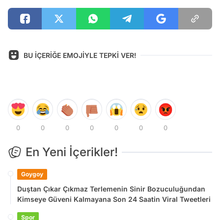
BU İÇERİĞE EMOJİYLE TEPKİ VER!
0
0
0
0
0
0
0
En Yeni İçerikler!
Goygoy
Duştan Çıkar Çıkmaz Terlemenin Sinir Bozuculuğundan
Kimseye Güveni Kalmayana Son 24 Saatin Viral Tweetleri
Spor