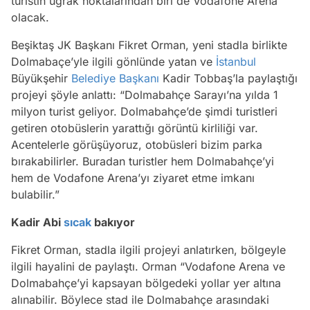
turistin uğrak noktalarından biri de Vodafone Arena
olacak.
Beşiktaş JK Başkanı Fikret Orman, yeni stadla birlikte
Dolmabaçe’yle ilgili gönlünde yatan ve
İstanbul
Büyükşehir
Belediye Başkanı
Kadir Tobbaş’la paylaştığı
projeyi şöyle anlattı: “Dolmabahçe Sarayı’na yılda 1
milyon turist geliyor. Dolmabahçe’de şimdi turistleri
getiren otobüslerin yarattığı görüntü kirliliği var.
Acentelerle görüşüyoruz, otobüsleri bizim parka
bırakabilirler. Buradan turistler hem Dolmabahçe’yi
hem de Vodafone Arena’yı ziyaret etme imkanı
bulabilir.”
Kadir Abi
sıcak
bakıyor
Fikret Orman, stadla ilgili projeyi anlatırken, bölgeyle
ilgili hayalini de paylaştı. Orman “Vodafone Arena ve
Dolmabahçe’yi kapsayan bölgedeki yollar yer altına
alınabilir. Böylece stad ile Dolmabahçe arasındaki