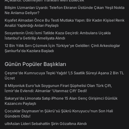
Açıklandı: Ödemeyen Trafikten Men Edilecek
Bilişim Uzmanları Uyardı: Telefon Ekranın Üstünde Çıkan Yeşil Nokta
Ne Anlama Geliyor?
Kıyafet Almadan Önce Bu Testi Mutlaka Yapın: Bir Kadın Kişisel Renk
Analizi Yaptırdığı Anları Paylaştı
Sosyetenin Ünlü İsmi Tatilde Kaza Geçirdi: Ambulans Uçakla
İstanbul'a Getirilip Ameliyata Alındı
12 Bin Yıllık Sırrı Çözmek İçin Türkiye'ye Geldiler: Çinli Arkeologlar
Şanlıurfa'da Kazılara Başladı
Günün Popüler Başlıkları
Çeşme'de Kumrucuya Tepki Yağdı! 1,5 Saatlik Süreyi Aşana 2 Bin TL
Ücret
8 Milyonluk Euro'luk Soygunun Firari Şüphelisi Olan Türk Çift,
İzmir'de Evlendi: Almanlar 'Utanmaz Çift' Dedi!
Sakarya'da Limonata Satıp iPhone 15 Alan Genç Girişimci Günlük
Kazancını Paylaştı
Çocuklar Duymasın'ın Şükrü'sü Şükrü Koruyucu'nun Son Hali
Gündem Oldu!
ultrAslan Lideri Sebahattin Şirin Gözaltına Alındı