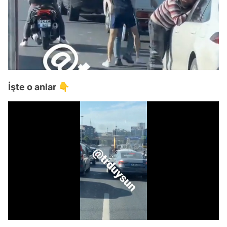
İşte o anlar 👇
Video
Test
/
Gündem