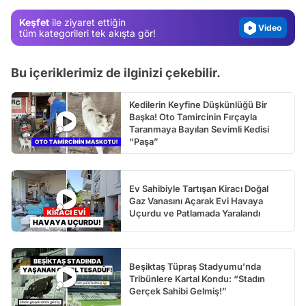
Magazin
Keşfet
ile ziyaret ettiğin
Video
tüm kategorileri tek akışta gör!
Test
Bu içeriklerimiz de ilginizi çekebilir.
Kedilerin Keyfine Düşkünlüğü Bir
Başka! Oto Tamircinin Fırçayla
Taranmaya Bayılan Sevimli Kedisi
“Paşa”
Ev Sahibiyle Tartışan Kiracı Doğal
Gaz Vanasını Açarak Evi Havaya
Uçurdu ve Patlamada Yaralandı
Beşiktaş Tüpraş Stadyumu’nda
Tribünlere Kartal Kondu: “Stadın
Gerçek Sahibi Gelmiş!”