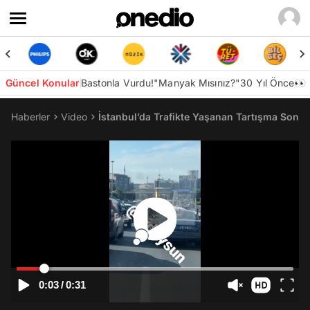
Güncel Konular
Bastonla Vurdu!
"Manyak Mısınız?"
30 Yıl Önce👀
Haberler
Video
İstanbul’da Trafikte Yaşanan Tartışma Sonu
0:03
/
0:31