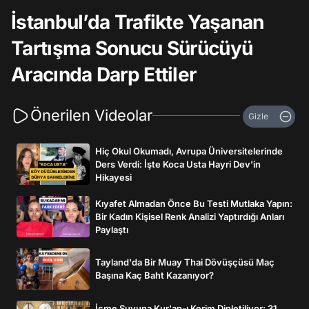
İstanbul’da Trafikte Yaşanan
Tartışma Sonucu Sürücüyü
Aracında Darp Ettiler
Önerilen Videolar
Gizle
Hiç Okul Okumadı, Avrupa Üniversitelerinde
Ders Verdi: İşte Koca Usta Hayri Dev'in
Hikayesi
Kıyafet Almadan Önce Bu Testi Mutlaka Yapın:
Bir Kadın Kişisel Renk Analizi Yaptırdığı Anları
Paylaştı
Tayland'da Bir Muay Thai Dövüşçüsü Maç
Başına Kaç Baht Kazanıyor?
İçme Suyuna Kur'an-ı Kerim Dinletiliyor: 31