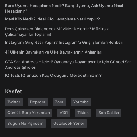
Burç Uyumu Hesaplama Nedir? Burç Uyumu, Aşk Uyumu Nasıl
Hesaplanır?
İdeal Kilo Nedir? İdeal Kilo Hesaplama Nasıl Yapılır?
Ders Çalışırken Dinlenecek Müzikler Nelerdir? Müziksiz
Çalışamayanlar Toplanın!
Instagram Giriş Nasıl Yapılır? Instagram'a Giriş İşlemleri Rehberi
41 Ülkenin Bayrakları ve Ülke Bayraklarının Anlamları
GTA San Andreas Hileleri! Oynamaya Doyamayanlar İçin Güncel San
Andreas Şifreleri
IQ Testi: IQ'unuzun Kaç Olduğunu Merak Ettiniz mi?
Keşfet
Twitter
Deprem
Zam
Youtube
Günlük Burç Yorumları
A101
Tiktok
Son Dakika
Bugün Ne Pişirsem
Gezilecek Yerler