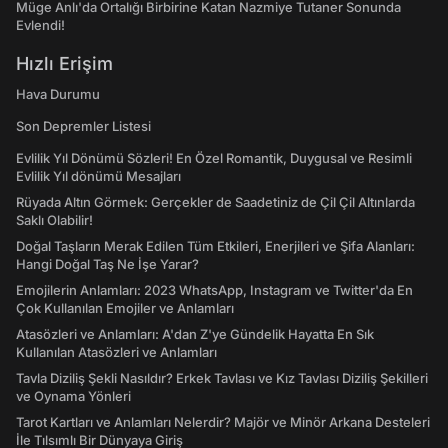
Müge Anlı'da Ortalığı Birbirine Katan Nazmiye Tutaner Sonunda
Evlendi!
Hızlı Erişim
Hava Durumu
Son Depremler Listesi
Evlilik Yıl Dönümü Sözleri! En Özel Romantik, Duygusal ve Resimli
Evlilik Yıl dönümü Mesajları
Rüyada Altın Görmek: Gerçekler de Saadetiniz de Çil Çil Altınlarda
Saklı Olabilir!
Doğal Taşların Merak Edilen Tüm Etkileri, Enerjileri ve Şifa Alanları:
Hangi Doğal Taş Ne İşe Yarar?
Emojilerin Anlamları: 2023 WhatsApp, Instagram ve Twitter'da En
Çok Kullanılan Emojiler ve Anlamları
Atasözleri ve Anlamları: A'dan Z'ye Gündelik Hayatta En Sık
Kullanılan Atasözleri ve Anlamları
Tavla Diziliş Şekli Nasıldır? Erkek Tavlası ve Kız Tavlası Diziliş Şekilleri
ve Oynama Yönleri
Tarot Kartları ve Anlamları Nelerdir? Majör ve Minör Arkana Desteleri
İle Tılsımlı Bir Dünyaya Giriş