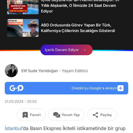
Yıllık Alışkanlık, O İlimizde 24 Saat Devam
Ediyor
ABD Ordusunda Görev Yapan Bir Türk,
Kaliforniya Çöllerinin Sıcaklığını Gösterdi
İçerik Devam Ediyor
Elif Sude Yenidoğan
- Yaşam Editörü
Onedio’yu Google'a ekleyin
21.05.2024 - 20:50
Favori
Yorum Yap
Paylaş
İstanbul
’da Basın Ekspres İkitelli istikametinde bir grup