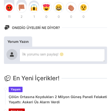
11
2
1
0
0
0
0
ONEDİO ÜYELERİ NE DİYOR?
Yorum Yazın
En Yeni İçerikler!
Yaşam
Çölün Ortasına Koydukları 2 Milyon Güneş Paneli Felaketi
Yaşattı: Askeri Üs Alarm Verdi