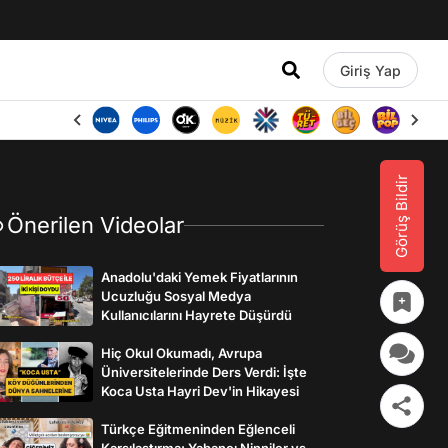
Giriş Yap
Görüş Bildir
Önerilen Videolar
Anadolu'daki Yemek Fiyatlarının
Ucuzluğu Sosyal Medya
Kullanıcılarını Hayrete Düşürdü
Hiç Okul Okumadı, Avrupa
Üniversitelerinde Ders Verdi: İşte
Koca Usta Hayri Dev'in Hikayesi
Türkçe Eğitmeninden Eğlenceli
Karşılaştırma: Yabancı Ninniler vs