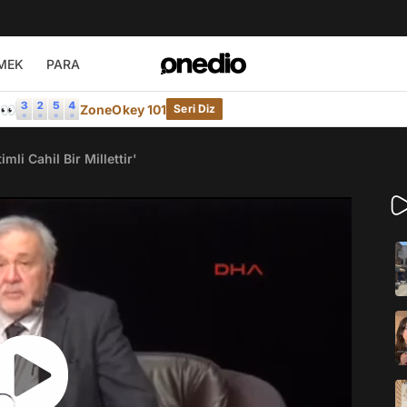
MEK
PARA
e👀
ZoneOkey 101
Seri Diz
imli Cahil Bir Millettir'