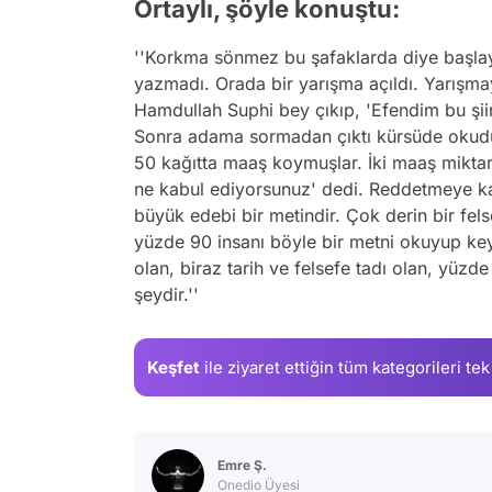
Ortaylı, şöyle konuştu:
''Korkma sönmez bu şafaklarda diye başlaya
yazmadı. Orada bir yarışma açıldı. Yarışmay
Hamdullah Suphi bey çıkıp, 'Efendim bu şiir
Sonra adama sormadan çıktı kürsüde okudu.
50 kağıtta maaş koymuşlar. İki maaş mikta
ne kabul ediyorsunuz' dedi. Reddetmeye ka
büyük edebi bir metindir. Çok derin bir felsef
yüzde 90 insanı böyle bir metni okuyup ke
olan, biraz tarih ve felsefe tadı olan, yüzd
şeydir.''
Keşfet
ile ziyaret ettiğin
tüm kategorileri tek
Emre Ş.
Onedio Üyesi