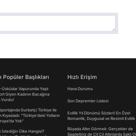
 Popüler Başlıkları
Hızlı Erişim
ş-Üsküdar Vapurunda Yaşlı
Hava Durumu
ort Giyen Kadının Bacağına
a Vurdu!
Son Depremler Listesi
portajında Gurbetçi Türkiye ile
Evlilik Yıl Dönümü Sözleri! En Özel
ı Kıyasladı: "Türkiye’deki Yolların
Romantik, Duygusal ve Resimli Evlilik 
rupa’da Yok"
dönümü Mesajları
Rüyada Altın Görmek: Gerçekler de
İstediğin Ülke Hangisi?
Saadetiniz de Çil Çil Altınlarda Saklı Ol