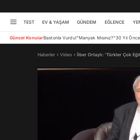
TEST
EV & YAŞAM
GÜNDEM
EĞLENCE
YE
Güncel Konular
Bastonla Vurdu!
"Manyak Mısınız?"
30 Yıl Önc
Haberler
Video
İlber Ortaylı: 'Türkler Çok Eğit