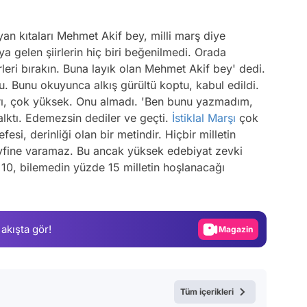
n kıtaları Mehmet Akif bey, milli marş diye
a gelen şiirlerin hiç biri beğenilmedi. Orada
leri bırakın. Buna layık olan Mehmet Akif bey' dedi.
 Bunu okuyunca alkış gürültü koptu, kabul edildi.
rı, çok yüksek. Onu almadı. 'Ben bunu yazmadım,
lktı. Edemezsin dediler ve geçti.
İstiklal Marşı
çok
esi, derinliği olan bir metindir. Hiçbir milletin
Video
yfine varamaz. Bu ancak yüksek edebiyat zevki
Test
e 10, bilemedin yüzde 15 milletin hoşlanacağı
Gündem
Magazin
 akışta gör!
Video
Test
Tüm içerikleri