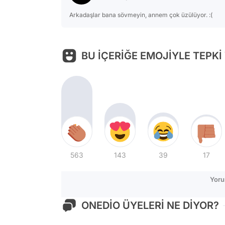
Arkadaşlar bana sövmeyin, annem çok üzülüyor. :(
BU İÇERİĞE EMOJİYLE TEPKİ
563
143
39
17
Yoru
ONEDİO ÜYELERİ NE DİYOR?