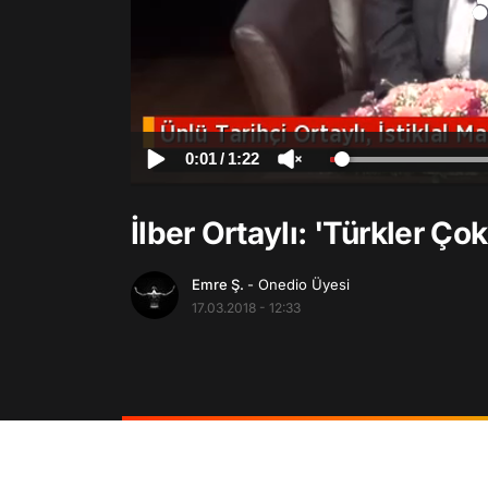
0:01
/
1:22
İlber Ortaylı: 'Türkler Çok 
Emre Ş.
- Onedio Üyesi
17.03.2018 - 12:33