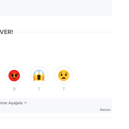
 VER!
9
7
7
mlar Aşağıda
Reklam