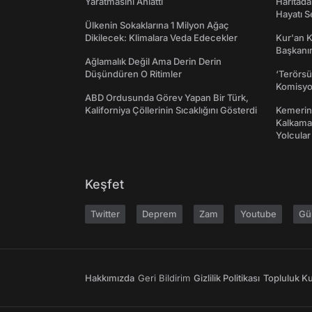
Yaratmasını Anlattı
Haritada
Hayatı S
Ülkenin Sokaklarına 1 Milyon Ağaç
Dikilecek: Klimalara Veda Edecekler
Kur'an 
Başkanın
Ağlamalık Değil Ama Derin Derin
Düşündüren O Ritimler
‘Terörsü
Komisyo
ABD Ordusunda Görev Yapan Bir Türk,
Kaliforniya Çöllerinin Sıcaklığını Gösterdi
Kemerini
Kalkama
Yolcular
Keşfet
Twitter
Deprem
Zam
Youtube
Gü
Hakkımızda
Geri Bildirim
Gizlilik Politikası
Topluluk Kur