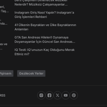
Ders Çalışırken Dinlenecek Müzikler
Nelerdir? Müziksiz Çalışamayanlar
eri,
Toplanın!
l Taş
Instagram Giriş Nasıl Yapılır? Instagram'a
Giriş İşlemleri Rehberi
,
nılan
41 Ülkenin Bayrakları ve Ülke Bayraklarının
Anlamları
GTA San Andreas Hileleri! Oynamaya
Doyamayanlar İçin Güncel San Andreas
ası ve
Şifreleri
IQ Testi: IQ'unuzun Kaç Olduğunu Merak
Ettiniz mi?
işirsem
Gezilecek Yerler
RSS