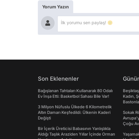
Yorum Yazın
Son Eklenenler
Günün
Bağışlanan Tahtaları Kullanarak 80 Odalı
Beşikta
Ev İnşa Etti: Basketbol Sahası Bile Var!
Kadın, Ş
Bastonl
3 Milyon Nüfuslu Ülkede 6 Kilometrelik
Altın Damarı Keşfedildi: Ülkenin Kaderi
Sokak Rö
Değişti
Avrupa'y
Çoğu Av
Bir İçerik Üreticisi Babasının Yanlışlıkla
Aldığı Taşlık Araziden Yıllar İçinde Orman
Yaşamak 