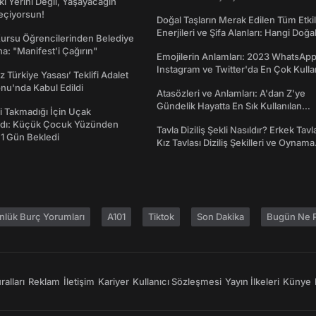
ki Yerini Değil, Yaşayacağın
eçiyorsun!
Doğal Taşların Merak Edilen Tüm Etkil
Enerjileri ve Şifa Alanları: Hangi Doğa
Kursu Öğrencilerinden Belediye
Ne İşe Yarar?
a: "Manifest’i Çağırın"
Emojilerin Anlamları: 2023 WhatsApp
Instagram ve Twitter'da En Çok Kulla
z Türkiye Yasası’ Teklifi Adalet
Emojiler ve Anlamları
nu'nda Kabul Edildi
Atasözleri ve Anlamları: A'dan Z'ye
Gündelik Hayatta En Sık Kullanılan
 Takmadığı İçin Uçak
Atasözleri ve Anlamları
dı: Küçük Çocuk Yüzünden
Tavla Diziliş Şekli Nasıldır? Erkek Tavl
 1 Gün Bekledi
Kız Tavlası Diziliş Şekilleri ve Oynama
Yönleri
nlük Burç Yorumları
A101
Tiktok
Son Dakika
Bugün Ne P
alları
Reklam
İletişim
Kariyer
Kullanıcı Sözleşmesi
Yayın İlkeleri
Künye