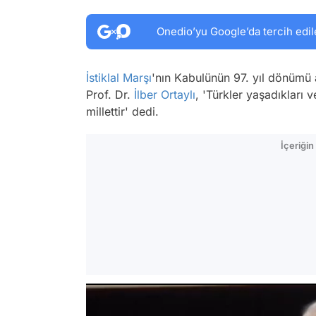
Onedio’yu Google’da tercih edil
İstiklal Marşı
'nın Kabulünün 97. yıl dönümü
Prof. Dr.
İlber Ortaylı
, 'Türkler yaşadıkları v
millettir' dedi.
İçeriği