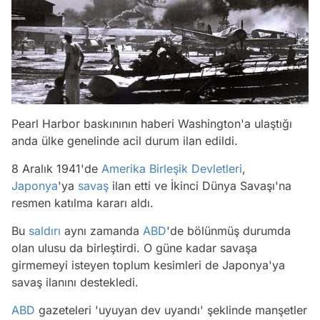
Pearl Harbor baskınının haberi Washington'a ulaştığı
anda ülke genelinde acil durum ilan edildi.
8 Aralık 1941'de
Amerika Birleşik Devletleri
,
Japonya
'ya
savaş
ilan etti ve İkinci Dünya Savaşı'na
resmen katılma kararı aldı.
Bu
saldırı
aynı zamanda
ABD
'de bölünmüş durumda
olan ulusu da birleştirdi. O güne kadar savaşa
girmemeyi isteyen toplum kesimleri de Japonya'ya
savaş ilanını destekledi.
ABD
gazeteleri 'uyuyan dev uyandı' şeklinde manşetler