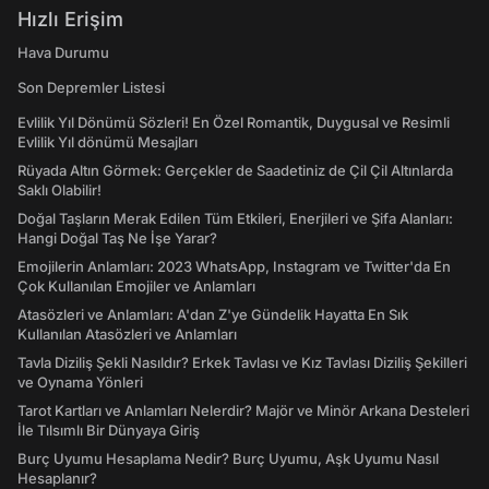
Hızlı Erişim
Hava Durumu
Son Depremler Listesi
Evlilik Yıl Dönümü Sözleri! En Özel Romantik, Duygusal ve Resimli
Evlilik Yıl dönümü Mesajları
Rüyada Altın Görmek: Gerçekler de Saadetiniz de Çil Çil Altınlarda
Saklı Olabilir!
Doğal Taşların Merak Edilen Tüm Etkileri, Enerjileri ve Şifa Alanları:
Hangi Doğal Taş Ne İşe Yarar?
Emojilerin Anlamları: 2023 WhatsApp, Instagram ve Twitter'da En
Çok Kullanılan Emojiler ve Anlamları
Atasözleri ve Anlamları: A'dan Z'ye Gündelik Hayatta En Sık
Kullanılan Atasözleri ve Anlamları
Tavla Diziliş Şekli Nasıldır? Erkek Tavlası ve Kız Tavlası Diziliş Şekilleri
ve Oynama Yönleri
Tarot Kartları ve Anlamları Nelerdir? Majör ve Minör Arkana Desteleri
İle Tılsımlı Bir Dünyaya Giriş
Burç Uyumu Hesaplama Nedir? Burç Uyumu, Aşk Uyumu Nasıl
Hesaplanır?