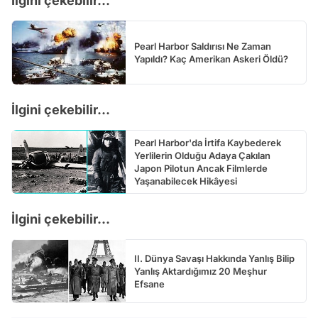
İlgini çekebilir...
Pearl Harbor Saldırısı Ne Zaman
Yapıldı? Kaç Amerikan Askeri Öldü?
İlgini çekebilir...
Pearl Harbor'da İrtifa Kaybederek
Yerlilerin Olduğu Adaya Çakılan
Japon Pilotun Ancak Filmlerde
Yaşanabilecek Hikâyesi
İlgini çekebilir...
II. Dünya Savaşı Hakkında Yanlış Bilip
Yanlış Aktardığımız 20 Meşhur
Efsane