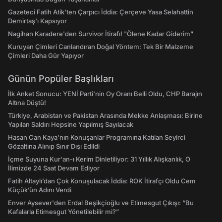
Gazeteci Fatih Atik'ten Çarpıcı İddia: Çerçeve Yasa Selahattin
Demirtaş'ı Kapsıyor
Nagihan Karadere'den Survivor İtirafı! "Ölene Kadar Giderim"
Kuruyan Çimleri Canlandıran Doğal Yöntem: Tek Bir Malzeme
Çimleri Daha Gür Yapıyor
Günün Popüler Başlıkları
İlk Anket Sonucu: YENİ Parti'nin Oy Oranı Belli Oldu, CHP Barajın
Altına Düştü!
Türkiye, Arabistan ve Pakistan Arasında Mekke Anlaşması: Birine
Yapılan Saldırı Hepsine Yapılmış Sayılacak
Hasan Can Kaya’nın Konuşanlar Programına Katılan Seyirci
Gözaltına Alınıp Sınır Dışı Edildi
İçme Suyuna Kur'an-ı Kerim Dinletiliyor: 31 Yıllık Alışkanlık, O
İlimizde 24 Saat Devam Ediyor
Fatih Altaylı’dan Çok Konuşulacak İddia: ROK İtirafçı Oldu Cem
Küçük’ün Adını Verdi
Enver Aysever'den Erdal Beşikçioğlu ve Etimesgut Çıkışı: “Bu
Kafalarla Etimesgut Yönetilebilir mi?”