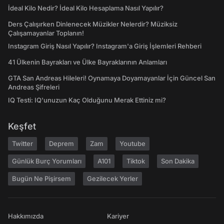
İdeal Kilo Nedir? İdeal Kilo Hesaplama Nasıl Yapılır?
Ders Çalışırken Dinlenecek Müzikler Nelerdir? Müziksiz
Çalışamayanlar Toplanın!
Instagram Giriş Nasıl Yapılır? Instagram'a Giriş İşlemleri Rehberi
41 Ülkenin Bayrakları ve Ülke Bayraklarının Anlamları
GTA San Andreas Hileleri! Oynamaya Doyamayanlar İçin Güncel San
Andreas Şifreleri
IQ Testi: IQ'unuzun Kaç Olduğunu Merak Ettiniz mi?
Keşfet
Twitter
Deprem
Zam
Youtube
Günlük Burç Yorumları
A101
Tiktok
Son Dakika
Bugün Ne Pişirsem
Gezilecek Yerler
Hakkımızda
Kariyer