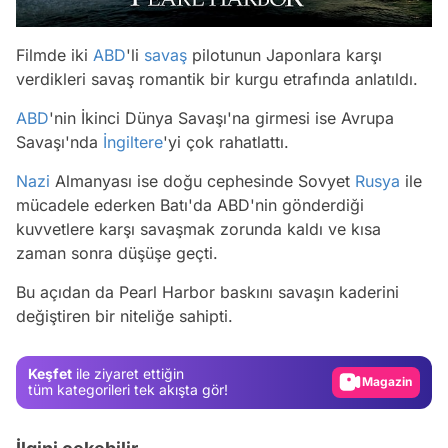
Filmde iki
ABD
'li
savaş
pilotunun Japonlara karşı
verdikleri savaş romantik bir kurgu etrafında anlatıldı.
ABD
'nin İkinci Dünya Savaşı'na girmesi ise Avrupa
Savaşı'nda
İngiltere
'yi çok rahatlattı.
Nazi
Almanyası ise doğu cephesinde Sovyet
Rusya
ile
mücadele ederken Batı'da ABD'nin gönderdiği
kuvvetlere karşı savaşmak zorunda kaldı ve kısa
Video
zaman sonra düşüşe geçti.
Test
Bu açıdan da Pearl Harbor baskını savaşın kaderini
değiştiren bir niteliğe sahipti.
Gündem
Magazin
Keşfet
ile ziyaret ettiğin
Video
tüm kategorileri tek akışta gör!
Test