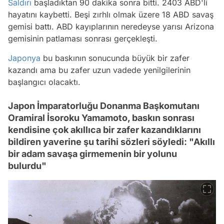
Saldırı
başladıktan 90 dakika sonra bitti. 2403 ABD'li
hayatını kaybetti. Beşi zırhlı olmak üzere 18 ABD savaş
gemisi battı. ABD kayıplarının neredeyse yarısı Arizona
gemisinin patlaması sonrası gerçekleşti.
Japonya
bu baskının sonucunda büyük bir zafer
kazandı ama bu zafer uzun vadede yenilgilerinin
başlangıcı olacaktı.
Japon İmparatorluğu Donanma Başkomutanı
Oramiral İsoroku Yamamoto, baskın sonrası
kendisine çok akıllıca bir zafer kazandıklarını
bildiren yaverine şu tarihi sözleri söyledi: "Akıllı
bir adam savaşa girmemenin bir yolunu
bulurdu"