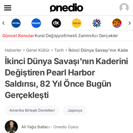
Güncel Konular
Kural Değişiyor
Emekli Zammı
Acı Gerçekler
Haberler
Genel Kültür
Tarih
İkinci Dünya Savaşı'nın Kaderin
İkinci Dünya Savaşı'nın Kaderini
Değiştiren Pearl Harbor
Saldırısı, 82 Yıl Önce Bugün
Gerçekleşti
Amerika Birleşik Devletleri
Japonya
Ali Yağız Baltacı
- Onedio Üyesi