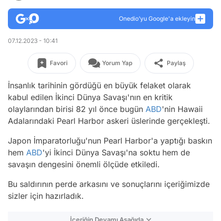
Onedio’yu Google'a ekleyin
07.12.2023 - 10:41
Favori
Yorum Yap
Paylaş
İnsanlık tarihinin gördüğü en büyük felaket olarak
kabul edilen İkinci Dünya Savaşı'nın en kritik
olaylarından birisi 82 yıl önce bugün
ABD
'nin Hawaii
Adalarındaki Pearl Harbor askeri üslerinde gerçekleşti.
Japon İmparatorluğu'nun Pearl Harbor'a yaptığı baskın
hem
ABD
'yi İkinci Dünya Savaşı'na soktu hem de
savaşın dengesini önemli ölçüde etkiledi.
Bu saldırının perde arkasını ve sonuçlarını içeriğimizde
sizler için hazırladık.
İçeriğin Devamı Aşağıda