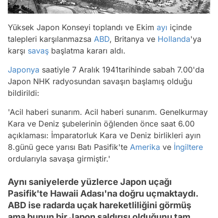
Yüksek Japon Konseyi toplandı ve Ekim
ayı
içinde
talepleri karşılanmazsa
ABD
, Britanya ve
Hollanda
'ya
karşı
savaş
başlatma kararı aldı.
Japonya
saatiyle 7 Aralık 1941tarihinde sabah 7.00'da
Japon NHK radyosundan savaşın başlamış olduğu
bildirildi:
'Acil haberi sunarım. Acil haberi sunarım. Genelkurmay
Kara ve Deniz şubelerinin öğlenden önce saat 6.00
açıklaması: İmparatorluk Kara ve Deniz birlikleri ayın
8.günü gece yarısı Batı Pasifik'te
Amerika
ve
İngiltere
ordularıyla savaşa girmiştir.'
Aynı saniyelerde yüzlerce Japon uçağı
Pasifik'te Hawaii Adası'na doğru uçmaktaydı.
ABD ise radarda uçak hareketliliğini görmüş
ama bunun bir Japon saldırısı olduğunu tam