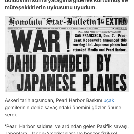
dolduktan sonra yatağıma giderek kurtulmuş ve
müteşekkirlerin uykusunu uyudum.
Askeri tarih açısından, Pearl Harbor Baskını
uçak
gemilerinin deniz savaşındaki önemini gözler önüne
serdi.
'Pearl Harbor saldırısı ve ardından gelen Pasifik savaşı,
Japonlara, Japon-Amerikanlara ve benzer fiziksel