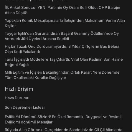
İlk Anket Sonucu: YENİ Parti'nin Oy Oranı Belli Oldu, CHP Barajın
Altına Düştü!
Yaptıkları Komik Mesajlaşmalarla İletişimden Maksimum Verim Alan
Kişiler
Toygar Işıklı'dan Gururlandıran Başarı! Grammy Ödülleri'nde Oy
Verecek Jüri Üyeleri Arasına Seçildi
Hiçbir Tuzak Onu Durduramıyordu: 3 Yıldır Çiftçilerin Baş Belası
Olan Kedi Yakalandı
Tarla İşçisiydi Modellere Taş Çıkarttı: Viral Olan Kadının Son Haline
Beğeni Yağdı
Milli Eğitim ve İçişleri Bakanlığı’ndan Ortak Karar: Yeni Dönemde
Tüm Okullardaki Kurallar Değişiyor
Hızlı Erişim
Hava Durumu
Son Depremler Listesi
Evlilik Yıl Dönümü Sözleri! En Özel Romantik, Duygusal ve Resimli
Evlilik Yıl dönümü Mesajları
Rüyada Altın Görmek: Gerçekler de Saadetiniz de Çil Çil Altınlarda