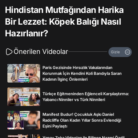
Hindistan Mutfağından Harika
Bir Lezzet: Köpek Balığı Nasıl
Hazırlanır?
Önerilen Videolar
Gizle
Paris Gezisinde Hırsızlık Vakalarından
Korunmak İçin Kendini Koli Bandıyla Saran
Kadının İlginç Önlemleri
Türkçe Eğitmeninden Eğlenceli Karşılaştırma:
Yabancı Ninniler vs Türk Ninnileri
Manifest Budur! Çocukluk Aşkı Daniel
Radcliffe Olan Kadın Yıllar Sonra Evlendiği
Eşini Paylaştı
Yapay Zeka Videoları ile Bilinen Nazmi Özdil