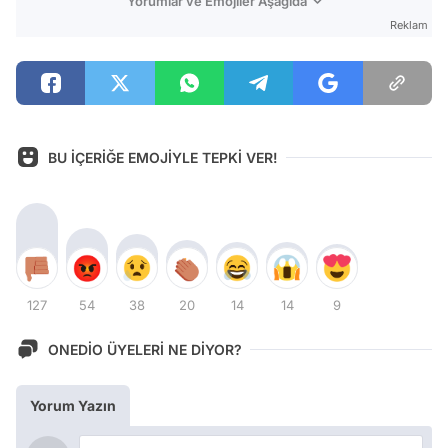
Yorumlar ve Emojiler Aşağıda
Reklam
BU İÇERİĞE EMOJİYLE TEPKİ VER!
127
54
38
20
14
14
9
ONEDİO ÜYELERİ NE DİYOR?
Yorum Yazın