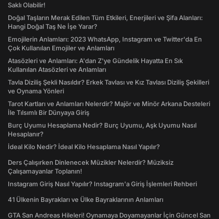
Saklı Olabilir!
Doğal Taşların Merak Edilen Tüm Etkileri, Enerjileri ve Şifa Alanları:
Hangi Doğal Taş Ne İşe Yarar?
Emojilerin Anlamları: 2023 WhatsApp, Instagram ve Twitter'da En
Çok Kullanılan Emojiler ve Anlamları
Atasözleri ve Anlamları: A'dan Z'ye Gündelik Hayatta En Sık
Kullanılan Atasözleri ve Anlamları
Tavla Diziliş Şekli Nasıldır? Erkek Tavlası ve Kız Tavlası Diziliş Şekilleri
ve Oynama Yönleri
Tarot Kartları ve Anlamları Nelerdir? Majör ve Minör Arkana Desteleri
İle Tılsımlı Bir Dünyaya Giriş
Burç Uyumu Hesaplama Nedir? Burç Uyumu, Aşk Uyumu Nasıl
Hesaplanır?
İdeal Kilo Nedir? İdeal Kilo Hesaplama Nasıl Yapılır?
Ders Çalışırken Dinlenecek Müzikler Nelerdir? Müziksiz
Çalışamayanlar Toplanın!
Instagram Giriş Nasıl Yapılır? Instagram'a Giriş İşlemleri Rehberi
41 Ülkenin Bayrakları ve Ülke Bayraklarının Anlamları
GTA San Andreas Hileleri! Oynamaya Doyamayanlar İçin Güncel San