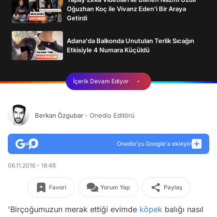
Oğuzhan Koç ile Vivanz Eden'i Bir Araya
Getirdi
Adana'da Balkonda Unutulan Terlik Sıcağın
Etkisiyle 4 Numara Küçüldü
İçerik Devam Ediyor
Berkan Özgubar
- Onedio Editörü
Onedio’yu Google'a ekleyin
06.11.2016 - 18:48
Favori
Yorum Yap
Paylaş
'Birçoğumuzun merak ettiği evimde
köpek
balığı nasıl