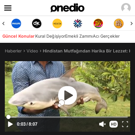
Güncel Konular
Kural Değişiyor
Emekli Zammı
Acı Gerçekler
Haberler
Video
Hindistan Mutfağından Harika Bir Lezzet: Köp
0:03
/
8:07