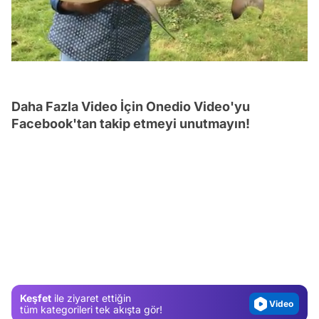
/
Daha Fazla Video İçin Onedio Video'yu
Facebook'tan takip etmeyi unutmayın!
Video
Test
Gündem
Magazin
Keşfet
ile ziyaret ettiğin
Video
tüm kategorileri tek akışta gör!