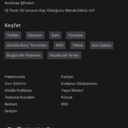
Andreas Şifreleri
IQ Testi: IQ'unuzun Kaç Olduğunu Merak Ettiniz mi?
Keşfet
Twitter
Deprem
Zam
Youtube
Günlük Burç Yorumları
A101
Tiktok
Son Dakika
Bugün Ne Pişirsem
Gezilecek Yerler
Hakkımızda
Kariyer
Geri Bildirim
Kullanıcı Sözleşmesi
Gizlilik Politikası
Yayın İlkeleri
Topluluk Kuralları
Künye
Reklam
RSS
İletişim