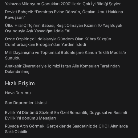
Yalnızca Milenyum Çocukları 2000'lilerin Çok İyi Bildiği Şeyler
Devlet Bahçeli: “Demirtaş Evine Dönsün, Öcalan Umut Hakkına
Kavuşsun”
Ülkü Hilal Çiftçi'nin Babası, Reşit Olmayan Kızının 10 Yaş Büyük
Oyuncuyla Aşk Yaşadığını İddia Etti
Özge Özpirinçci İddialarıyla Gündem Olan Kübra Süzgün
Cumhurbaşkanı Erdoğan'dan Yardım İstedi
Milli Dayanışma ve Toplumsal Bütünleşme Kanun Teklifi Meclis’e
Sunuldu
Anıtkabir Ziyaretleriyle İçimizi Isıtan Aile Komşuları Tarafından
Dolandırılmış
Hızlı Erişim
Hava Durumu
Son Depremler Listesi
Evlilik Yıl Dönümü Sözleri! En Özel Romantik, Duygusal ve Resimli
Evlilik Yıl dönümü Mesajları
Rüyada Altın Görmek: Gerçekler de Saadetiniz de Çil Çil Altınlarda
Saklı Olabilir!