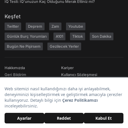
IQ Testi: IQ'unuzun Kaç Olduğunu Merak Ettiniz mi?
Keşfet
Twitter
Deprem
Zam
Youtube
Günlük Burç Yorumları
A101
Tiktok
Son Dakika
Bugün Ne Pişirsem
Gezilecek Yerler
Hakkımızda
Kariyer
Geri Bildirim
Kullanıcı Sözleşmesi
Gizlilik Politikası
Yayın İlkeleri
Topluluk Kuralları
Künye
Reklam
RSS
İletişim