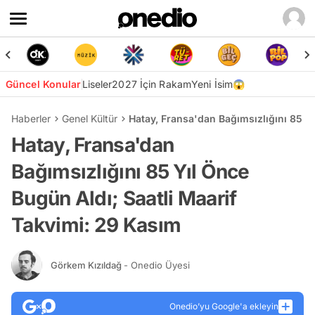
Güncel Konular
Liseler
2027 İçin Rakam
Yeni İsim😱
Haberler
Genel Kültür
Hatay, Fransa'dan Bağımsızlığını 85 Y
Hatay, Fransa'dan
Bağımsızlığını 85 Yıl Önce
Bugün Aldı; Saatli Maarif
Takvimi: 29 Kasım
Görkem Kızıldağ
- Onedio Üyesi
Onedio’yu Google'a ekleyin