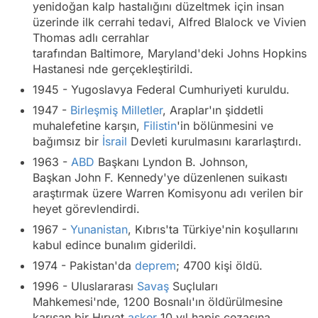
yenidoğan kalp hastalığını düzeltmek için insan
üzerinde ilk cerrahi tedavi, Alfred Blalock ve Vivien
Thomas adlı cerrahlar
tarafından Baltimore, Maryland'deki
Johns Hopkins
Hastanesi
nde gerçekleştirildi.
1945 - Yugoslavya Federal Cumhuriyeti kuruldu.
1947 -
Birleşmiş Milletler
, Araplar'ın şiddetli
muhalefetine karşın,
Filistin
'in bölünmesini ve
bağımsız bir
İsrail
Devleti kurulmasını kararlaştırdı.
1963 -
ABD
Başkanı Lyndon B. Johnson,
Başkan John F. Kennedy'ye düzenlenen suikastı
araştırmak üzere
Warren Komisyonu
adı verilen bir
heyet görevlendirdi.
1967 -
Yunanistan
, Kıbrıs'ta Türkiye'nin koşullarını
kabul edince bunalım giderildi.
1974 - Pakistan'da
deprem
; 4700 kişi öldü.
1996 - Uluslararası
Savaş
Suçluları
Mahkemesi'nde, 1200 Bosnalı'ın öldürülmesine
karışan bir Hırvat
asker
10 yıl hapis cezasına