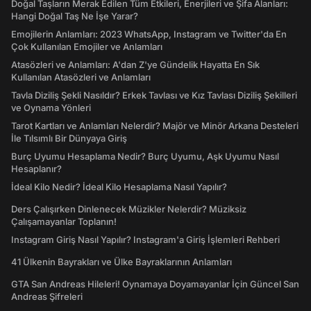
Doğal Taşların Merak Edilen Tüm Etkileri, Enerjileri ve Şifa Alanları:
Hangi Doğal Taş Ne İşe Yarar?
Emojilerin Anlamları: 2023 WhatsApp, Instagram ve Twitter'da En
Çok Kullanılan Emojiler ve Anlamları
Atasözleri ve Anlamları: A'dan Z'ye Gündelik Hayatta En Sık
Kullanılan Atasözleri ve Anlamları
Tavla Diziliş Şekli Nasıldır? Erkek Tavlası ve Kız Tavlası Diziliş Şekilleri
ve Oynama Yönleri
Tarot Kartları ve Anlamları Nelerdir? Majör ve Minör Arkana Desteleri
İle Tılsımlı Bir Dünyaya Giriş
Burç Uyumu Hesaplama Nedir? Burç Uyumu, Aşk Uyumu Nasıl
Hesaplanır?
İdeal Kilo Nedir? İdeal Kilo Hesaplama Nasıl Yapılır?
Ders Çalışırken Dinlenecek Müzikler Nelerdir? Müziksiz
Çalışamayanlar Toplanın!
Instagram Giriş Nasıl Yapılır? Instagram'a Giriş İşlemleri Rehberi
41 Ülkenin Bayrakları ve Ülke Bayraklarının Anlamları
GTA San Andreas Hileleri! Oynamaya Doyamayanlar İçin Güncel San
Andreas Şifreleri