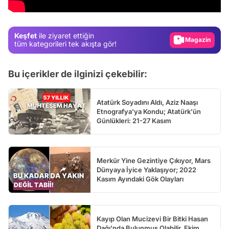
Test
Gündem
Keşfet
ile ziyaret ettiğin
Magazin
tüm kategorileri tek akışta gör!
Video
Bu içerikler de ilginizi çekebilir:
Test
Atatürk Soyadını Aldı, Aziz Naaşı
Etnografya'ya Kondu; Atatürk'ün
Günlükleri: 21-27 Kasım
Merkür Yine Gezintiye Çıkıyor, Mars
Dünyaya İyice Yaklaşıyor; 2022
Kasım Ayındaki Gök Olayları
Kayıp Olan Mucizevi Bir Bitki Hasan
Dağı'nda Bulunmuş Olabilir, Ekim