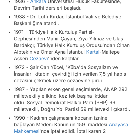
1936 -
Ankara
Üniversitesi Hukuk Fakültesinde,
Devrim Tarihi dersleri başladı.
1938 - Dr. Lütfi Kırdar, İstanbul Vali ve Belediye
Başkanlığına atandı.
1971 - Türkiye Halk Kurtuluş Partisi-
Cephesi'nden Mahir Çayan, Ziya Yılmaz ve Ulaş
Bardakçı; Türkiye Halk Kurtuluş Ordusu'ndan Cihan
Alptekin ve Ömer Ayna İstanbul
Kartal
-Maltepe
Askeri
Cezaevi
'nden kaçtılar.
1972 - Şair Can Yücel, 'Küba'da Sosyalizm ve
İnsanlar' kitabını çevirdiği için verilen 7,5 yıl hapis
cezasını çekmek üzere cezaevine girdi.
1987 - Yapılan erken genel seçimlerde, ANAP 292
milletvekiliyle ikinci kez tek başına iktidar
oldu. Sosyal Demokrat Halkçı Parti (SHP) 99
milletvekili, Doğru Yol Partisi 59 milletvekili çıkardı.
1990 - Kadının çalışmasını kocanın iznine
bağlayan Medeni Kanun'un 159. maddesi
Anayasa
Mahkemesi
'nce iptal edildi. İptal kararı 2