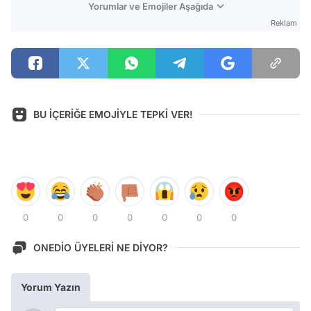
Yorumlar ve Emojiler Aşağıda
Reklam
BU İÇERİĞE EMOJİYLE TEPKİ VER!
0
0
0
0
0
0
0
ONEDİO ÜYELERİ NE DİYOR?
Yorum Yazın