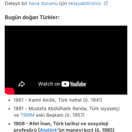
Detaylı bir
hava durumu
için
tıklayabilirsiniz.
Bugün doğan Türkler:
1861 - Kamil Akdik, Türk hattat (ö. 1941)
1881 - Mustafa Abdülhalik Renda, Türk siyasetçi
ve
TBMM
eski Başkanı (ö. 1957)
1908 - Afet İnan, Türk tarihçi ve sosyoloji
profesörü (
Atatürk
'ün manevi kızı) (ö. 1985)