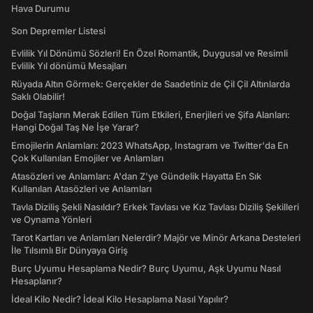
Hava Durumu
Son Depremler Listesi
Evlilik Yıl Dönümü Sözleri! En Özel Romantik, Duygusal ve Resimli
Evlilik Yıl dönümü Mesajları
Rüyada Altın Görmek: Gerçekler de Saadetiniz de Çil Çil Altınlarda
Saklı Olabilir!
Doğal Taşların Merak Edilen Tüm Etkileri, Enerjileri ve Şifa Alanları:
Hangi Doğal Taş Ne İşe Yarar?
Emojilerin Anlamları: 2023 WhatsApp, Instagram ve Twitter'da En
Çok Kullanılan Emojiler ve Anlamları
Atasözleri ve Anlamları: A'dan Z'ye Gündelik Hayatta En Sık
Kullanılan Atasözleri ve Anlamları
Tavla Diziliş Şekli Nasıldır? Erkek Tavlası ve Kız Tavlası Diziliş Şekilleri
ve Oynama Yönleri
Tarot Kartları ve Anlamları Nelerdir? Majör ve Minör Arkana Desteleri
İle Tılsımlı Bir Dünyaya Giriş
Burç Uyumu Hesaplama Nedir? Burç Uyumu, Aşk Uyumu Nasıl
Hesaplanır?
İdeal Kilo Nedir? İdeal Kilo Hesaplama Nasıl Yapılır?