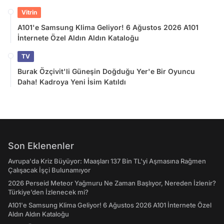
Vitrin
A101'e Samsung Klima Geliyor! 6 Ağustos 2026 A101
İnternete Özel Aldın Aldın Kataloğu
TV
Burak Özçivit'li Güneşin Doğduğu Yer'e Bir Oyuncu
Daha! Kadroya Yeni İsim Katıldı
Son Eklenenler
Avrupa'da Kriz Büyüyor: Maaşları 137 Bin TL'yi Aşmasına Rağmen
Çalışacak İşçi Bulunamıyor
2026 Perseid Meteor Yağmuru Ne Zaman Başlıyor, Nereden İzlenir?
Türkiye’den İzlenecek mi?
A101'e Samsung Klima Geliyor! 6 Ağustos 2026 A101 İnternete Özel
Aldın Aldın Kataloğu