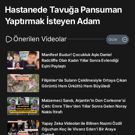
Hastanede Tavuğa Pansuman
Yaptırmak İsteyen Adam
Önerilen Videolar
Gizle
Manifest Budur! Çocukluk Aşkı Daniel
Radcliffe Olan Kadın Yıllar Sonra Evlendiği
Eşini Paylaştı
Filipinler'de Suların Çekilmesiyle Ortaya Çıkan
Görüntü Hem Ürküttü Hem Büyüledi
Malzemeci Sandı, Arjantin'in Don Corleone'si
Çıktı: Emre Tilev'den Yıllar Sonra Gelen Noray
Nakis İtirafı
Yapay Zeka Videoları ile Bilinen Nazmi Özdil
Oğuzhan Koç ile Vivanz Eden'i Bir Araya
Getirdi