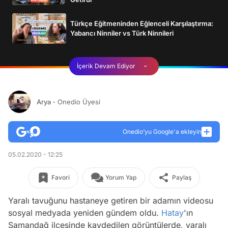
Türkçe Eğitmeninden Eğlenceli Karşılaştırma:
Yabancı Ninniler vs Türk Ninnileri
İçerik Devam Ediyor
Arya
- Onedio Üyesi
Onedio’yu Google'a ekleyin
05.02.2020 - 12:25
Favori
Yorum Yap
Paylaş
Yaralı tavuğunu hastaneye getiren bir adamın videosu
sosyal medyada yeniden gündem oldu.
Hatay
'ın
Samandağ ilçesinde kaydedilen görüntülerde, yaralı