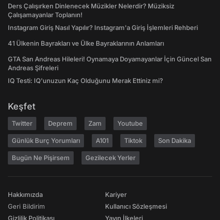
Ders Çalışırken Dinlenecek Müzikler Nelerdir? Müziksiz
Çalışamayanlar Toplanın!
Instagram Giriş Nasıl Yapılır? Instagram'a Giriş İşlemleri Rehberi
41 Ülkenin Bayrakları ve Ülke Bayraklarının Anlamları
GTA San Andreas Hileleri! Oynamaya Doyamayanlar İçin Güncel San
Andreas Şifreleri
IQ Testi: IQ'unuzun Kaç Olduğunu Merak Ettiniz mi?
Keşfet
Twitter
Deprem
Zam
Youtube
Günlük Burç Yorumları
A101
Tiktok
Son Dakika
Bugün Ne Pişirsem
Gezilecek Yerler
Hakkımızda
Kariyer
Geri Bildirim
Kullanıcı Sözleşmesi
Gizlilik Politikası
Yayın İlkeleri