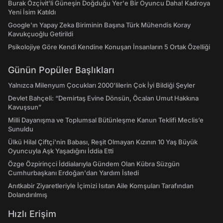
Burak Özçivit'li Güneşin Doğduğu Yer'e Bir Oyuncu Daha! Kadroya
Yeni İsim Katıldı
Google'ın Yapay Zeka Biriminin Başına Türk Mühendis Koray
Kavukçuoğlu Getirildi
Psikolojiye Göre Kendi Kendine Konuşan İnsanların 5 Ortak Özelliği
Günün Popüler Başlıkları
Yalnızca Milenyum Çocukları 2000'lilerin Çok İyi Bildiği Şeyler
Devlet Bahçeli: “Demirtaş Evine Dönsün, Öcalan Umut Hakkına
Kavuşsun”
Milli Dayanışma ve Toplumsal Bütünleşme Kanun Teklifi Meclis’e
Sunuldu
Ülkü Hilal Çiftçi'nin Babası, Reşit Olmayan Kızının 10 Yaş Büyük
Oyuncuyla Aşk Yaşadığını İddia Etti
Özge Özpirinçci İddialarıyla Gündem Olan Kübra Süzgün
Cumhurbaşkanı Erdoğan'dan Yardım İstedi
Anıtkabir Ziyaretleriyle İçimizi Isıtan Aile Komşuları Tarafından
Dolandırılmış
Hızlı Erişim