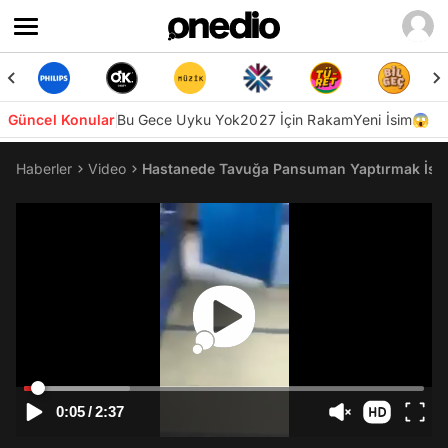
Güncel Konular
Bu Gece Uyku Yok
2027 İçin Rakam
Yeni İsim😱
Haberler
Video
Hastanede Tavuğa Pansuman Yaptırmak İst
0:05
/
2:37