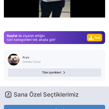
Test
/
Gündem
Magazin
Video
Keşfet
ile ziyaret ettiğin
Test
tüm kategorileri tek akışta gör!
Arya
Onedio Üyesi
Tüm içerikleri
Sana Özel Seçtiklerimiz