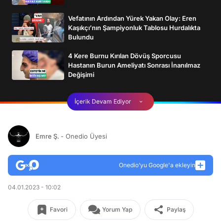
Vefatının Ardından Yürek Yakan Olay: Eren
Kaşıkçı’nın Şampiyonluk Tablosu Hurdalıkta
Bulundu
4 Kere Burnu Kırılan Dövüş Sporcusu
Hastanın Burun Ameliyatı Sonrası İnanılmaz
Değişimi
İçerik Devam Ediyor
Emre Ş.
- Onedio Üyesi
Onedio’yu Google'a ekleyin
04.01.2023 - 10:02
Favori
Yorum Yap
Paylaş