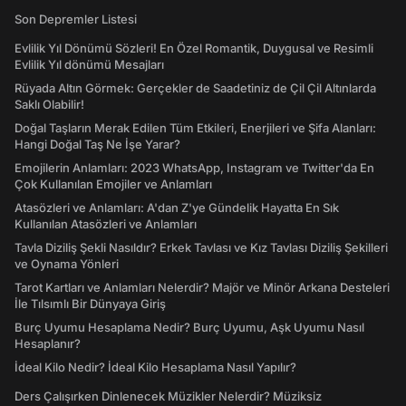
Son Depremler Listesi
Evlilik Yıl Dönümü Sözleri! En Özel Romantik, Duygusal ve Resimli
Evlilik Yıl dönümü Mesajları
Rüyada Altın Görmek: Gerçekler de Saadetiniz de Çil Çil Altınlarda
Saklı Olabilir!
Doğal Taşların Merak Edilen Tüm Etkileri, Enerjileri ve Şifa Alanları:
Hangi Doğal Taş Ne İşe Yarar?
Emojilerin Anlamları: 2023 WhatsApp, Instagram ve Twitter'da En
Çok Kullanılan Emojiler ve Anlamları
Atasözleri ve Anlamları: A'dan Z'ye Gündelik Hayatta En Sık
Kullanılan Atasözleri ve Anlamları
Tavla Diziliş Şekli Nasıldır? Erkek Tavlası ve Kız Tavlası Diziliş Şekilleri
ve Oynama Yönleri
Tarot Kartları ve Anlamları Nelerdir? Majör ve Minör Arkana Desteleri
İle Tılsımlı Bir Dünyaya Giriş
Burç Uyumu Hesaplama Nedir? Burç Uyumu, Aşk Uyumu Nasıl
Hesaplanır?
İdeal Kilo Nedir? İdeal Kilo Hesaplama Nasıl Yapılır?
Ders Çalışırken Dinlenecek Müzikler Nelerdir? Müziksiz