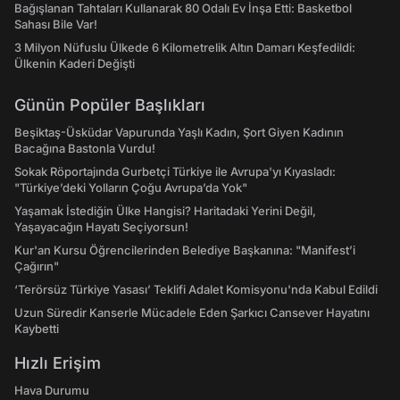
Bağışlanan Tahtaları Kullanarak 80 Odalı Ev İnşa Etti: Basketbol
Sahası Bile Var!
3 Milyon Nüfuslu Ülkede 6 Kilometrelik Altın Damarı Keşfedildi:
Ülkenin Kaderi Değişti
Günün Popüler Başlıkları
Beşiktaş-Üsküdar Vapurunda Yaşlı Kadın, Şort Giyen Kadının
Bacağına Bastonla Vurdu!
Sokak Röportajında Gurbetçi Türkiye ile Avrupa'yı Kıyasladı:
"Türkiye’deki Yolların Çoğu Avrupa’da Yok"
Yaşamak İstediğin Ülke Hangisi? Haritadaki Yerini Değil,
Yaşayacağın Hayatı Seçiyorsun!
Kur'an Kursu Öğrencilerinden Belediye Başkanına: "Manifest’i
Çağırın"
‘Terörsüz Türkiye Yasası’ Teklifi Adalet Komisyonu'nda Kabul Edildi
Uzun Süredir Kanserle Mücadele Eden Şarkıcı Cansever Hayatını
Kaybetti
Hızlı Erişim
Hava Durumu