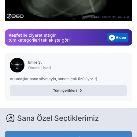
Test
/
Gündem
Magazin
Keşfet
ile ziyaret ettiğin
Video
tüm kategorileri tek akışta gör!
Test
Emre Ş.
Onedio Üyesi
Arkadaşlar bana sövmeyin, annem çok üzülüyor. :(
Tüm içerikleri
Sana Özel Seçtiklerimiz