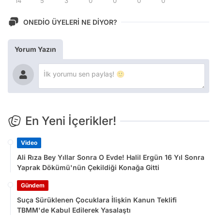
14
5
3
0
0
0
0
ONEDİO ÜYELERİ NE DİYOR?
Yorum Yazın
En Yeni İçerikler!
Video
Ali Rıza Bey Yıllar Sonra O Evde! Halil Ergün 16 Yıl Sonra
Yaprak Dökümü'nün Çekildiği Konağa Gitti
Gündem
Suça Sürüklenen Çocuklara İlişkin Kanun Teklifi
TBMM'de Kabul Edilerek Yasalaştı