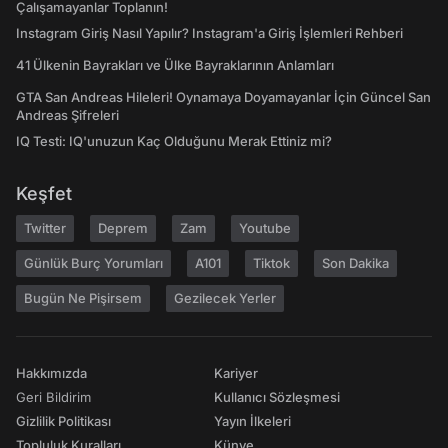
Çalışamayanlar Toplanın!
Instagram Giriş Nasıl Yapılır? Instagram'a Giriş İşlemleri Rehberi
41 Ülkenin Bayrakları ve Ülke Bayraklarının Anlamları
GTA San Andreas Hileleri! Oynamaya Doyamayanlar İçin Güncel San
Andreas Şifreleri
IQ Testi: IQ'unuzun Kaç Olduğunu Merak Ettiniz mi?
Keşfet
Twitter
Deprem
Zam
Youtube
Günlük Burç Yorumları
A101
Tiktok
Son Dakika
Bugün Ne Pişirsem
Gezilecek Yerler
Hakkımızda
Kariyer
Geri Bildirim
Kullanıcı Sözleşmesi
Gizlilik Politikası
Yayın İlkeleri
Topluluk Kuralları
Künye