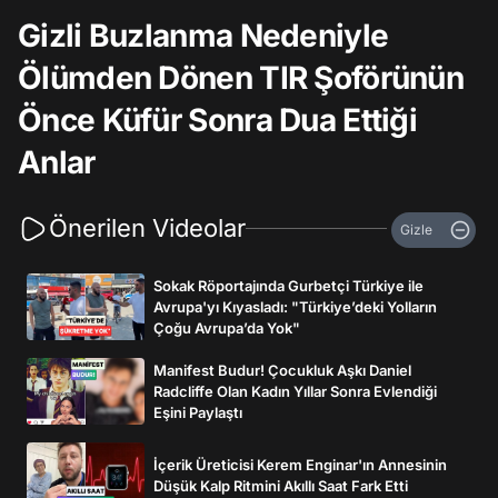
Gizli Buzlanma Nedeniyle
Ölümden Dönen TIR Şoförünün
Önce Küfür Sonra Dua Ettiği
Anlar
Önerilen Videolar
Gizle
Sokak Röportajında Gurbetçi Türkiye ile
Avrupa'yı Kıyasladı: "Türkiye’deki Yolların
Çoğu Avrupa’da Yok"
Manifest Budur! Çocukluk Aşkı Daniel
Radcliffe Olan Kadın Yıllar Sonra Evlendiği
Eşini Paylaştı
İçerik Üreticisi Kerem Enginar'ın Annesinin
Düşük Kalp Ritmini Akıllı Saat Fark Etti