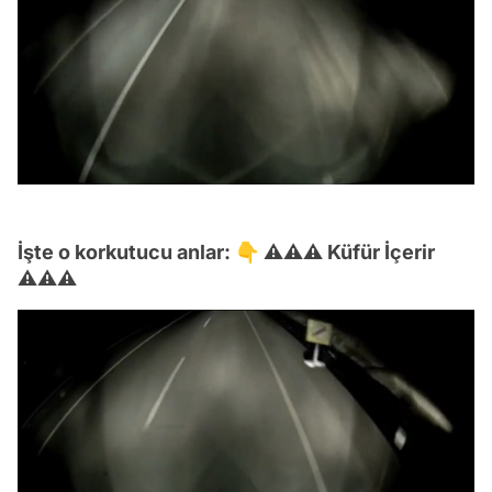
İşte o korkutucu anlar: 👇 ⚠⚠⚠ Küfür İçerir
⚠⚠⚠
Video