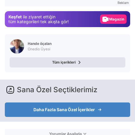
Reklam
Gündem
Magazin
Keşfet
ile ziyaret ettiğin
tüm kategorileri tek akışta gör!
Video
Test
Hande öçalan
Onedio Üyesi
Tüm içerikleri
Sana Özel Seçtiklerimiz
Daha Fazla Sana Özel İçerikler
Yorumlar Aşağıda