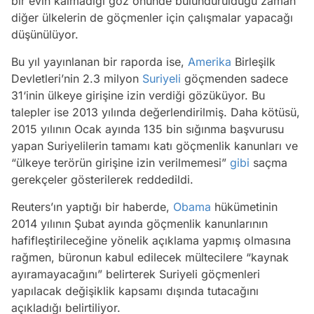
bir evin kalmadığı göz önünde bulundurulduğu zaman
diğer ülkelerin de göçmenler için çalışmalar yapacağı
düşünülüyor.
Bu yıl yayınlanan bir raporda ise,
Amerika
Birleşilk
Devletleri’nin 2.3 milyon
Suriyeli
göçmenden sadece
31‘inin ülkeye girişine izin verdiği gözüküyor. Bu
talepler ise 2013 yılında değerlendirilmiş. Daha kötüsü,
2015 yılının Ocak ayında 135 bin sığınma başvurusu
yapan Suriyelilerin tamamı katı göçmenlik kanunları ve
“ülkeye terörün girişine izin verilmemesi”
gibi
saçma
gerekçeler gösterilerek reddedildi.
Reuters’ın yaptığı bir haberde,
Obama
hükümetinin
2014 yılının Şubat ayında göçmenlik kanunlarının
hafifleştirileceğine yönelik açıklama yapmış olmasına
rağmen, büronun kabul edilecek mültecilere “kaynak
ayıramayacağını” belirterek Suriyeli göçmenleri
yapılacak değişiklik kapsamı dışında tutacağını
açıkladığı belirtiliyor.