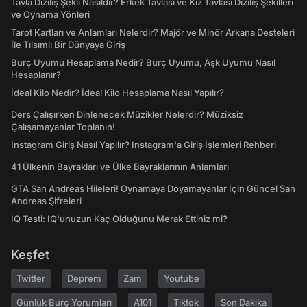
Tavla Diziliş Şekli Nasıldır? Erkek Tavlası ve Kız Tavlası Diziliş Şekilleri
ve Oynama Yönleri
Tarot Kartları ve Anlamları Nelerdir? Majör ve Minör Arkana Desteleri
İle Tılsımlı Bir Dünyaya Giriş
Burç Uyumu Hesaplama Nedir? Burç Uyumu, Aşk Uyumu Nasıl
Hesaplanır?
İdeal Kilo Nedir? İdeal Kilo Hesaplama Nasıl Yapılır?
Ders Çalışırken Dinlenecek Müzikler Nelerdir? Müziksiz
Çalışamayanlar Toplanın!
Instagram Giriş Nasıl Yapılır? Instagram'a Giriş İşlemleri Rehberi
41 Ülkenin Bayrakları ve Ülke Bayraklarının Anlamları
GTA San Andreas Hileleri! Oynamaya Doyamayanlar İçin Güncel San
Andreas Şifreleri
IQ Testi: IQ'unuzun Kaç Olduğunu Merak Ettiniz mi?
Keşfet
Twitter
Deprem
Zam
Youtube
Günlük Burç Yorumları
A101
Tiktok
Son Dakika