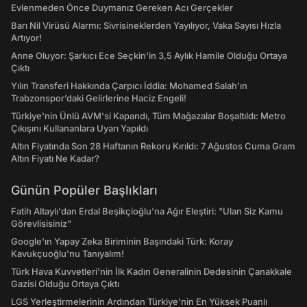
Evlenmeden Önce Duymanız Gereken Acı Gerçekler
Barı Nil Virüsü Alarmı: Sivrisineklerden Yayılıyor, Vaka Sayısı Hızla
Artıyor!
Anne Oluyor: Şarkıcı Ece Seçkin'in 3,5 Aylık Hamile Olduğu Ortaya
Çıktı
Yılın Transferi Hakkında Çarpıcı İddia: Mohamed Salah'ın
Trabzonspor’daki Gelirlerine Haciz Engeli!
Türkiye'nin Ünlü AVM'si Kapandı, Tüm Mağazalar Boşaltıldı: Metro
Çıkışını Kullananlara Uyarı Yapıldı
Altın Fiyatında Son 28 Haftanın Rekoru Kırıldı: 7 Ağustos Cuma Gram
Altın Fiyatı Ne Kadar?
Günün Popüler Başlıkları
Fatih Altaylı'dan Erdal Beşikçioğlu'na Ağır Eleştiri: "Ulan Siz Kamu
Görevlisisiniz"
Google'ın Yapay Zeka Biriminin Başındaki Türk: Koray
Kavukçuoğlu'nu Tanıyalım!
Türk Hava Kuvvetleri'nin İlk Kadın Generalinin Dedesinin Çanakkale
Gazisi Olduğu Ortaya Çıktı
LGS Yerleştirmelerinin Ardından Türkiye'nin En Yüksek Puanlı