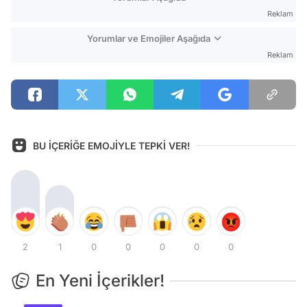
Reklam
Yorumlar ve Emojiler Aşağıda
Reklam
BU İÇERİĞE EMOJİYLE TEPKİ VER!
2
1
0
0
0
0
0
En Yeni İçerikler!