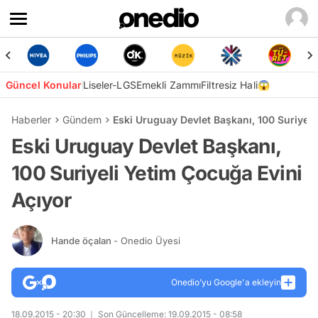
Güncel Konular
Liseler-LGS
Emekli Zammı
Filtresiz Hali😱
Haberler
Gündem
Eski Uruguay Devlet Başkanı, 100 Suriyeli
Eski Uruguay Devlet Başkanı,
100 Suriyeli Yetim Çocuğa Evini
Açıyor
Hande öçalan
- Onedio Üyesi
Onedio’yu Google'a ekleyin
18.09.2015 - 20:30
Son Güncelleme: 19.09.2015 - 08:58