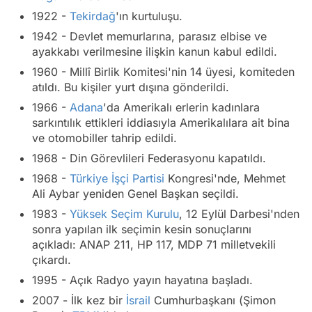
1922 -
Tekirdağ
'ın kurtuluşu.
1942 - Devlet memurlarına, parasız elbise ve
ayakkabı verilmesine ilişkin kanun kabul edildi.
1960 - Millî Birlik Komitesi'nin 14 üyesi, komiteden
atıldı. Bu kişiler yurt dışına gönderildi.
1966 -
Adana
'da Amerikalı erlerin kadınlara
sarkıntılık ettikleri iddiasıyla Amerikalılara ait bina
ve otomobiller tahrip edildi.
1968 - Din Görevlileri Federasyonu kapatıldı.
1968 -
Türkiye İşçi Partisi
Kongresi'nde, Mehmet
Ali Aybar yeniden Genel Başkan seçildi.
1983 -
Yüksek Seçim Kurulu
, 12 Eylül Darbesi'nden
sonra yapılan ilk seçimin kesin sonuçlarını
açıkladı: ANAP 211, HP 117, MDP 71 milletvekili
çıkardı.
1995 - Açık Radyo yayın hayatına başladı.
2007 - İlk kez bir
İsrail
Cumhurbaşkanı (Şimon