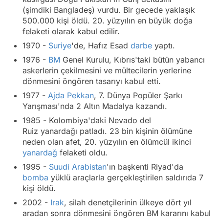
(şimdiki Bangladeş) vurdu. Bir gecede yaklaşık
500.000 kişi öldü. 20. yüzyılın en büyük doğa
felaketi olarak kabul edilir.
1970 -
Suriye
'de, Hafız Esad
darbe
yaptı.
1976 -
BM
Genel Kurulu, Kıbrıs'taki bütün yabancı
askerlerin çekilmesini ve mültecilerin yerlerine
dönmesini öngören tasarıyı kabul etti.
1977 -
Ajda Pekkan
, 7. Dünya Popüler Şarkı
Yarışması'nda 2 Altın Madalya kazandı.
1985 - Kolombiya'daki Nevado del
Ruiz yanardağı patladı. 23 bin kişinin ölümüne
neden olan afet, 20. yüzyılın en ölümcül ikinci
yanardağ
felaketi oldu.
1995 -
Suudi Arabistan
'ın başkenti Riyad'da
bomba
yüklü araçlarla gerçekleştirilen saldırıda 7
kişi öldü.
2002 -
Irak
, silah denetçilerinin ülkeye dört yıl
aradan sonra dönmesini öngören BM kararını kabul