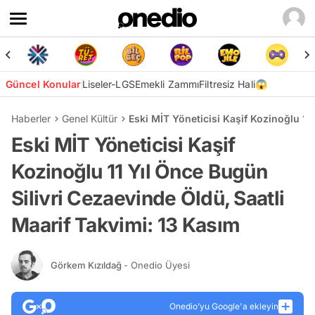
Güncel Konular
Liseler-LGS
Emekli Zammı
Filtresiz Hali😱
Haberler
Genel Kültür
Eski MİT Yöneticisi Kaşif Kozinoğlu 11
Eski MİT Yöneticisi Kaşif
Kozinoğlu 11 Yıl Önce Bugün
Silivri Cezaevinde Öldü, Saatli
Maarif Takvimi: 13 Kasım
Görkem Kızıldağ
- Onedio Üyesi
Onedio’yu Google'a ekleyin