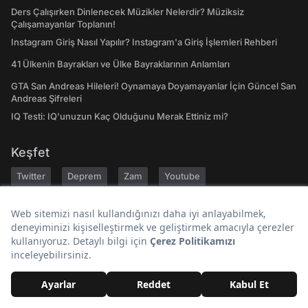
Ders Çalışırken Dinlenecek Müzikler Nelerdir? Müziksiz
Çalışamayanlar Toplanın!
Instagram Giriş Nasıl Yapılır? Instagram'a Giriş İşlemleri Rehberi
41 Ülkenin Bayrakları ve Ülke Bayraklarının Anlamları
GTA San Andreas Hileleri! Oynamaya Doyamayanlar İçin Güncel San
Andreas Şifreleri
IQ Testi: IQ'unuzun Kaç Olduğunu Merak Ettiniz mi?
Keşfet
Twitter
Deprem
Zam
Youtube
Günlük Burç Yorumları
A101
Tiktok
Son Dakika
Bugün Ne Pişirsem
Gezilecek Yerler
Hakkımızda
Kariyer
Geri Bildirim
Kullanıcı Sözleşmesi