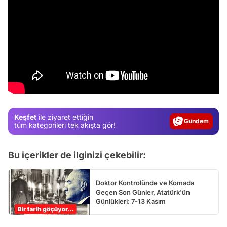
Video
Test
Gündem
Keşfet
ile ziyaret ettiğin
Magazin
tüm kategorileri tek akışta gör!
Video
Bu içerikler de ilginizi çekebilir:
Test
Doktor Kontrolünde ve Komada
Geçen Son Günler, Atatürk'ün
Günlükleri: 7-13 Kasım