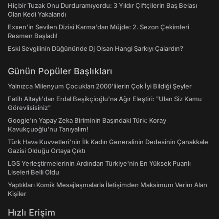
Hiçbir Tuzak Onu Durduramıyordu: 3 Yıldır Çiftçilerin Baş Belası
Olan Kedi Yakalandı
Exxen'in Sevilen Dizisi Karma'dan Müjde: 2. Sezon Çekimleri
Resmen Başladı!
Eski Sevgilinin Düğününde Dj Olsan Hangi Şarkıyı Çalardın?
Günün Popüler Başlıkları
Yalnızca Milenyum Çocukları 2000'lilerin Çok İyi Bildiği Şeyler
Fatih Altaylı'dan Erdal Beşikçioğlu'na Ağır Eleştiri: "Ulan Siz Kamu
Görevlisisiniz"
Google'ın Yapay Zeka Biriminin Başındaki Türk: Koray
Kavukçuoğlu'nu Tanıyalım!
Türk Hava Kuvvetleri'nin İlk Kadın Generalinin Dedesinin Çanakkale
Gazisi Olduğu Ortaya Çıktı
LGS Yerleştirmelerinin Ardından Türkiye'nin En Yüksek Puanlı
Liseleri Belli Oldu
Yaptıkları Komik Mesajlaşmalarla İletişimden Maksimum Verim Alan
Kişiler
Hızlı Erişim