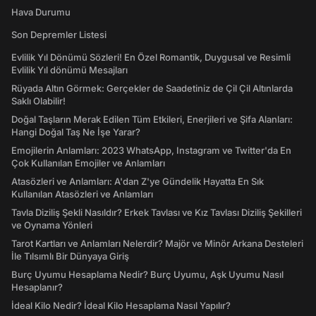
Hava Durumu
Son Depremler Listesi
Evlilik Yıl Dönümü Sözleri! En Özel Romantik, Duygusal ve Resimli
Evlilik Yıl dönümü Mesajları
Rüyada Altın Görmek: Gerçekler de Saadetiniz de Çil Çil Altınlarda
Saklı Olabilir!
Doğal Taşların Merak Edilen Tüm Etkileri, Enerjileri ve Şifa Alanları:
Hangi Doğal Taş Ne İşe Yarar?
Emojilerin Anlamları: 2023 WhatsApp, Instagram ve Twitter'da En
Çok Kullanılan Emojiler ve Anlamları
Atasözleri ve Anlamları: A'dan Z'ye Gündelik Hayatta En Sık
Kullanılan Atasözleri ve Anlamları
Tavla Diziliş Şekli Nasıldır? Erkek Tavlası ve Kız Tavlası Diziliş Şekilleri
ve Oynama Yönleri
Tarot Kartları ve Anlamları Nelerdir? Majör ve Minör Arkana Desteleri
İle Tılsımlı Bir Dünyaya Giriş
Burç Uyumu Hesaplama Nedir? Burç Uyumu, Aşk Uyumu Nasıl
Hesaplanır?
İdeal Kilo Nedir? İdeal Kilo Hesaplama Nasıl Yapılır?