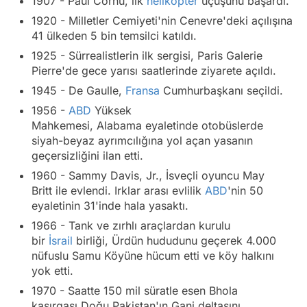
1907 - Paul Cornu, ilk
helikopter
uçuşunu başardı.
1920 - Milletler Cemiyeti'nin Cenevre'deki açılışına
41 ülkeden 5 bin temsilci katıldı.
1925 - Sürrealistlerin ilk sergisi, Paris Galerie
Pierre'de gece yarısı saatlerinde ziyarete açıldı.
1945 - De Gaulle,
Fransa
Cumhurbaşkanı seçildi.
1956 -
ABD
Yüksek
Mahkemesi, Alabama eyaletinde otobüslerde
siyah-beyaz ayrımcılığına yol açan yasanın
geçersizliğini ilan etti.
1960 - Sammy Davis, Jr., İsveçli oyuncu May
Britt ile evlendi. Irklar arası evlilik
ABD
'nin 50
eyaletinin 31'inde hala yasaktı.
1966 - Tank ve zırhlı araçlardan kurulu
bir
İsrail
birliği, Ürdün hududunu geçerek 4.000
nüfuslu Samu Köyüne hücum etti ve köy halkını
yok etti.
1970 - Saatte 150 mil süratle esen Bhola
kasırgası Doğu Pakistan'ın Ganj deltasını