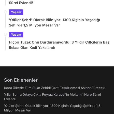
Sürel Evlendi!
Yaşam
'Ölüler Şehri' Olarak Biliniyor: 1300 Kişinin Yaşadığı
Şehirde 1,5 Milyon Mezar Var
Yaşam
Hiçbir Tuzak Onu Durduramıyordu: 3 Yıldır Çiftçilerin Baş
Belası Olan Kedi Yakalandı
Son Eklenenler
Koca Ülkede Tüm Sular Zehirli Çıktı: Temizlemesi Asırlar Sürecek
Yıllar Sonra Ortaya Çıktı: Poyraz Karayel'in Meltem'i Hare Sürel
Evlendi!
'Ölüler Şehri' Olarak Biliniyor: 1300 Kişinin Yaşadığı Şehirde 1,5
Milyon Mezar Var