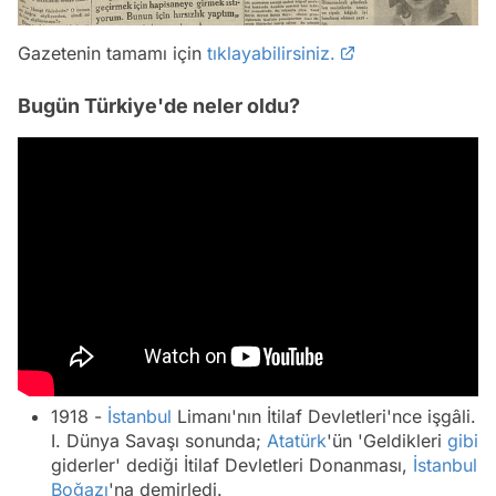
Gazetenin tamamı için
tıklayabilirsiniz.
Bugün Türkiye'de neler oldu?
1918 -
İstanbul
Limanı'nın İtilaf Devletleri'nce işgâli.
I. Dünya Savaşı sonunda;
Atatürk
'ün 'Geldikleri
gibi
giderler' dediği İtilaf Devletleri Donanması,
İstanbul
Boğazı
'na demirledi.